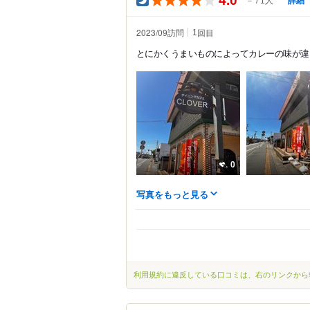
－
1人
2023/09訪問
回目
1
とにかくうまいものによってカレーの味が違
0
写真をもっと見る
利用規約に違反している口コミは、右のリンクから