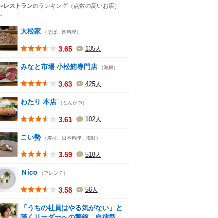
×レストラン
のランキング
（点数の高いお店）
。
大松家
（そば、肉料理）
3.65
135
人
みなと市場 小松鮪専門店
（海鮮）
3.63
425
人
わたり 本店
（とんかつ）
3.61
102
人
こい勢
（寿司、日本料理、海鮮）
3.59
518
人
Ｎico
（フレンチ）
3.58
56
人
「うちの社員はやる気がない」と
嘆くリーダーへの警鐘。自律型