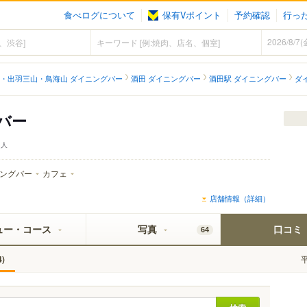
食べログについて
保有Vポイント
予約確認
行っ
・出羽三山・鳥海山 ダイニングバー
酒田 ダイニングバー
酒田駅 ダイニングバー
ダ
バー
人
ングバー
カフェ
店舗情報（詳細）
ュー・コース
写真
口コミ
64
)
4