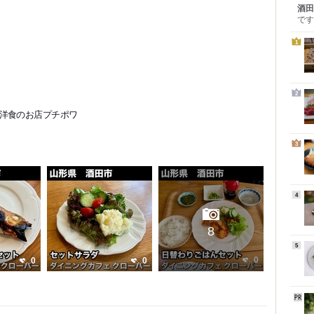
酒田
です
1
2
洋食のお店プチポワ
3
4
8
5
0
0
0