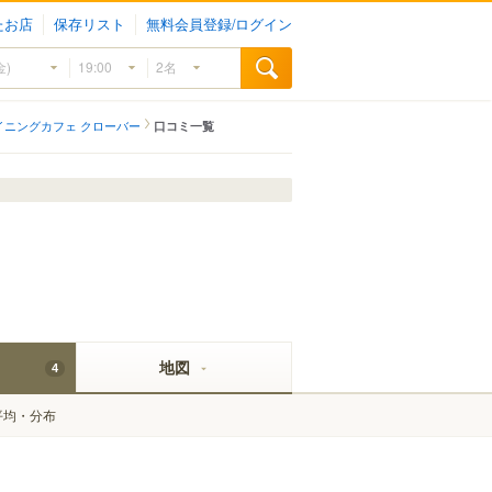
たお店
保存リスト
無料会員登録/ログイン
イニングカフェ クローバー
口コミ一覧
地図
4
平均・分布