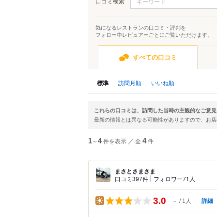
口コミ検索
気になるレストランの口コミ・評判を
フォロー中レビュアーごとにご覧いただけます。
すべての口コミ
標準
訪問月順
いいね順
これらの口コミは、訪問した当時の主観的なご意見
最新の情報とは異なる可能性がありますので、お
1
～
4
件を表示
／
全
4
件
まさとさまさま
口コミ397件
フォロワー71人
3.0
詳細
－
1人