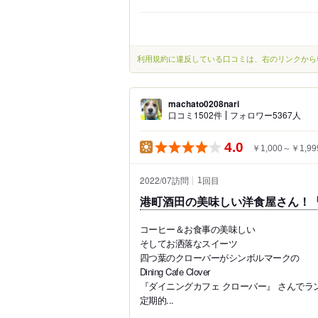
利用規約に違反している口コミは、右のリンクから
machato0208nari
口コミ1502件
フォロワー5367人
4.0
￥1,000～￥1,99
2022/07訪問
回目
1
港町酒田の美味しい洋食屋さん！『
コーヒー＆お食事の美味しい
そしてお洒落なスイーツ
四つ葉のクローバーがシンボルマークの
Dining Cafe Clover
『ダイニングカフェ クローバー』 さんでラ
定期的...