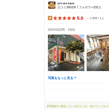
j-i-r-o-r-i-a-n
口コミ3952件
フォロワー232人
5.0
～￥999
1人
2023/02訪問
回目
1
0
写真をもっと見る
利用規約に違反している口コミは、右のリンクから