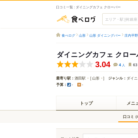
口コミ一覧 : ダイニングカフェ クローバー
食べログ
食べログ
山形
山形 ダイニングバー
庄内平野
ダイニングカフェ クロー
3.04
4
人
63
最寄り駅：
酒田駅
[
山形
]
ジャンル：
ダイニ
予算：
-
-
トップ
メニ
口コミ
(