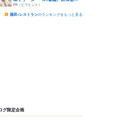
組...
PR（ビズヒント）
酒田×レストラン
のランキングをもっと見る
ログ限定企画