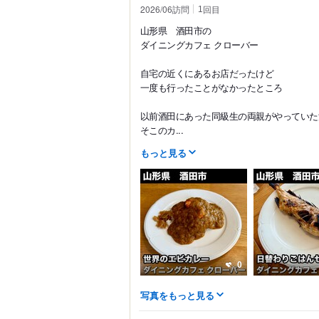
2026/06訪問
回目
1
山形県 酒田市の
ダイニングカフェ クローバー
自宅の近くにあるお店だったけど
一度も行ったことがなかったところ
以前酒田にあった同級生の両親がやっていた
そこのカ...
もっと見る
0
写真をもっと見る