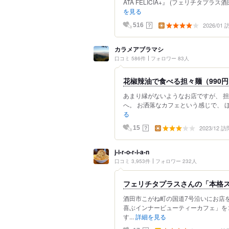
ATA FELICIA+』 (フェリチタプラ
を見る
2026/01
？
516
カラメアブラマシ
口コミ 586件
フォロワー 83人
花椒辣油で食べる担々麺（990
あまり縁がないようなお店ですが、 担
へ。 お洒落なカフェという感じで、 ほ
る
2023/12 訪
？
15
j-i-r-o-r-i-a-n
口コミ 3,953件
フォロワー 232人
フェリチタプラスさんの「本格ス
酒田市こがね町の国道7号沿いにお店
喜ぶインナービューティーカフェ」をコ
す...
詳細を見る