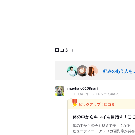
口コミ
？
好みのあう人を
machato0208nari
口コミ 1,502件
フォロワー 5,368人
ピックアップ！口コミ
体の中からキレイを目指す！ここ
体の中から調子を整えて美しくなる キ
ビューティー！ アメリカ西海岸が発祥