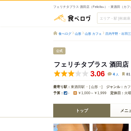
フェリチタプラス 酒田店（Felicita+） - 東酒田（カ
食べログ
食べログ
山形
山形 カフェ
庄内平野・出羽三
公式
フェリチタプラス 酒田店
3.06
4
人
81
最寄り駅：
東酒田駅
[
山形
]
ジャンル：
カフ
予算：
定休日：
火
-
￥1,000～￥1,999
トップ
メニ