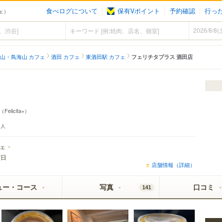
食べログについて
保有Vポイント
予約確認
行っ
フェ）
山・鳥海山 カフェ
酒田 カフェ
東酒田駅 カフェ
フェリチタプラス 酒田店
（Felicita+）
人
ェ
曜日
店舗情報（詳細）
ュー・コース
写真
口コミ
141