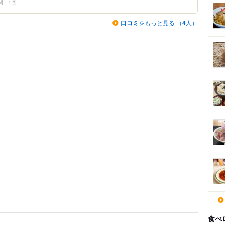
問
1回
口コミ
をもっと見る （
4
人）
食べ