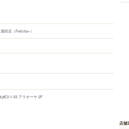
 酒田店
（Felicita+）
ね町
2-1-33
アラオーヤ 2F
店舗