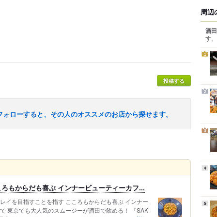
周辺
酒田
す。
1
投稿する
2
フォローすると、その人のオススメのお店から探せます。
3
4
ろもからだも喜ぶ インナービューティーカフ...
レイを目指すことを指す こころもからだも喜ぶ インナー
5
で 東京でも大人気のスムージーが酒田で飲める！ 『SAK