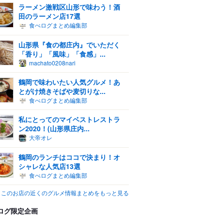
ラーメン激戦区山形で味わう！酒
田のラーメン店17選
食べログまとめ編集部
山形県『食の都庄内』でいただく
「香り」「風味」「食感」...
machato0208nari
鶴岡で味わいたい人気グルメ！あ
とがけ焼きそばや麦切りな...
食べログまとめ編集部
私にとってのマイベストレストラ
ン2020！(山形県庄内...
大帝オレ
鶴岡のランチはココで決まり！オ
シャレな人気店13選
食べログまとめ編集部
このお店の近くのグルメ情報まとめをもっと見る
ログ限定企画