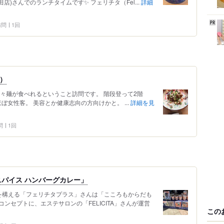
ス酒田店)さんでのランチタイムです✨ フェリチタ（Fel...
詳細
 訪問
1回
円）
々麺が食べれるということ訪問です。 階段登って2階
ぼ女性客。 美容とか健康志向の方向けかと。 ...
詳細を見
問
1回
パイス ハンバーグカレー」
を構える「フェリチタプラス」さんは「こころもからだも
ンセプトに、エステサロンの「FELICITA」さんが運営
この