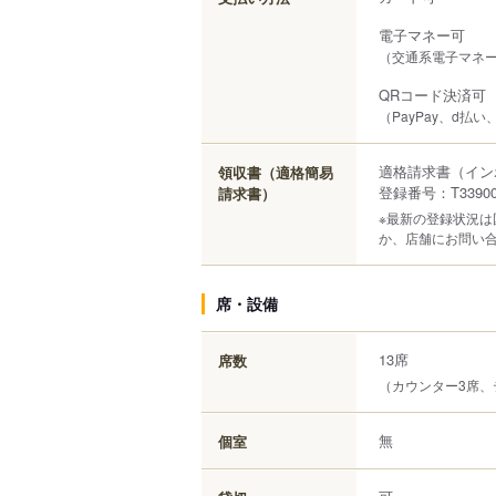
電子マネー可
（交通系電子マネー（S
QRコード決済可
（PayPay、d払い
適格請求書（イン
領収書（適格簡易
登録番号：T339000
請求書）
※最新の登録状況
か、店舗にお問い
席・設備
13席
席数
（カウンター3席、
無
個室