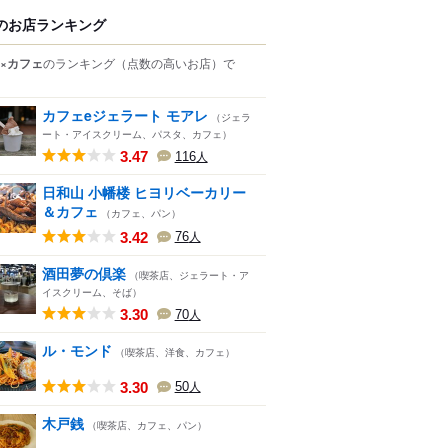
のお店ランキング
×カフェ
のランキング
（点数の高いお店）
で
カフェeジェラート モアレ
（ジェラ
ート・アイスクリーム、パスタ、カフェ）
3.47
116
人
日和山 小幡楼 ヒヨリベーカリー
＆カフェ
（カフェ、パン）
3.42
76
人
酒田夢の倶楽
（喫茶店、ジェラート・ア
イスクリーム、そば）
3.30
70
人
ル・モンド
（喫茶店、洋食、カフェ）
3.30
50
人
木戸銭
（喫茶店、カフェ、パン）