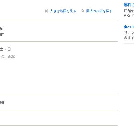
無料
店舗
大きな地図を見る
周辺のお店を探す
PRが
食べ
3m
既に
4m
きま
土・日
L.O. 16:30
99