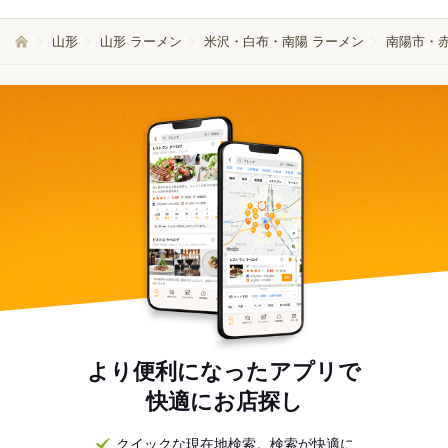
山形
山形 ラーメン
米沢・白布・南陽 ラーメン
南陽市・赤
より便利になったアプリで
快適にお店探し
クイックな現在地検索。検索が快適に