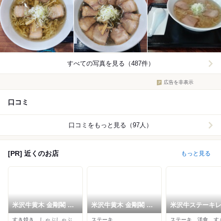
すべての写真を見る（487件）
広告を非表示
口コミ
口コミをもっと見る（97人）
[PR] 近くのお店
もっと見る
米沢牛黄木 金剛閣 す
米沢牛黄木 金剛閣 ス
米沢牛ステーキ
き焼き しゃぶしゃぶ
テーキレストラン 明
ラン 牛毘亭
すき焼き、しゃぶしゃぶ、日本料理
ステーキ
ステーキ、洋食、す
毘沙門
星