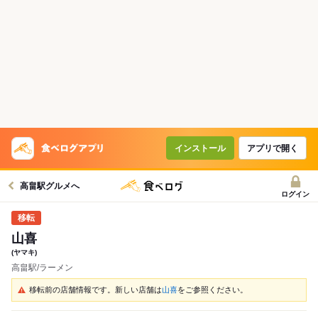
インストール
アプリで開く
高畠駅グルメへ
ログイン
山喜
(ヤマキ)
高畠駅/ラーメン
移転前の店舗情報です。新しい店舗は
山喜
をご参照ください。