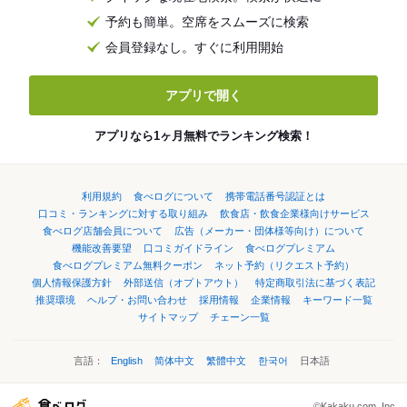
予約も簡単。空席をスムーズに検索
会員登録なし。すぐに利用開始
アプリで開く
アプリなら1ヶ月無料でランキング検索！
利用規約
食べログについて
携帯電話番号認証とは
口コミ・ランキングに対する取り組み
飲食店・飲食企業様向けサービス
食べログ店舗会員について
広告（メーカー・団体様等向け）について
機能改善要望
口コミガイドライン
食べログプレミアム
食べログプレミアム無料クーポン
ネット予約（リクエスト予約）
個人情報保護方針
外部送信（オプトアウト）
特定商取引法に基づく表記
推奨環境
ヘルプ・お問い合わせ
採用情報
企業情報
キーワード一覧
サイトマップ
チェーン一覧
言語：
English
简体中文
繁體中文
한국어
日本語
©Kakaku.com, Inc.