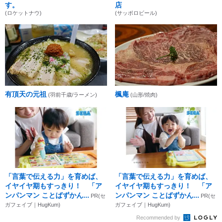
す。
店
(ロケットナウ)
(サッポロビール)
有頂天の元祖
楓庵
(羽前千歳/ラーメン)
(山形/焼肉)
「言葉で伝える力」を育めば、
「言葉で伝える力」を育めば、
イヤイヤ期もすっきり！ 「ア
イヤイヤ期もすっきり！ 「ア
ンパンマン ことばずかん...
ンパンマン ことばずかん...
PR(セ
PR(セ
ガフェイブ｜HugKum)
ガフェイブ｜HugKum)
Recommended by