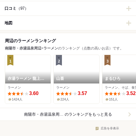
口コミ
（97）
地図
周辺のラーメンランキング
南陽市・赤湯温泉周辺
×
ラーメン
のランキング（点数の高いお店）です。
1
2
3
赤湯ラーメン 龍上海
山喜
まるひろ
赤湯本店
ラーメン
ラーメン
ラーメン、そば、食
3.60
3.57
3.52
1424人
224人
151人
南陽市・赤湯温泉周辺×ラーメン
のランキングをもっと見る
広告を非表示