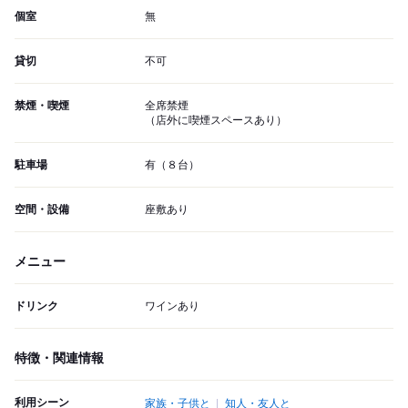
個室
無
貸切
不可
禁煙・喫煙
全席禁煙
（店外に喫煙スペースあり）
駐車場
有（８台）
空間・設備
座敷あり
メニュー
ドリンク
ワインあり
特徴・関連情報
利用シーン
家族・子供と
知人・友人と