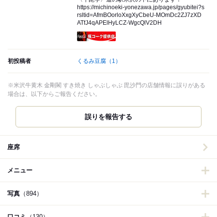
https://michinoeki-yonezawa.jp/pages/gyubitei?s
rsltid=AfmBOorloXxgXyCbeU-MOmDc2ZJ7zXD
ATfJ4qAPElHyLCZ-WgcQlV2DH
瓶コーク提供店
初投稿者
くるみ豆腐
（1）
※米沢牛黄木 金剛閣 すき焼き しゃぶしゃぶ 毘沙門の店舗情報に誤りがある
場合は、以下からご報告ください。
誤りを報告する
座席
メニュー
写真
（894）
口コミ
（130）