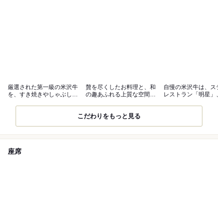
厳選された第一級の米沢牛
贅を尽くしたお料理と、和
自慢の米沢牛は、ス
を、すき焼きやしゃぶしゃ
の趣あふれる上質な空間で
レストラン「明星」
ぶで堪能
おもてなし
「黄木」でも
こだわりをもっと見る
座席