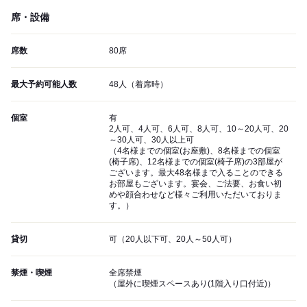
席・設備
席数
80席
最大予約可能人数
48人（着席時）
個室
有
2人可、4人可、6人可、8人可、10～20人可、20
～30人可、30人以上可
（4名様までの個室(お座敷)、8名様までの個室
(椅子席)、12名様までの個室(椅子席)の3部屋が
ございます。最大48名様まで入ることのできる
お部屋もございます。宴会、ご法要、お食い初
めや顔合わせなど様々ご利用いただいておりま
す。）
貸切
可（20人以下可、20人～50人可）
禁煙・喫煙
全席禁煙
（屋外に喫煙スペースあり(1階入り口付近)）