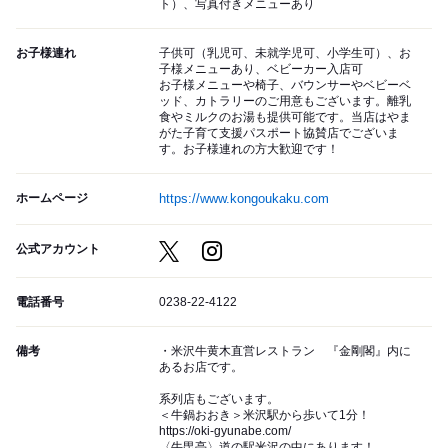
ト）、写真付きメニューあり
お子様連れ
子供可（乳児可、未就学児可、小学生可）、お
子様メニューあり、ベビーカー入店可
お子様メニューや椅子、バウンサーやベビーベ
ッド、カトラリーのご用意もございます。離乳
食やミルクのお湯も提供可能です。当店はやま
がた子育て支援パスポート協賛店でございま
す。お子様連れの方大歓迎です！
ホームページ
https://www.kongoukaku.com
公式アカウント
電話番号
0238-22-4122
備考
・米沢牛黄木直営レストラン 『金剛閣』内に
あるお店です。
系列店もございます。
＜牛鍋おおき＞米沢駅から歩いて1分！
https://oki-gyunabe.com/
〈牛毘亭〉道の駅米沢の中にあります！