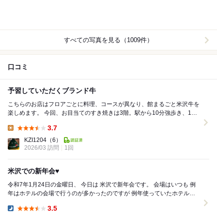
すべての写真を見る（1009件）
口コミ
予習していただくブランド牛
こちらのお店はフロアごとに料理、コースが異なり、館まるごと米沢牛を
楽しめます。 今回、お目当てのすき焼きは3階。駅から10分強歩き、1階
のフロントで予約を告げるとエレベーターで3...
3.7
Lunch:
KZI1204
（6）
2026/03 訪問
1回
米沢での新年会♥️
令和7年1月24日の金曜日、 今日は 米沢で新年会です。 会場はいつも 例
年はホテルの会場で行うのが多かったのですが 例年使っていたホテルが
どうやら 廃業したようで 今年はこちらで...
3.5
Dinner: