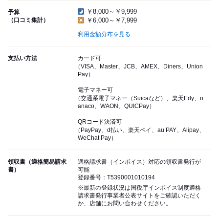
￥8,000～￥9,999
予算
（口コミ集計）
￥6,000～￥7,999
利用金額分布を見る
支払い方法
カード可
（VISA、Master、JCB、AMEX、Diners、Union
Pay）
電子マネー可
（交通系電子マネー（Suicaなど）、楽天Edy、n
anaco、WAON、QUICPay）
QRコード決済可
（PayPay、d払い、楽天ペイ、au PAY、Alipay、
WeChat Pay）
領収書（適格簡易請求
適格請求書（インボイス）対応の領収書発行が
書）
可能
登録番号：T5390001010194
※最新の登録状況は国税庁インボイス制度適格
請求書発行事業者公表サイトをご確認いただく
か、店舗にお問い合わせください。