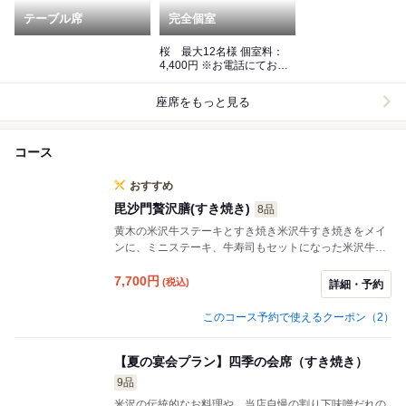
テーブル席
完全個室
桜 最大12名様 個室料：
4,400円 ※お電話にてお問
い合わせください
座席をもっと見る
コース
おすすめ
毘沙門贅沢膳(すき焼き)
8品
黄木の米沢牛ステーキとすき焼き米沢牛すき焼きをメイ
ンに、ミニステーキ、牛寿司もセットになった米沢牛尽
くしの贅沢なコースに、米沢地方の郷土料理も添えて特
別にあつらえた贅沢膳です。
7,700
円
(税込)
詳細・予約
このコース予約で使えるクーポン（2）
【夏の宴会プラン】四季の会席（すき焼き）
9品
米沢の伝統的なお料理や、当店自慢の割り下味噌だれの