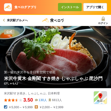
コースで使えるクーポン
戻る
インストール
アプリで開く
米沢駅グルメへ
クーポンを利用せず予約する
ログイン
公式
第一級の米沢牛を非日常空間で堪能
米沢牛黄木 金剛閣 すき焼き しゃぶしゃぶ 毘沙門
(びしゃもん)
米沢駅/すき焼き､ しゃぶしゃぶ､ 日本料理
3.50
130
人
6813
人
￥5,000～￥5,999
￥2,000～￥2,999