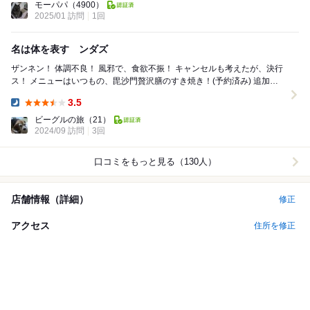
モーパパ
（4900）
2025/01 訪問
1回
名は体を表す ンダズ
ザンネン！ 体調不良！ 風邪で、食欲不振！ キャンセルも考えたが、決行
ス！ メニューはいつもの、毘沙門贅沢膳のすき焼き！(予約済み) 追加
で、季節商品の芋煮も！(予約...
3.5
Dinner:
ビーグルの旅
（21）
2024/09 訪問
3回
口コミをもっと見る（130人）
店舗情報（詳細）
修正
アクセス
住所を修正