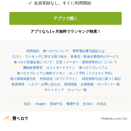
会員登録なし。すぐに利用開始
アプリで開く
アプリなら1ヶ月無料でランキング検索！
利用規約
食べログについて
携帯電話番号認証とは
口コミ・ランキングに対する取り組み
飲食店・飲食企業様向けサービス
食べログ店舗会員について
広告（メーカー・団体様等向け）について
機能改善要望
口コミガイドライン
食べログプレミアム
食べログプレミアム無料クーポン
ネット予約（リクエスト予約）
個人情報保護方針
外部送信（オプトアウト）
特定商取引法に基づく表記
推奨環境
ヘルプ・お問い合わせ
採用情報
企業情報
キーワード一覧
サイトマップ
チェーン一覧
言語：
English
简体中文
繁體中文
한국어
日本語
©Kakaku.com, Inc.