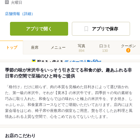
火曜日
店舗情報（詳細）
アプリで開く
アプリで保存
写真
口コミ
クーポン
トップ
座席
メニュー
894
130
2
50
貯まる・使える
ディナーで人数×
pt
季節の味が米沢牛をいっそう引き立てる和食の妙。趣あふれる非
日常の空間で至福のひと時をご提供
「格付け」だけに頼らず、肉の本質を見極めた目利きによって選び抜かれ
た、第一級の米沢牛。それが【黄木】の米沢牛です。四季折々の旬の素材を
巧みに取り入れた、和食ならではの味わいと極上の米沢牛を、すき焼き、し
ゃぶしゃぶ、和食宴席コースなどでご堪能いただいております。店内には大
宴会場をはじめ、椅子席や座敷席の個室もご用意。贅を尽くしたお料理と風
情あふれる上質な空間で、心をこめておもてなしいたします。
お店のこだわり