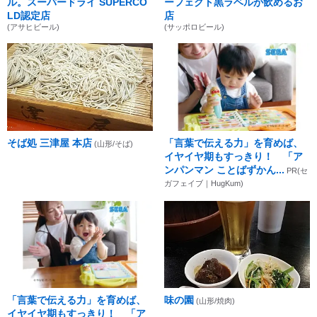
ル。スーパードライ SUPERCO
ーフェクト黒ラベルが飲めるお
LD認定店
店
(アサヒビール)
(サッポロビール)
そば処 三津屋 本店
「言葉で伝える力」を育めば、
(山形/そば)
イヤイヤ期もすっきり！ 「ア
ンパンマン ことばずかん...
PR(セ
ガフェイブ｜HugKum)
「言葉で伝える力」を育めば、
味の園
(山形/焼肉)
イヤイヤ期もすっきり！ 「ア