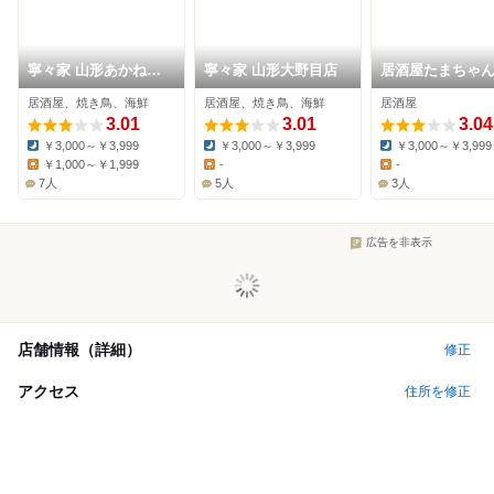
寧々家 山形あかねヶ
寧々家 山形大野目店
居酒屋たまちゃ
丘店
居酒屋、焼き鳥、海鮮
居酒屋、焼き鳥、海鮮
居酒屋
3.01
3.01
3.04
￥3,000～￥3,999
￥3,000～￥3,999
￥3,000～￥3,999
Dinner:
Dinner:
Dinner:
￥1,000～￥1,999
-
-
Lunch:
Lunch:
Lunch:
7人
5人
3人
広告を非表示
店舗情報（詳細）
修正
アクセス
住所を修正