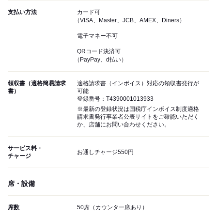
支払い方法
カード可
（VISA、Master、JCB、AMEX、Diners）
電子マネー不可
QRコード決済可
（PayPay、d払い）
領収書（適格簡易請求
適格請求書（インボイス）対応の領収書発行が
書）
可能
登録番号：T4390001013933
※最新の登録状況は国税庁インボイス制度適格
請求書発行事業者公表サイトをご確認いただく
か、店舗にお問い合わせください。
サービス料・
お通しチャージ550円
チャージ
席・設備
席数
50席（カウンター席あり）