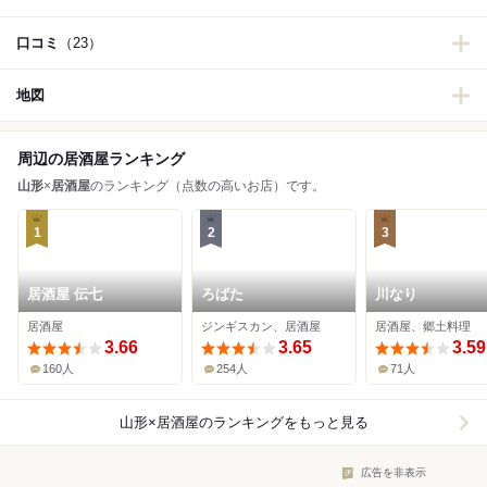
口コミ
（23）
地図
周辺の居酒屋ランキング
山形
×
居酒屋
のランキング（点数の高いお店）です。
1
2
3
居酒屋 伝七
ろばた
川なり
居酒屋
ジンギスカン、居酒屋
居酒屋、郷土料理
3.66
3.65
3.59
160人
254人
71人
山形×居酒屋
のランキングをもっと見る
広告を非表示