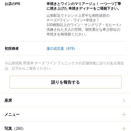
お店のPR
串焼きとワインのマリアージュ！ 一つ一つ丁寧
に焼き上げた 串焼きディナーをご堪能下さい。
山形駅近でトレンド上昇中な相性抜群の
チーズ×ワイン・ワイン×串焼き！
100種類以上のワイン・サングリア・モヒート♪
洗練された大人の空間。個性豊かな希少部位の
串焼きを御堪能ください。
初投稿者
蓮の花言葉
（678）
※山形焼鳥 野菜串 チーズ ワイン フェニックスの店舗情報に誤りがある場合
は、以下からご報告ください。
誤りを報告する
座席
メニュー
写真
（260）