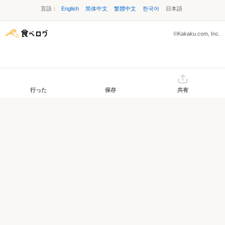
言語：
English
简体中文
繁體中文
한국어
日本語
©Kakaku.com, Inc.
行った
保存
共有