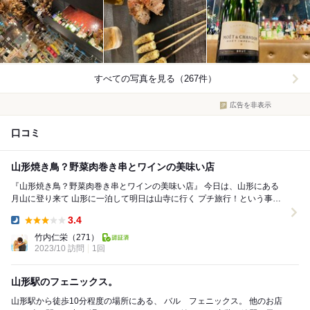
すべての写真を見る（267件）
広告を非表示
口コミ
山形焼き鳥？野菜肉巻き串とワインの美味い店
『山形焼き鳥？野菜肉巻き串とワインの美味い店』 今日は、山形にある
月山に登り来て 山形に一泊して明日は山寺に行く プチ旅行！という事で
山形駅探索、食べログで検索して 点...
3.4
Dinner:
竹内仁栄
（271）
2023/10 訪問
1回
山形駅のフェニックス。
山形駅から徒歩10分程度の場所にある、 バル フェニックス。 他のお店