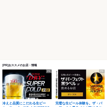
[PR]おススメのお店・情報
PR
PR
冷えと品質にこだわる生ビー
完璧な生ビール体験を。ザ・パ