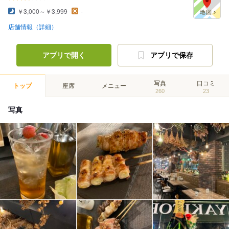
￥3,000～￥3,999
-
店舗情報（詳細）
アプリで開く
アプリで保存
写真
口コミ
トップ
座席
メニュー
260
23
写真