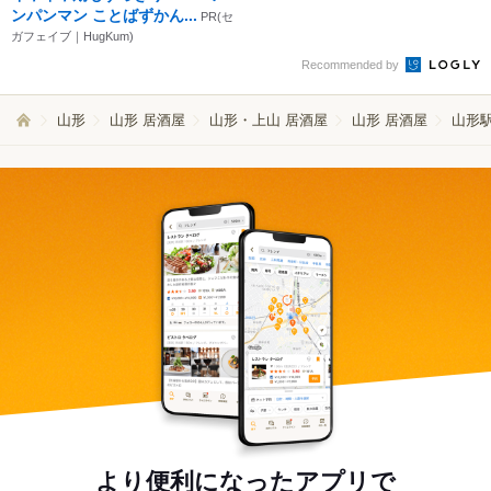
ンパンマン ことばずかん...
PR(セ
ガフェイブ｜HugKum)
Recommended by
山形
山形 居酒屋
山形・上山 居酒屋
山形 居酒屋
山形駅
より便利になったアプリで