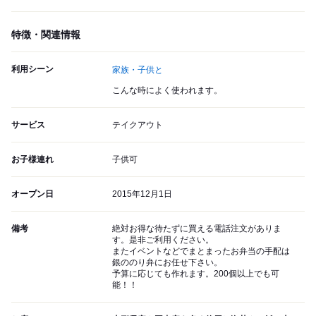
特徴・関連情報
利用シーン
家族・子供と
こんな時によく使われます。
サービス
テイクアウト
お子様連れ
子供可
オープン日
2015年12月1日
備考
絶対お得な待たずに買える電話注文がありま
す。是非ご利用ください。
またイベントなどでまとまったお弁当の手配は
銀ののり弁にお任せ下さい。
予算に応じても作れます。200個以上でも可
能！！