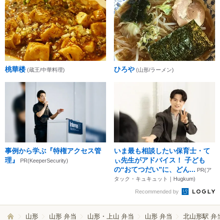
桃華楼
ひろや
(蔵王/中華料理)
(山形/ラーメン)
事例から学ぶ『特権アクセス管
いま最も相談したい保育士・て
理』
ぃ先生がアドバイス！ 子ども
PR(KeeperSecurity)
の“おてつだい”に、どん...
PR(ア
タック・キュキュット｜Hugkum)
Recommended by
山形
山形 弁当
山形・上山 弁当
山形 弁当
北山形駅 弁