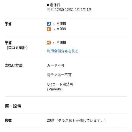
■ 定休日
元旦 12/30 12/31 1/1 1/2 1/3
～￥999
予算
～￥999
～￥999
予算
（口コミ集計）
利用金額分布を見る
支払い方法
カード不可
電子マネー不可
QRコード決済可
（PayPay）
席・設備
席数
20席（テラス席も完備しています。）