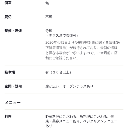
個室
無
貸切
不可
禁煙・喫煙
分煙
（テラス席で喫煙可）
2020年4月1日より受動喫煙対策に関する法律(改
正健康増進法）が施行されており、最新の情報
と異なる場合がございますので、ご来店前に店
舗にご確認ください。
駐車場
有（２０台以上）
空間・設備
席が広い、オープンテラスあり
メニュー
料理
野菜料理にこだわる、魚料理にこだわる、健
康・美容メニューあり、ベジタリアンメニュー
あり