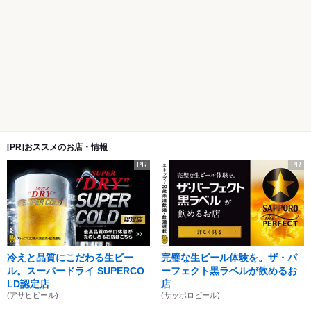
[PR]おススメのお店・情報
PR
PR
冷えと品質にこだわる生ビー
完璧な生ビール体験を。ザ・パ
ル。スーパードライ SUPERCO
ーフェクト黒ラベルが飲めるお
LD認定店
店
(アサヒビール)
(サッポロビール)