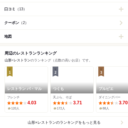
口コミ
（13）
クーポン
（2）
地図
周辺のレストランランキング
山形
×
レストラン
のランキング（点数の高いお店）です。
1
2
3
レストラン パ・マル
つくも
プルピエ
フレンチ
天ぷら、そば
ダイニングバー
4.03
3.71
3.70
120人
172人
88人
山形×レストラン
のランキングをもっと見る