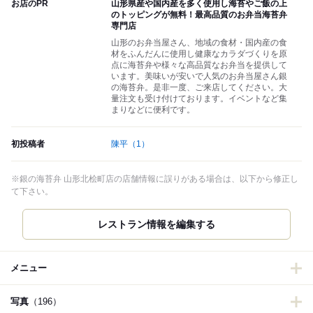
お店のPR
山形県産や国内産を多く使用し海苔やご飯の上
のトッピングが無料！最高品質のお弁当海苔弁
専門店
山形のお弁当屋さん、地域の食材・国内産の食
材をふんだんに使用し健康なカラダづくりを原
点に海苔弁や様々な高品質なお弁当を提供して
います。美味いが安いで人気のお弁当屋さん銀
の海苔弁。是非一度、ご来店してください。大
量注文も受け付けております。イベントなど集
まりなどに便利です。
初投稿者
陳平
（1）
※銀の海苔弁 山形北桧町店の店舗情報に誤りがある場合は、以下から修正し
て下さい。
レストラン情報を編集する
メニュー
写真
（196）