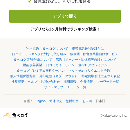
会員登録なし。すぐに利用開始
アプリで開く
アプリなら1ヶ月無料でランキング検索！
利用規約
食べログについて
携帯電話番号認証とは
口コミ・ランキングに対する取り組み
飲食店・飲食企業様向けサービス
食べログ店舗会員について
広告（メーカー・団体様等向け）について
機能改善要望
口コミガイドライン
食べログプレミアム
食べログプレミアム無料クーポン
ネット予約（リクエスト予約）
個人情報保護方針
外部送信（オプトアウト）
特定商取引法に基づく表記
推奨環境
ヘルプ・お問い合わせ
採用情報
企業情報
キーワード一覧
サイトマップ
チェーン一覧
言語：
English
简体中文
繁體中文
한국어
日本語
©Kakaku.com, Inc.