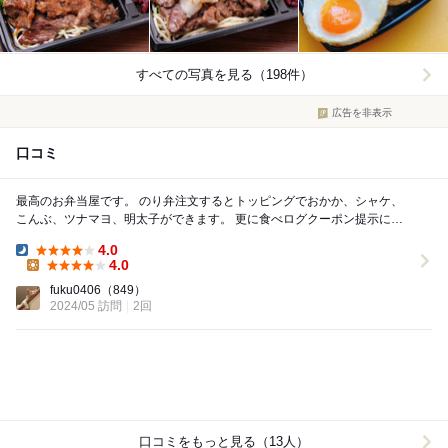
すべての写真を見る（198件）
広告を非表示
口コミ
最高のお弁当屋です。 のり弁注文するとトッピングでおかか、シャケ、
こんぶ、ツナマヨ、明太子ができます。 更に食べログクーポン提示によ
りコロッケ、ミニ白身、唐揚げが一品も...
4.0
Dinner:
4.0
Lunch:
fuku0406
（849）
2024/05 訪問
2回
口コミをもっと見る（13人）