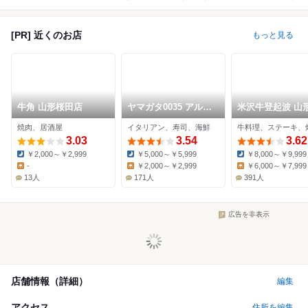
[PR] 近くのお店
もっと見る
牛角 山形桜田店
ヤマガタ0035 アル・
​米沢牛登起波 山
ケッチァーノ コンチ
焼肉、居酒屋
イタリアン、寿司、海鮮
牛料理、ステーキ、
ェルト
3.03
3.54
3.62
￥2,000～￥2,999
￥5,000～￥5,999
￥8,000～￥9,999
Dinner:
Dinner:
Dinner:
-
￥2,000～￥2,999
￥6,000～￥7,999
Lunch:
Lunch:
Lunch:
13人
171人
391人
広告を非表示
店舗情報（詳細）
編集
アクセス
住所を編集