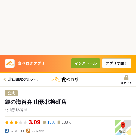
コースで使えるクーポン
戻る
クーポンを利用せず予約する
インストール
アプリで開く
北山形駅グルメへ
ログイン
公式
銀の海苔弁 山形北桧町店
北山形駅/弁当
3.09
13
人
138
人
～￥999
～￥999