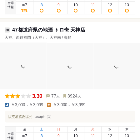
空席
7
8
9
10
11
12
13
8
/
情報
47都道府県の地酒 トロ壱 天神店
20
天神、西鉄福岡（天神）、天神南 / 海鮮
3.30
77
3924
人
人
￥3,000～￥3,999
￥3,000～￥3,999
日本酒飲み比べ
asapi-（1）
金
土
日
月
火
水
木
空席
7
8
9
10
11
12
13
8
/
情報