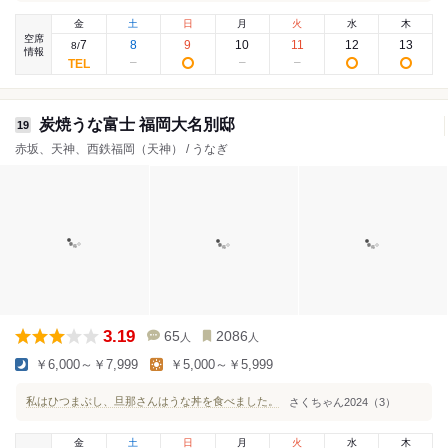
金
土
日
月
火
水
木
空席
7
8
9
10
11
12
13
8
/
情報
炭焼うな富士 福岡大名別邸
19
赤坂、天神、西鉄福岡（天神） / うなぎ
3.19
65
2086
人
人
￥6,000～￥7,999
￥5,000～￥5,999
私はひつまぶし、旦那さんはうな丼を食べました。
さくちゃん2024（3）
金
土
日
月
火
水
木