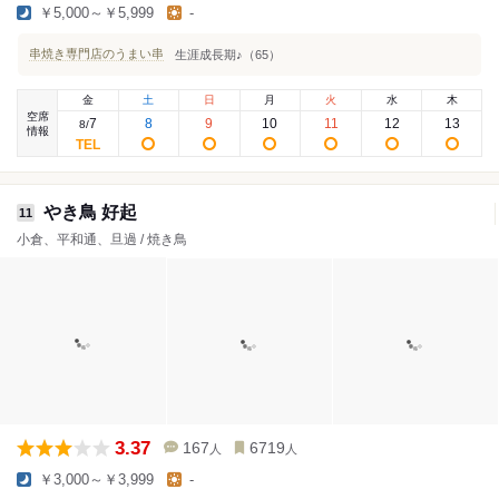
￥5,000～￥5,999
-
串焼き専門店のうまい串
生涯成長期♪（65）
金
土
日
月
火
水
木
空席
7
8
9
10
11
12
13
8
/
情報
やき鳥 好起
11
小倉、平和通、旦過 / 焼き鳥
3.37
167
6719
人
人
￥3,000～￥3,999
-