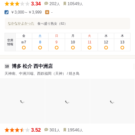
3.34
202
10549
人
人
￥3,000～￥3,999
-
なかなかよかった
食べ盛り熟女（82）
金
土
日
月
火
水
木
空席
7
8
9
10
11
12
13
8
/
情報
博多 松介 西中洲店
10
天神南、中洲川端、西鉄福岡（天神） / 焼き鳥
3.52
301
19546
人
人