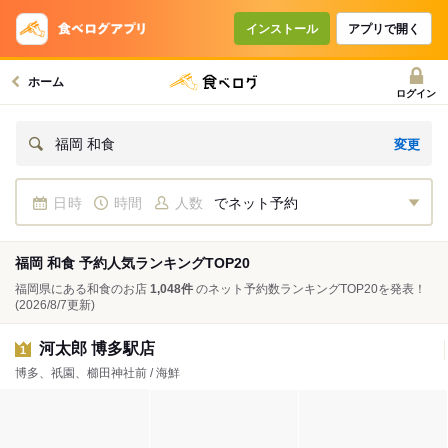
インストール
アプリで開く
ホーム
ログイン
変更
福岡 和食
日時
時間
人数
でネット予約
福岡 和食 予約人気ランキングTOP20
福岡県にある和食のお店
1,048件
のネット予約数ランキングTOP20を発表！
(2026/8/7更新)
河太郎 博多駅店
1
博多、祇園、櫛田神社前 / 海鮮