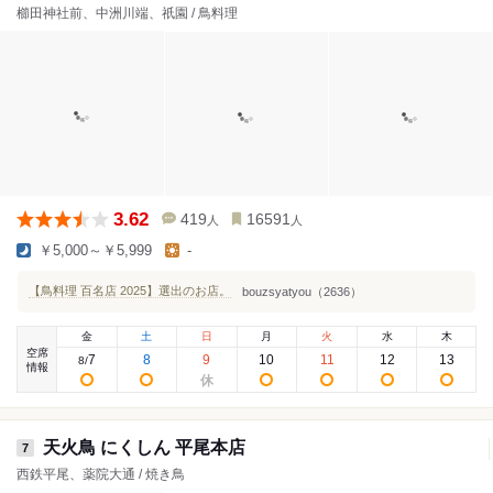
櫛田神社前、中洲川端、祇園 / 鳥料理
3.62
419
16591
人
人
￥5,000～￥5,999
-
【鳥料理 百名店 2025】選出のお店。
bouzsyatyou（2636）
金
土
日
月
火
水
木
空席
7
8
9
10
11
12
13
8
/
情報
天火鳥 にくしん 平尾本店
7
西鉄平尾、薬院大通 / 焼き鳥