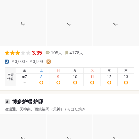
3.35
105
4178
人
人
￥3,000～￥3,999
-
金
土
日
月
火
水
木
空席
7
8
9
10
11
12
13
8
/
情報
博多炉端 炉邸
8
渡辺通、天神南、西鉄福岡（天神） / ろばた焼き