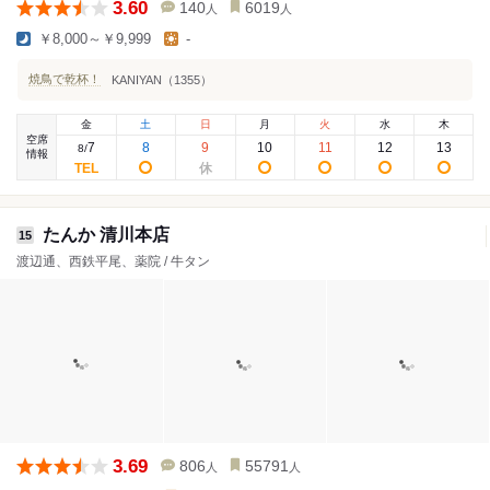
3.60
140
6019
人
人
￥8,000～￥9,999
-
焼鳥で乾杯！
KANIYAN（1355）
金
土
日
月
火
水
木
空席
7
8
9
10
11
12
13
8
/
情報
たんか 清川本店
15
渡辺通、西鉄平尾、薬院 / 牛タン
3.69
806
55791
人
人