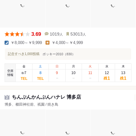
3.69
1019
53013
人
人
￥8,000～￥9,999
￥4,000～￥4,999
記念すべき1,000投稿
ポッキー2010（830）
金
土
日
月
火
水
木
空席
7
8
9
10
11
12
13
8
/
情報
1
1
残
残
ちんぷんかんぷんハナレ 博多店
2
博多、櫛田神社前、祇園 / 焼き鳥