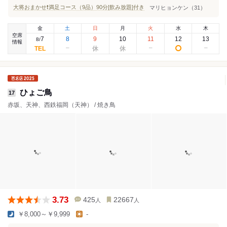
大将おまかせ❗️満足コース（9品）90分[飲み放題]付き
マリヒョンケン（31）
金
土
日
月
火
水
木
空席
7
8
9
10
11
12
13
8
/
情報
ひょご鳥
17
赤坂、天神、西鉄福岡（天神） / 焼き鳥
3.73
425
22667
人
人
￥8,000～￥9,999
-