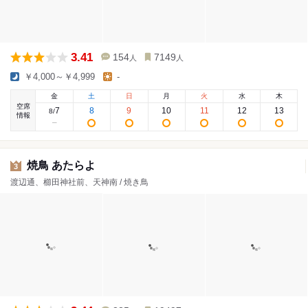
3.41
154
7149
人
人
￥4,000～￥4,999
-
金
土
日
月
火
水
木
空席
7
8
9
10
11
12
13
8
/
情報
焼鳥 あたらよ
3
渡辺通、櫛田神社前、天神南 / 焼き鳥