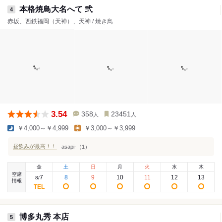
本格焼鳥大名へて 弐
4
赤坂、西鉄福岡（天神）、天神 / 焼き鳥
3.54
358
23451
人
人
￥4,000～￥4,999
￥3,000～￥3,999
昼飲みが最高！！
asapi-（1）
金
土
日
月
火
水
木
空席
7
8
9
10
11
12
13
8
/
情報
博多丸秀 本店
5