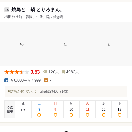
焼鳥と土鍋 とりろまん。
13
櫛田神社前、祇園、中洲川端 / 焼き鳥
3.53
126
4982
人
人
￥6,000～￥7,999
-
焼き鳥が食べたくて
takah129408（143）
金
土
日
月
火
水
木
空席
7
8
9
10
11
12
13
8
/
情報