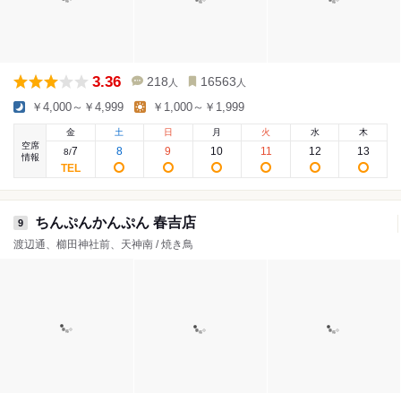
3.36
218
16563
人
人
￥4,000～￥4,999
￥1,000～￥1,999
金
土
日
月
火
水
木
空席
7
8
9
10
11
12
13
8
/
情報
ちんぷんかんぷん 春吉店
9
渡辺通、櫛田神社前、天神南 / 焼き鳥