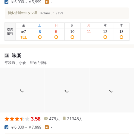
￥5,000～￥5,999
-
博多清川の牛タン屋
Kotaro Jr.（199）
金
土
日
月
火
水
木
空席
7
8
9
10
11
12
13
8
/
情報
味楽
16
平和通、小倉、旦過 / 海鮮
3.58
479
21348
人
人
￥6,000～￥7,999
-