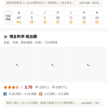
福岡赤坂駅近くにある福岡市内で一番美味しい焼き鳥をコスパ良く楽しめるお店
shin7399（4672）
金
土
日
月
火
水
木
空席
7
8
9
10
11
12
13
8
/
情報
博多料亭 稚加榮
18
赤坂、天神、西鉄福岡（天神） / 日本料理
3.70
1507
63877
人
人
￥10,000～￥14,999
￥2,000～￥2,999
博多で味わう活イカの真髄。最後の唐揚げまでが稚加榮の醍醐味
esr.h0627（78）