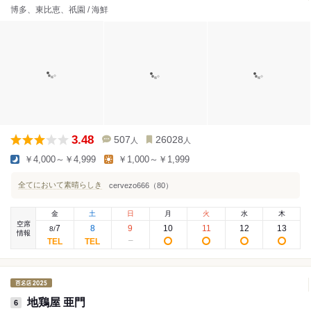
博多、東比恵、祇園 / 海鮮
3.48
507
26028
人
人
￥4,000～￥4,999
￥1,000～￥1,999
全てにおいて素晴らしき
cervezo666（80）
金
土
日
月
火
水
木
空席
7
8
9
10
11
12
13
8
/
情報
地鶏屋 亜門
6