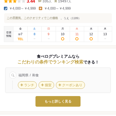
3.44
335
19497
人
人
￥4,000～￥4,999
￥4,000～￥4,999
この雰囲気、このクオリティでこの価格
。うえ（1189）
金
土
日
月
火
水
木
空席
7
8
9
10
11
12
13
8
/
情報
食べログプレミアムなら
こだわりの条件でランキング検索
できる！
福岡県
和食
ランチ
個室
クーポンあり
もっと詳しく見る