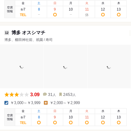
金
土
日
月
火
水
木
空席
7
8
9
10
11
12
13
8
/
情報
博多 オスシマチ
12
博多、櫛田神社前、祇園 / 寿司
3.09
31
2453
人
人
￥3,000～￥3,999
￥2,000～￥2,999
金
土
日
月
火
水
木
空席
7
8
9
10
11
12
13
8
/
情報