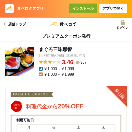
インストール
アプリで開く
店舗トップ
ログイン
プレミアムクーポン発行
まぐろ三昧那智
紀伊勝浦駅/海鮮､居酒屋､洋食
3.46
357
￥1,000～￥1,999
￥1,000～￥1,999
20%OFF
20%
料理代金から
OFF
利用可能日
月
火
水
木