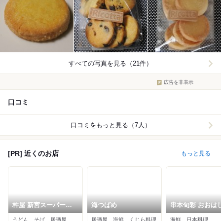
すべての写真を見る（21件）
広告を非表示
口コミ
口コミをもっと見る（7人）
[PR] 近くのお店
もっと見る
杵屋 新宮スーパーセ
海つばめ
串本旬彩 おおは
ンターオークワ南紀店
うどん、そば、居酒屋
居酒屋、海鮮、くじら料理
海鮮、日本料理