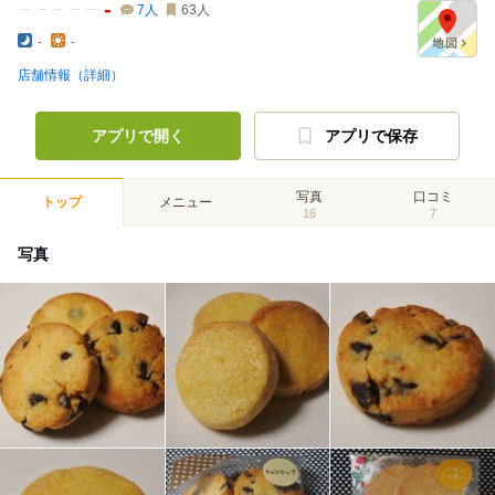
-
7
人
63
人
-
-
店舗情報（詳細）
アプリで開く
アプリで保存
写真
口コミ
トップ
メニュー
16
7
写真