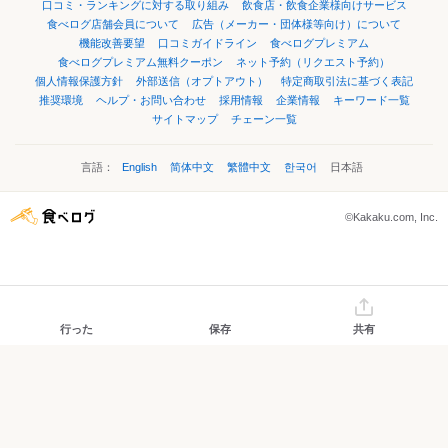
口コミ・ランキングに対する取り組み
飲食店・飲食企業様向けサービス
食べログ店舗会員について
広告（メーカー・団体様等向け）について
機能改善要望
口コミガイドライン
食べログプレミアム
食べログプレミアム無料クーポン
ネット予約（リクエスト予約）
個人情報保護方針
外部送信（オプトアウト）
特定商取引法に基づく表記
推奨環境
ヘルプ・お問い合わせ
採用情報
企業情報
キーワード一覧
サイトマップ
チェーン一覧
言語：
English
简体中文
繁體中文
한국어
日本語
©Kakaku.com, Inc.
行った
保存
共有