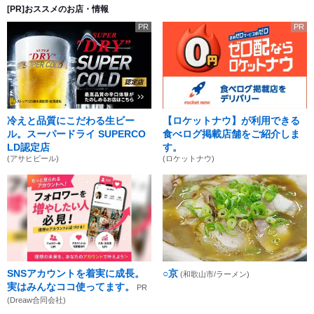
[PR]おススメのお店・情報
PR
PR
冷えと品質にこだわる生ビー
【ロケットナウ】が利用できる
ル。スーパードライ SUPERCO
食べログ掲載店舗をご紹介しま
LD認定店
す。
(アサヒビール)
(ロケットナウ)
SNSアカウントを着実に成長。
○京
(和歌山市/ラーメン)
実はみんなココ使ってます。
PR
(Dreaw合同会社)