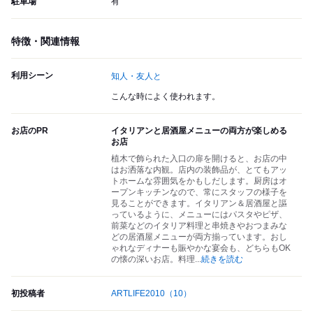
駐車場
有
特徴・関連情報
利用シーン
知人・友人と
こんな時によく使われます。
お店のPR
イタリアンと居酒屋メニューの両方が楽しめる
お店
植木で飾られた入口の扉を開けると、お店の中
はお洒落な内観。店内の装飾品が、とてもアッ
トホームな雰囲気をかもしだします。厨房はオ
ープンキッチンなので、常にスタッフの様子を
見ることができます。イタリアン＆居酒屋と謳
っているように、メニューにはパスタやピザ、
前菜などのイタリア料理と串焼きやおつまみな
どの居酒屋メニューが両方揃っています。おし
ゃれなディナーも賑やかな宴会も、どちらもOK
の懐の深いお店。料理
...
続きを読む
初投稿者
ARTLIFE2010
（10）