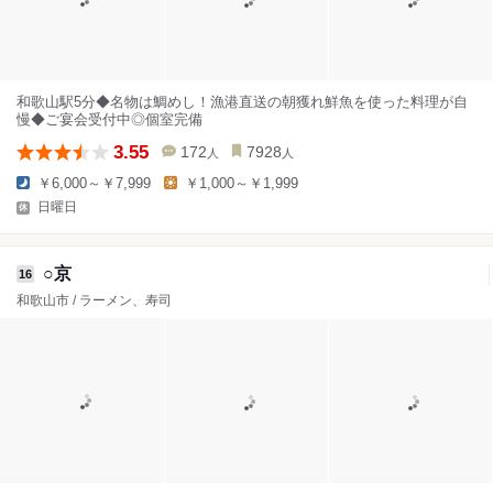
和歌山駅5分◆名物は鯛めし！漁港直送の朝獲れ鮮魚を使った料理が自
慢◆ご宴会受付中◎個室完備
3.55
172
7928
人
人
￥6,000～￥7,999
￥1,000～￥1,999
日曜日
○京
16
和歌山市 / ラーメン、寿司