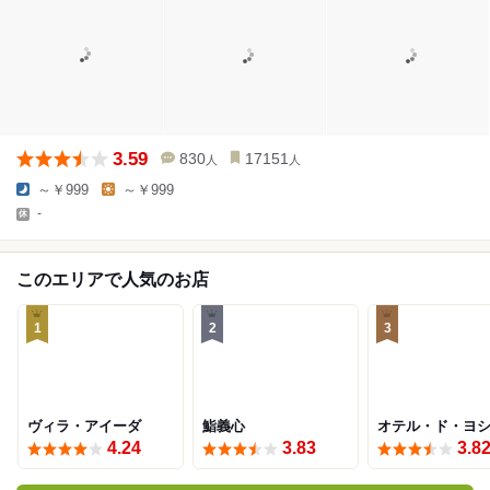
3.59
830
17151
人
人
～￥999
～￥999
-
このエリアで人気のお店
1
2
3
ヴィラ・アイーダ
鮨義心
オテル・ド・ヨ
4.24
3.83
3.8