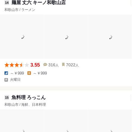
麺屋 丈六 キーノ和歌山店
14
和歌山市 / ラーメン
3.55
316
7022
人
人
～￥999
～￥999
火曜日
魚料理 ろっこん
15
和歌山市 / 海鮮、日本料理