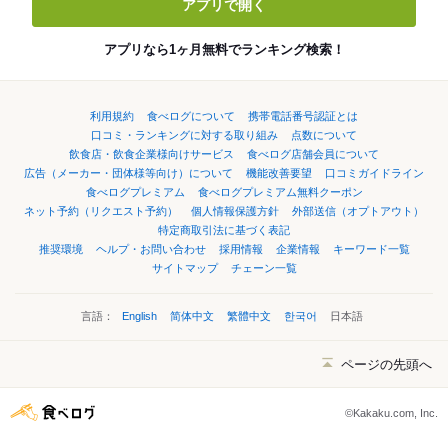
アプリで開く
アプリなら1ヶ月無料でランキング検索！
利用規約
食べログについて
携帯電話番号認証とは
口コミ・ランキングに対する取り組み
点数について
飲食店・飲食企業様向けサービス
食べログ店舗会員について
広告（メーカー・団体様等向け）について
機能改善要望
口コミガイドライン
食べログプレミアム
食べログプレミアム無料クーポン
ネット予約（リクエスト予約）
個人情報保護方針
外部送信（オプトアウト）
特定商取引法に基づく表記
推奨環境
ヘルプ・お問い合わせ
採用情報
企業情報
キーワード一覧
サイトマップ
チェーン一覧
言語：
English
简体中文
繁體中文
한국어
日本語
ページの先頭へ
©Kakaku.com, Inc.