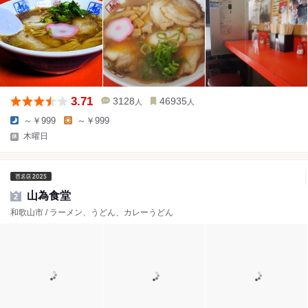
3.71
3128
46935
人
人
～￥999
～￥999
木曜日
山為食堂
2
和歌山市 / ラーメン、うどん、カレーうどん