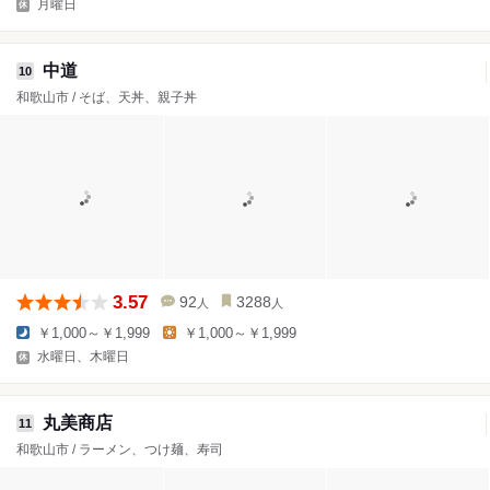
月曜日
中道
10
和歌山市 / そば、天丼、親子丼
3.57
92
3288
人
人
￥1,000～￥1,999
￥1,000～￥1,999
水曜日、木曜日
丸美商店
11
和歌山市 / ラーメン、つけ麺、寿司