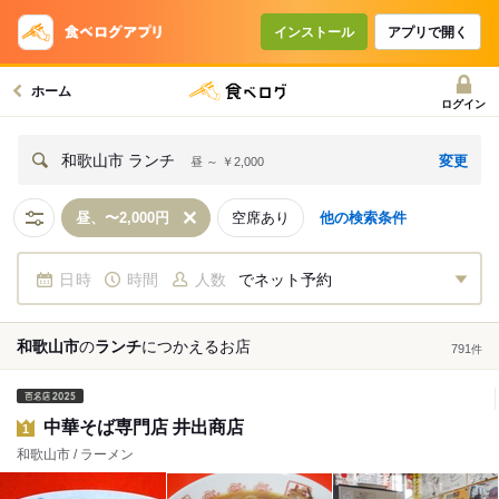
インストール
アプリで開く
ホーム
ログイン
変更
和歌山市 ランチ
昼 ～ ￥2,000
昼、〜2,000円
空席あり
他の検索条件
日時
時間
人数
でネット予約
和歌山市
の
ランチ
につかえる
お店
791
件
中華そば専門店 井出商店
1
和歌山市 / ラーメン