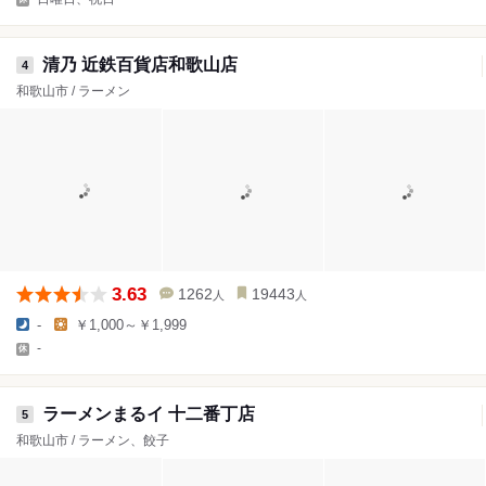
清乃 近鉄百貨店和歌山店
4
和歌山市 / ラーメン
3.63
1262
19443
人
人
-
￥1,000～￥1,999
-
ラーメンまるイ 十二番丁店
5
和歌山市 / ラーメン、餃子