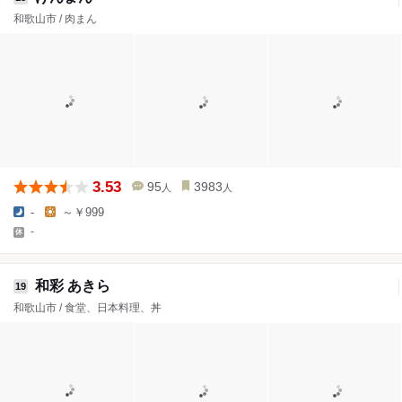
和歌山市 / 肉まん
3.53
95
3983
人
人
-
～￥999
-
和彩 あきら
19
和歌山市 / 食堂、日本料理、丼