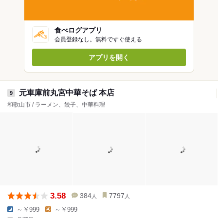
食べログアプリ
会員登録なし。無料ですぐ使える
アプリを開く
元車庫前丸宮中華そば 本店
9
和歌山市 / ラーメン、餃子、中華料理
3.58
384
7797
人
人
～￥999
～￥999