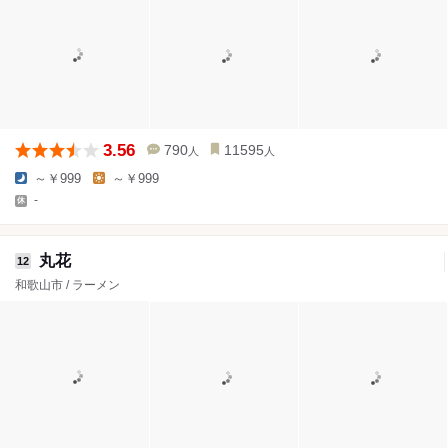
3.56
790
11595
人
人
～￥999
～￥999
-
丸花
12
和歌山市 / ラーメン