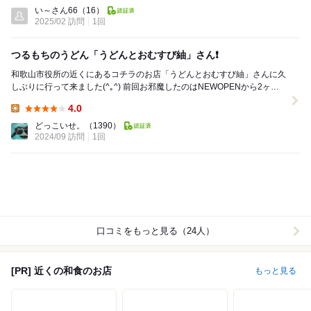
Lunch:
い～さん66
（16）
2025/02 訪問
1回
つるもちのうどん「うどんとおむすび紬」さん❗️
和歌山市役所の近くにあるコチラのお店「うどんとおむすび紬」さんに久
しぶりに行って来ました(^｡^) 前回お邪魔したのはNEWOPENから2ヶ月
程経った頃だったかな(^.^)約2年...
4.0
Lunch:
どっこいせ。
（1390）
2024/09 訪問
1回
口コミをもっと見る（24人）
[PR] 近くの和食のお店
もっと見る