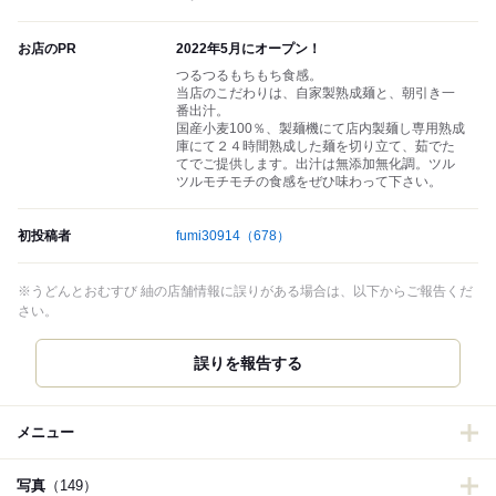
お店のPR
2022年5月にオープン！
つるつるもちもち食感。
当店のこだわりは、自家製熟成麺と、朝引き一
番出汁。
国産小麦100％、製麺機にて店内製麺し専用熟成
庫にて２４時間熟成した麺を切り立て、茹でた
てでご提供します。出汁は無添加無化調。ツル
ツルモチモチの食感をぜひ味わって下さい。
初投稿者
fumi30914
（678）
※うどんとおむすび 紬の店舗情報に誤りがある場合は、以下からご報告くだ
さい。
誤りを報告する
メニュー
写真
（149）