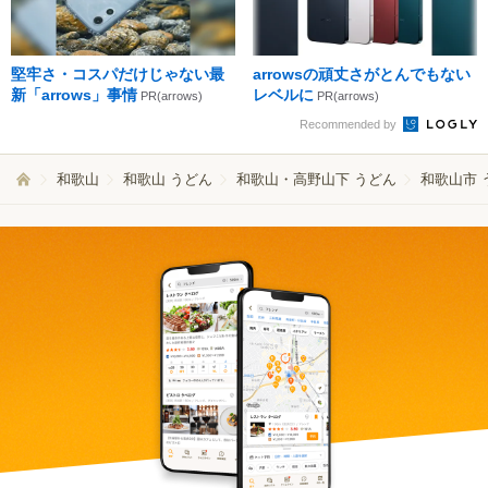
堅牢さ・コスパだけじゃない最
arrowsの頑丈さがとんでもない
新「arrows」事情
レベルに
PR(arrows)
PR(arrows)
Recommended by
和歌山
和歌山 うどん
和歌山・高野山下 うどん
和歌山市 