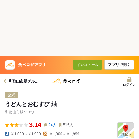
インストール
アプリで開く
和歌山市駅グルメへ
ログイン
公式
うどんとおむすび 紬
和歌山市駅/うどん
3.14
24
人
515
人
￥1,000～￥1,999
￥1,000～￥1,999