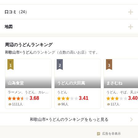
口コミ
（24）
地図
周辺のうどんランキング
和歌山市
×
うどん
のランキング（点数の高いお店）です。
1
2
3
山為食堂
うどんの大田萬
まさむね
ラーメン、うどん、カレーうどん
うどん
うどん、そば、天ぷ
3.68
3.41
3.40
1111人
96人
117人
和歌山市×うどん
のランキングをもっと見る
広告を非表示