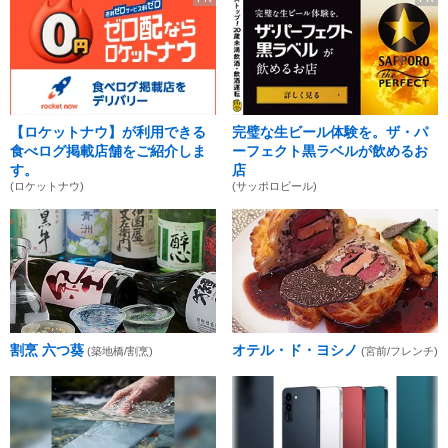
【ロケットナウ】が利用できる
完璧な生ビール体験を。ザ・パ
食べログ掲載店舗をご紹介しま
ーフェクト黒ラベルが飲めるお
す。
店
(ロケットナウ)
(サッポロビール)
割烹 六つ葵
オテル・ド・ヨシノ
(築地橋/割烹)
(宮前/フレンチ)