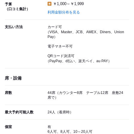
￥1,000～￥1,999
予算
（口コミ集計）
利用金額分布を見る
支払い方法
カード可
（VISA、Master、JCB、AMEX、Diners、Union
Pay）
電子マネー不可
QRコード決済可
（PayPay、d払い、楽天ペイ、au PAY）
席・設備
席数
44席（カウンター8席 テーブル12席 座敷24
席で）
最大予約可能人数
24人（着席時）
個室
有
6人可、8人可、10～20人可