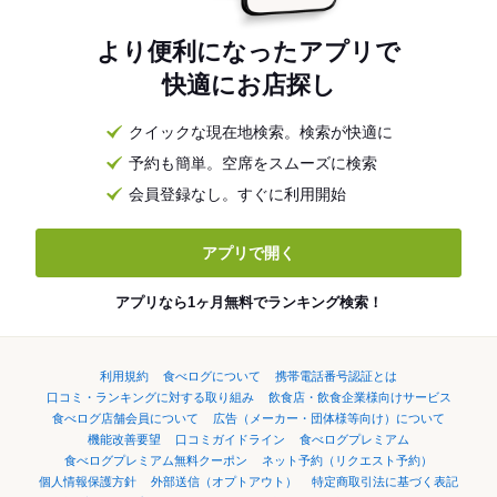
より便利になったアプリで
快適にお店探し
クイックな現在地検索。検索が快適に
予約も簡単。空席をスムーズに検索
会員登録なし。すぐに利用開始
アプリで開く
アプリなら1ヶ月無料でランキング検索！
利用規約
食べログについて
携帯電話番号認証とは
口コミ・ランキングに対する取り組み
飲食店・飲食企業様向けサービス
食べログ店舗会員について
広告（メーカー・団体様等向け）について
機能改善要望
口コミガイドライン
食べログプレミアム
食べログプレミアム無料クーポン
ネット予約（リクエスト予約）
個人情報保護方針
外部送信（オプトアウト）
特定商取引法に基づく表記