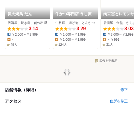
炭火焼鳥 だん
牛かつ専門店 うし寅
肉豆冨とレモン
大衆食堂 安べゑ 
居酒屋、焼き鳥、創作料理
牛料理、揚げ物、とんかつ
居酒屋、食堂、から
歌山店
3.14
3.29
3.03
￥2,000～￥2,999
￥1,000～￥1,999
￥2,000～￥2,999
Dinner:
Dinner:
Dinner:
-
￥1,000～￥1,999
～￥999
Lunch:
Lunch:
Lunch:
49人
124人
31人
広告を非表示
店舗情報（詳細）
修正
アクセス
住所を修正