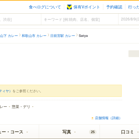
食べログについて
保有Vポイント
予約確認
行っ
山下 カレー
和歌山市 カレー
日前宮駅 カレー
Satya
サティヤ）
をご参照ください。
レー
惣菜・デリ
店舗情報（詳細）
ュー・コース
写真
口コミ
25