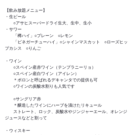
【飲み放題メニュー】
・生ビール
○アサヒスーパードライ生大、生中、生小
・サワー
「樽ハイ」○プレーン ○レモン
「ビネガーチューハイ」○シャインマスカット ○ローズヒッ
プカシス ○りんご
・ワイン
○スペイン産赤ワイン（テンプラニーリョ）
○スペイン産白ワイン（アイレン）
＊ポロンと呼ばれるデキャンタでの提供も可
○ワインの炭酸水割りも人気です
○サングリア赤
＊醸造したワインにハーブを漬けたリキュール
ストレート、ロック、炭酸水やジンジャーエール、オレンジ
ジュースなどと割って
・ウィスキー