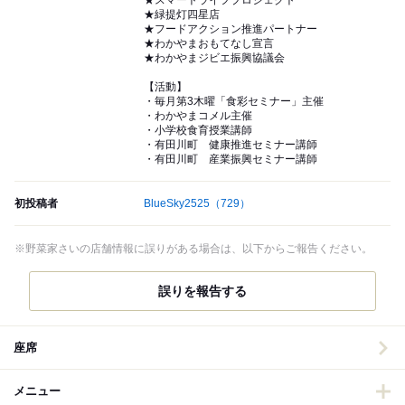
★スマートライフプロジェクト
★緑提灯四星店
★フードアクション推進パートナー
★わかやまおもてなし宣言
★わかやまジビエ振興協議会
【活動】
・毎月第3木曜「食彩セミナー」主催
​・わかやまコメル主催
・小学校食育授業講師
・有田川町 健康推進セミナー講師
​・有田川町 産業振興セミナー講師
初投稿者
BlueSky2525
（729）
※野菜家さいの店舗情報に誤りがある場合は、以下からご報告ください。
誤りを報告する
座席
メニュー