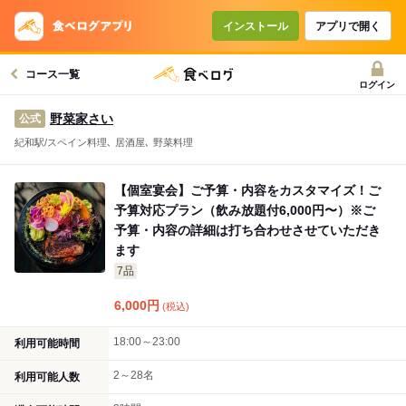
コースで使えるクーポン
戻る
インストール
アプリで開く
コース一覧
クーポンを利用せず予約する
ログイン
野菜家さい
公式
紀和駅/スペイン料理､ 居酒屋､ 野菜料理
【個室宴会】ご予算・内容をカスタマイズ！ご
予算対応プラン（飲み放題付6,000円〜）※ご
予算・内容の詳細は打ち合わせさせていただき
ます
7品
6,000
円
(税込)
18:00～23:00
利用可能時間
2～28名
利用可能人数