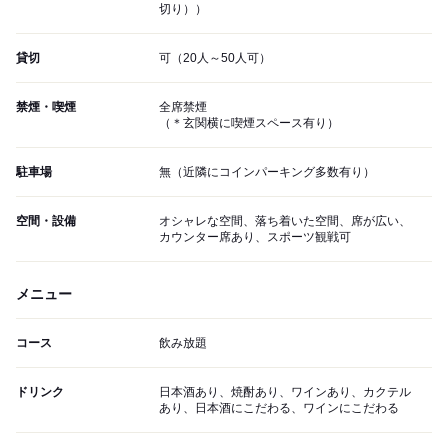
切り））
貸切
可（20人～50人可）
禁煙・喫煙
全席禁煙
（＊玄関横に喫煙スペース有り）
駐車場
無（近隣にコインパーキング多数有り）
空間・設備
オシャレな空間、落ち着いた空間、席が広い、
カウンター席あり、スポーツ観戦可
メニュー
コース
飲み放題
ドリンク
日本酒あり、焼酎あり、ワインあり、カクテル
あり、日本酒にこだわる、ワインにこだわる