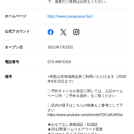
で、過度のご使用はお控えください。
ホームページ
http://www.yasaiyasai.biz/
公式アカウント
オープン日
2011年7月25日
電話番号
073-499-5319
備考
○和歌山市地域商品券ご利用いただけます（2026
年9月15日まで）
〇予約キャンセル規定に関しては、上記ホーム
ページ内「ご予約＆規約」をご覧ください
〇店内の様子はこちらの映像もご参考にして下
さい
https://www.youtube.com/shorts/t7DCxlKAR5w
★おもてなし規格認証：紅認証
★2012野菜ソムリエアワード受賞