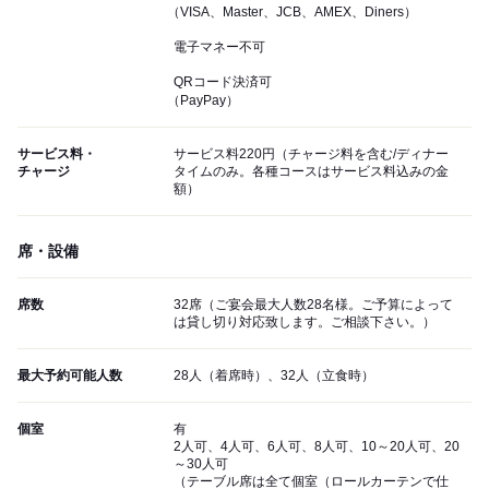
（VISA、Master、JCB、AMEX、Diners）
電子マネー不可
QRコード決済可
（PayPay）
サービス料・
サービス料220円（チャージ料を含む/ディナー
チャージ
タイムのみ。各種コースはサービス料込みの金
額）
席・設備
席数
32席（ご宴会最大人数28名様。ご予算によって
は貸し切り対応致します。ご相談下さい。）
最大予約可能人数
28人（着席時）、32人（立食時）
個室
有
2人可、4人可、6人可、8人可、10～20人可、20
～30人可
（テーブル席は全て個室（ロールカーテンで仕