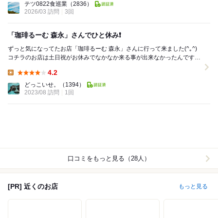
テツ0822食巡業
（2836）
2026/03 訪問
3回
「珈琲るーむ 森永」さんでひと休み❗️
ずっと気になってたお店「珈琲るーむ 森永」さんに行って来ました(^｡^)
コチラのお店は土日祝がお休みでなかなか来る事が出来なかったんですが
自身のお盆休みに行けました^_^ こ...
4.2
Lunch:
どっこいせ。
（1394）
2023/08 訪問
1回
口コミをもっと見る（28人）
[PR] 近くのお店
もっと見る