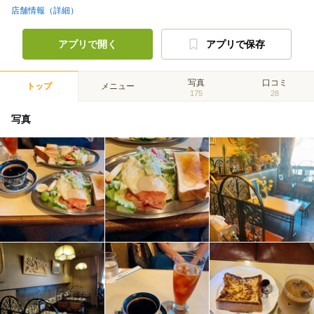
店舗情報（詳細）
アプリで開く
アプリで保存
写真
口コミ
トップ
メニュー
175
28
写真