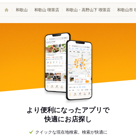
和歌山
和歌山 喫茶店
和歌山・高野山下 喫茶店
和歌山市 
より便利になったアプリで
快適にお店探し
クイックな現在地検索。検索が快適に