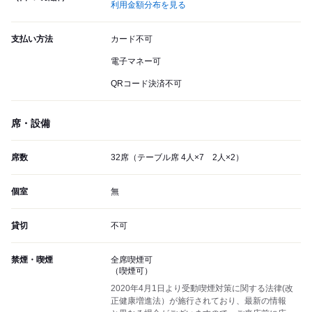
利用金額分布を見る
支払い方法
カード不可
電子マネー可
QRコード決済不可
席・設備
席数
32席（テーブル席 4人×7 2人×2）
個室
無
貸切
不可
禁煙・喫煙
全席喫煙可
（喫煙可）
2020年4月1日より受動喫煙対策に関する法律(改
正健康増進法）が施行されており、最新の情報