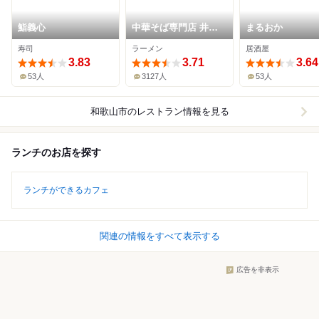
鮨義心
中華そば専門店 井出
まるおか
商店
寿司
ラーメン
居酒屋
3.83
3.71
3.64
53人
3127人
53人
和歌山市
のレストラン情報を見る
ランチのお店を探す
ランチができるカフェ
関連の情報をすべて表示する
広告を非表示