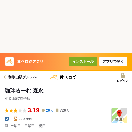
インストール
アプリで開く
和歌山駅グルメへ
ログイン
珈琲るーむ 森永
和歌山駅/喫茶店
3.19
28
人
728
人
-
～￥999
土曜日、日曜日、祝日