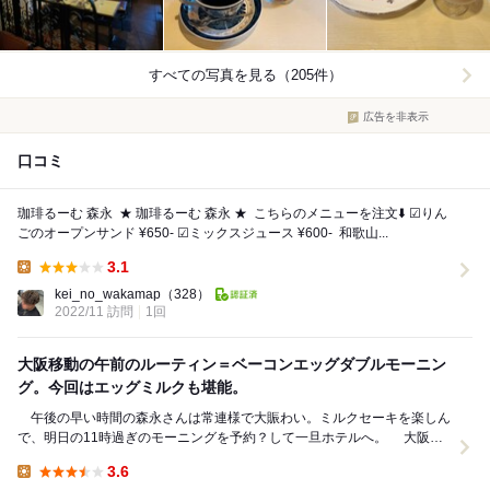
すべての写真を見る（205件）
広告を非表示
口コミ
珈琲るーむ 森永 ⁡ ★ 珈琲るーむ 森永 ★ ⁡ こちらのメニューを注文⬇️ ☑︎りん
ごのオープンサンド ¥650- ☑︎ミックスジュース ¥600- ⁡ 和歌山...
3.1
Lunch:
kei_no_wakamap
（328）
2022/11 訪問
1回
大阪移動の午前のルーティン＝ベーコンエッグダブルモーニン
グ。今回はエッグミルクも堪能。
午後の早い時間の森永さんは常連様で大賑わい。ミルクセーキを楽しん
で、明日の11時過ぎのモーニングを予約？して一旦ホテルへ。 大阪へ
移動の11時過ぎに再入店。午前でも賑わってい...
3.6
Lunch: