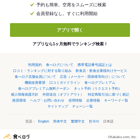
予約も簡単。空席をスムーズに検索
会員登録なし。すぐに利用開始
アプリで開く
アプリなら1ヶ月無料でランキング検索！
利用規約
食べログについて
携帯電話番号認証とは
口コミ・ランキングに対する取り組み
飲食店・飲食企業様向けサービス
食べログ店舗会員について
広告（メーカー・団体様等向け）について
機能改善要望
口コミガイドライン
食べログプレミアム
食べログプレミアム無料クーポン
ネット予約（リクエスト予約）
個人情報保護方針
外部送信（オプトアウト）
特定商取引法に基づく表記
推奨環境
ヘルプ・お問い合わせ
採用情報
企業情報
キーワード一覧
サイトマップ
チェーン一覧
言語：
English
简体中文
繁體中文
한국어
日本語
©Kakaku.com, Inc.