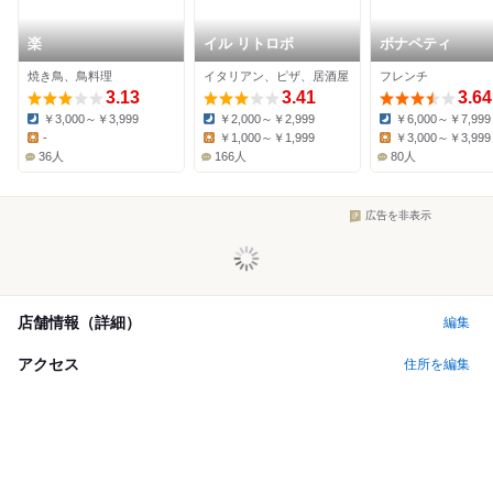
楽
イル リトロボ
ボナペティ
焼き鳥、鳥料理
イタリアン、ピザ、居酒屋
フレンチ
3.13
3.41
3.64
￥3,000～￥3,999
￥2,000～￥2,999
￥6,000～￥7,999
Dinner:
Dinner:
Dinner:
-
￥1,000～￥1,999
￥3,000～￥3,999
Lunch:
Lunch:
Lunch:
36人
166人
80人
広告を非表示
店舗情報（詳細）
編集
アクセス
住所を編集