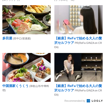
多田屋
【銀座】ReFaで始める大人の贅
(田中口/居酒屋)
沢セルフケア
PR(ReFa GINZA on CR
EA)
中国酒家くうくう
【銀座】ReFaで始める大人の贅
(和歌山市/中華料
沢セルフケア
理)
PR(ReFa GINZA on CR
EA)
Recommended by