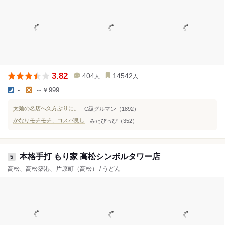
3.82
404
14542
人
人
-
～￥999
太麺の名店へ久方ぶりに。
C級グルマン（1892）
かなりモチモチ、コスパ良し
みたぴっぴ（352）
本格手打 もり家 高松シンボルタワー店
5
高松、高松築港、片原町（高松） / うどん