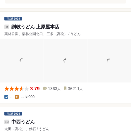
讃岐うどん 上原屋本店
9
栗林公園、栗林公園北口、三条（高松） / うどん
3.79
1363
36211
人
人
-
～￥999
中西うどん
10
太田（高松）、伏石 / うどん