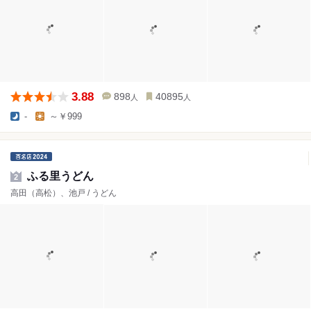
3.88
898
40895
人
人
-
～￥999
ふる里うどん
2
高田（高松）、池戸 / うどん