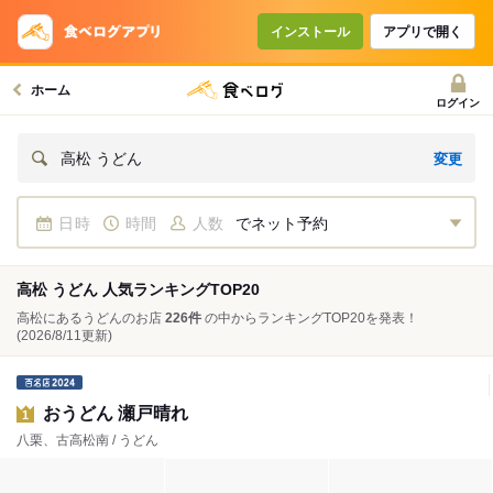
インストール
アプリで開く
ホーム
ログイン
変更
高松 うどん
日時
時間
人数
でネット予約
高松 うどん 人気ランキングTOP20
高松にあるうどんのお店
226件
の中からランキングTOP20を発表！
(2026/8/11更新)
おうどん 瀬戸晴れ
1
八栗、古高松南 / うどん