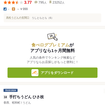
3.77
795
23252
人
人
-
～￥999
高松うどんの玄関口
うしとらとら（6）
食べログプレミアム
が
アプリなら1ヶ月間無料
人気の条件でランキング検索など
アプリならお店探しがもっと便利に！
アプリをダウンロード
手打ちうどん ひさ枝
14
香西、昭和町 / うどん