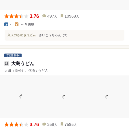
3.76
497
10969
人
人
-
～￥999
久々のさぬきうどん
さいこうちゃん（3）
大島うどん
17
太田（高松）、伏石 / うどん
3.76
358
7595
人
人