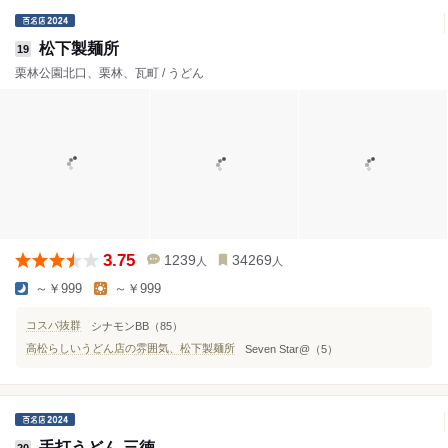
松下製麺所
19
栗林公園北口、栗林、瓦町 / うどん
3.75
1239
34269
人
人
～￥999
～￥999
コスパ抜群
シナモンBB（85）
高松らしいうどん店の雰囲気、松下製麺所
Seven Star@（5）
手打うどん 三徳
20