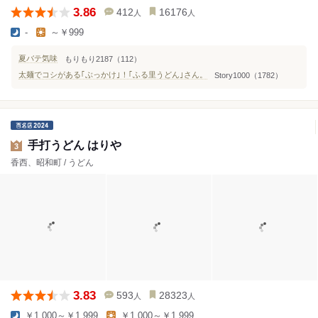
3.86
412
16176
人
人
-
～￥999
夏バテ気味
もりもり2187（112）
太麺でコシがある｢ぶっかけ｣！｢ふる里うどん｣さん。
Story1000（1782）
手打うどん はりや
3
香西、昭和町 / うどん
3.83
593
28323
人
人
￥1,000～￥1,999
￥1,000～￥1,999