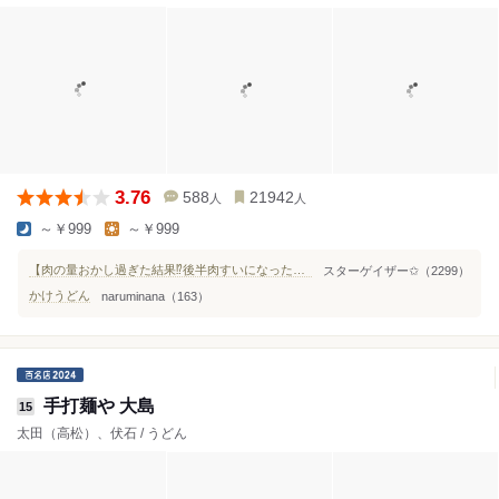
3.76
588
21942
人
人
～￥999
～￥999
【肉の量おかし過ぎた結果⁉️後半肉すいになったやん】
スターゲイザー✩（2299）
かけうどん
naruminana（163）
手打麺や 大島
15
太田（高松）、伏石 / うどん