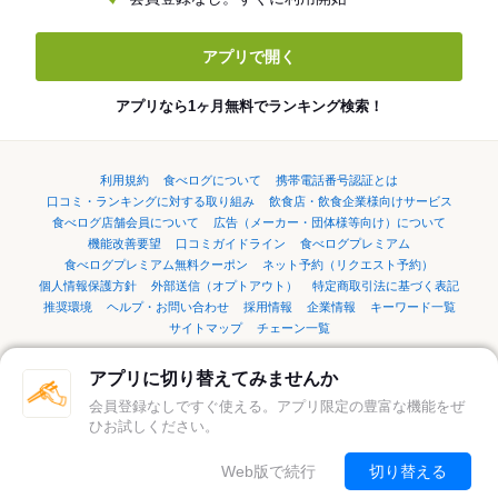
アプリで開く
アプリなら1ヶ月無料でランキング検索！
利用規約
食べログについて
携帯電話番号認証とは
口コミ・ランキングに対する取り組み
飲食店・飲食企業様向けサービス
食べログ店舗会員について
広告（メーカー・団体様等向け）について
機能改善要望
口コミガイドライン
食べログプレミアム
食べログプレミアム無料クーポン
ネット予約（リクエスト予約）
個人情報保護方針
外部送信（オプトアウト）
特定商取引法に基づく表記
推奨環境
ヘルプ・お問い合わせ
採用情報
企業情報
キーワード一覧
サイトマップ
チェーン一覧
アプリに切り替えてみませんか
言語：
English
简体中文
繁體中文
한국어
日本語
会員登録なしですぐ使える。アプリ限定の豊富な機能をぜ
ひお試しください。
©Kakaku.com, Inc.
Web版で続行
切り替える