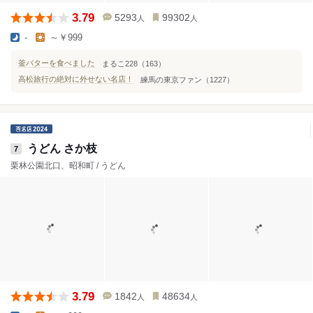
3.79
5293
99302
人
人
-
～￥999
釜バターを食べました
まるこ228（163）
高松旅行の絶対に外せない名店！
練馬の東京ファン（1227）
うどん さか枝
7
栗林公園北口、昭和町 / うどん
3.79
1842
48634
人
人