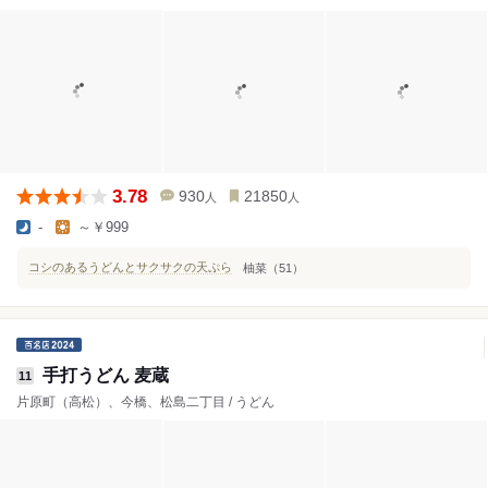
3.78
930
21850
人
人
-
～￥999
コシのあるうどんとサクサクの天ぷら
柚菜（51）
手打うどん 麦蔵
11
片原町（高松）、今橋、松島二丁目 / うどん