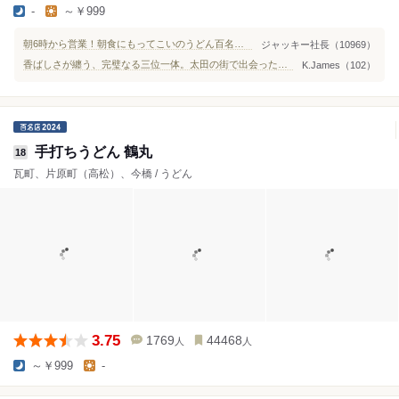
-
～￥999
朝6時から営業！朝食にもってこいのうどん百名店！
ジャッキー社長（10969）
香ばしさが纏う、完璧なる三位一体。太田の街で出会った『焼きあげぶっかけ』の衝撃。
K.James（102）
手打ちうどん 鶴丸
18
瓦町、片原町（高松）、今橋 / うどん
3.75
1769
44468
人
人
～￥999
-