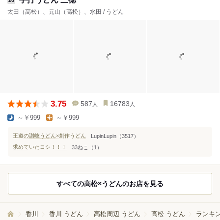
太田（高松）、元山（高松）、水田 / うどん
3.75
587
16783
人
人
～￥999
～￥999
王道の讃岐うどん×創作うどん
LupinLupin（3517）
求めていたコシ！！！
33ねこ（1）
すべての高松×うどんのお店を見る
香川
香川 うどん
高松周辺 うどん
高松 うどん
ランキン