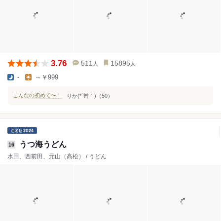
3.76
511
15895
人
人
-
～￥999
こんなの初めて〜！
りか(*´艸｀)（50）
うつ海うどん
16
水田、西前田、元山（高松） / うどん