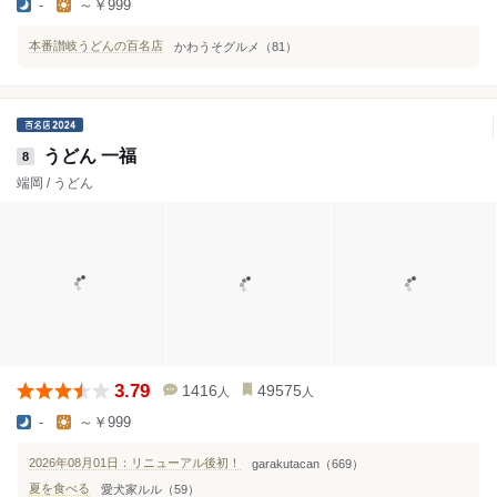
-
～￥999
本番讃岐うどんの百名店
かわうそグルメ（81）
うどん 一福
8
端岡 / うどん
3.79
1416
49575
人
人
-
～￥999
2026年08月01日：リニューアル後初！
garakutacan（669）
夏を食べる
愛犬家ルル（59）