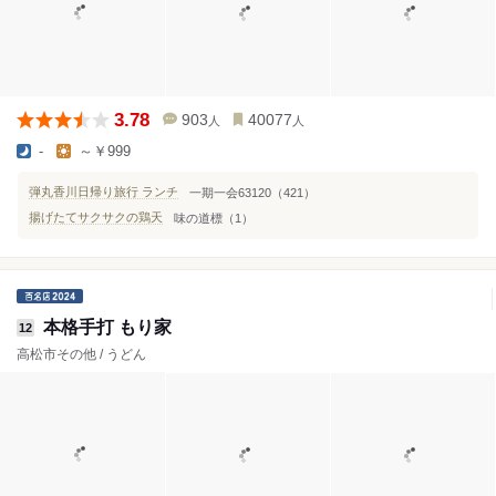
3.78
903
40077
人
人
-
～￥999
弾丸香川日帰り旅行 ランチ
一期一会63120（421）
揚げたてサクサクの鶏天
味の道標（1）
本格手打 もり家
12
高松市その他 / うどん