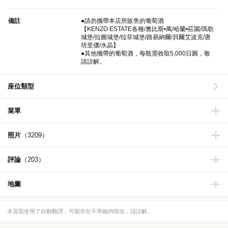
備註
●請勿攜帶本店所販售的葡萄酒
【KENZO ESTATE各種/奧比斯•萬/哈蘭•莊園/瑪歌
城堡/拉圖城堡/拉菲城堡/路易納爾/貝爾艾波克/唐
培里儂/水晶】
●其他攜帶的葡萄酒，每瓶需收取5,000日圓，敬
請諒解。
座位類型
菜單
照片
（3209）
評論
（203）
地圖
本頁面使用了自動翻譯，可能存在不準確的情況，請諒解。