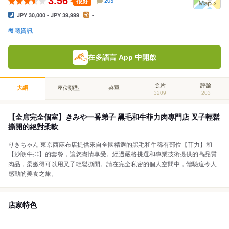
3.56
很好
203
JPY 30,000 - JPY 39,999
-
餐廳資訊
在多語言 App 中開啟
照片
評論
大綱
座位類型
菜單
3209
203
【全席完全個室】きみや一番弟子 黑毛和牛菲力肉專門店 叉子輕鬆
撕開的絕對柔軟
りきちゃん 東京西麻布店提供來自全國精選的黑毛和牛稀有部位【菲力】和
【沙朗牛排】的套餐，讓您盡情享受。經過嚴格挑選和專業技術提供的高品質
肉品，柔嫩得可以用叉子輕鬆撕開。請在完全私密的個人空間中，體驗這令人
感動的美食之旅。
店家特色