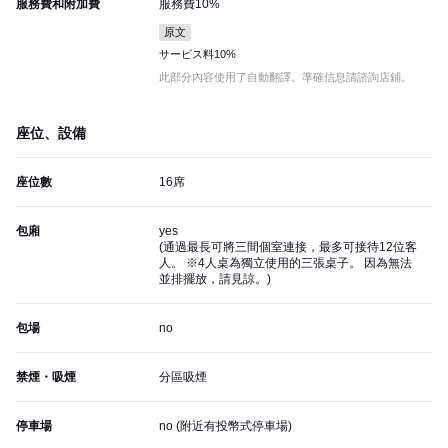
服務費和附加費
服務費10%
原文
サービス料10%
此部分內容使用了自動翻譯。準確信息請諮詢店鋪。
座位、設備
座位數
16席
包廂
yes
(
通過最長可將三間個室連接，最多可接待12位客
人。 ※4人桌為獨立使用的三張桌子。 因為無法
並排擺放，請見諒。
)
包場
no
禁煙・吸煙
分區吸煙
停車場
no (
附近有投幣式停車場
)