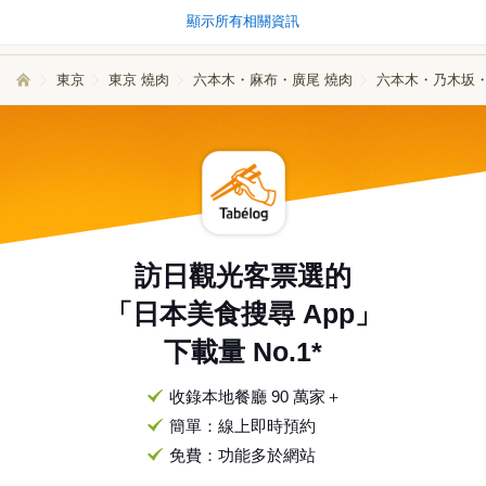
顯示所有相關資訊
東京
東京 燒肉
六本木・麻布・廣尾 燒肉
六本木・乃木坂・
訪日觀光客票選的
「日本美食搜尋 App」
下載量 No.1*
收錄本地餐廳 90 萬家＋
簡單：線上即時預約
免費：功能多於網站