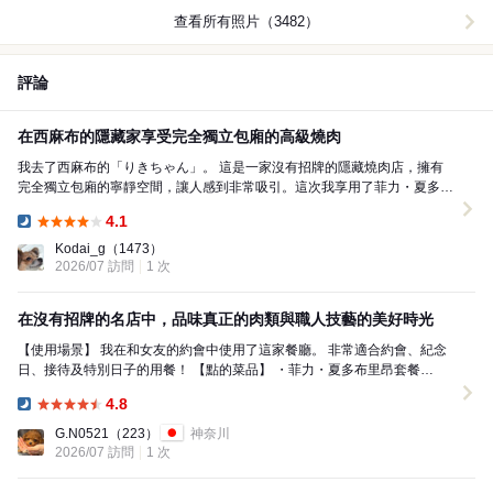
查看所有照片（3482）
評論
在西麻布的隱藏家享受完全獨立包廂的高級燒肉
我去了西麻布的「りきちゃん」。 這是一家沒有招牌的隱藏燒肉店，擁有
完全獨立包廂的寧靜空間，讓人感到非常吸引。這次我享用了菲力・夏多布
里昂套餐（200克）。 首先給我印象深刻的是，店...
4.1
Dinner:
Kodai_g
（1473）
2026/07 訪問
1 次
在沒有招牌的名店中，品味真正的肉類與職人技藝的美好時光
【使用場景】 我在和女友的約會中使用了這家餐廳。 非常適合約會、紀念
日、接待及特別日子的用餐！ 【點的菜品】 ・菲力・夏多布里昂套餐
（200g） 【味道】 ・三種泡菜拼盤 包含白菜...
4.8
Dinner:
G.N0521
（223）
神奈川
2026/07 訪問
1 次