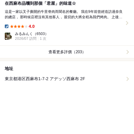
在西麻布品嚐到那個「君屋」的味道☆
這是一家以叉子撕開的牛里脊肉而聞名的餐廳。 我在9年前曾經造訪過奈良
的總店， 那時候店裡沒有其他客人， 親切的大將全程為我們烤肉。 之後，
弟子們在大阪、京都之後， 也在西麻布開了店...
4.0
Dinner:
みるみんく
（6503）
2026/07 訪問
1 次
查看更多評價（203）
地址
東京都港区西麻布1-7-2 アデッソ西麻布 2F