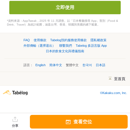
立即使用
*資料來源：AppTweak，2025 年 11 月調查。以「日本餐廳搜尋 App」類別（Food &
Drink、Travel）為統計範圍，涵蓋台灣、香港、韓國與美國的總下載量。
FAQ
使用條款
Tabelog預約服務使用條款
隱私權政策
外部傳輸（選擇退出）
聯繫我們
Tabelog 多語言版 App
日本的飲食文化與禮儀指南
語言：
English
简体中文
繁體中文
한국어
日本語
至首頁
©Kakaku.com, Inc.
查看空位
分享