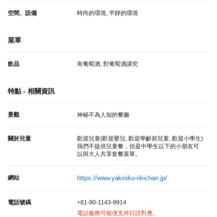
空間、設備
時尚的環境, 平靜的環境
菜單
飲品
有葡萄酒, 對葡萄酒講究
特點 - 相關資訊
景觀
神秘不為人知的餐廳
關於兒童
歡迎兒童(歡迎嬰兒, 歡迎學齡前兒童, 歡迎小學生)
我們不提供兒童餐，但是中學生以下的小朋友可
以與大人共享套餐菜單。
網站
https://www.yakiniku-rikichan.jp/
電話號碼
+81-90-1143-9914
電話服務可能僅支持日語對應。