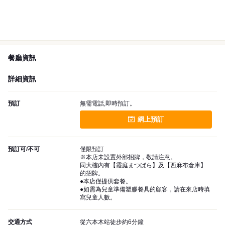
餐廳資訊
詳細資訊
預訂
無需電話,即時預訂。
網上預訂
預訂可/不可
僅限預訂
※本店未設置外部招牌，敬請注意。
同大樓內有【霞庭まつばら】及【西麻布倉庫】
的招牌。
●本店僅提供套餐。
●如需為兒童準備塑膠餐具的顧客，請在來店時填
寫兒童人數。
交通方式
從六本木站徒步約6分鐘