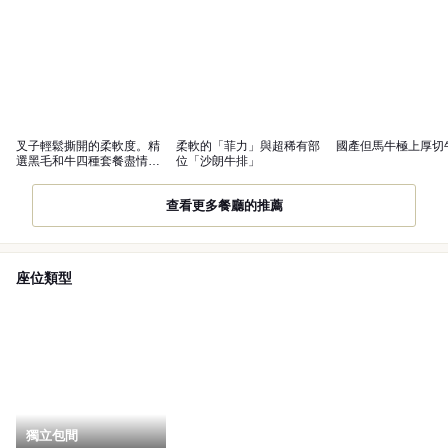
叉子輕鬆撕開的柔軟度。精
柔軟的「菲力」與超稀有部
國產但馬牛極上厚切
選黑毛和牛四種套餐盡情享
位「沙朗牛排」
受
查看更多餐廳的推薦
座位類型
獨立包間