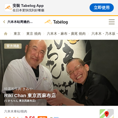
安裝 Tabelog App
立即使用
在日本更快找到好餐廳
六本木站周邊的美食
東京
東京 燒肉
六本木・麻布・廣尾 燒肉
六本木・乃木坂・
官方消息
特選和牛肉 きみや
Riki Chan 東京西麻布店
(りきちゃん 東京西麻布店)
六本木車站/燒肉