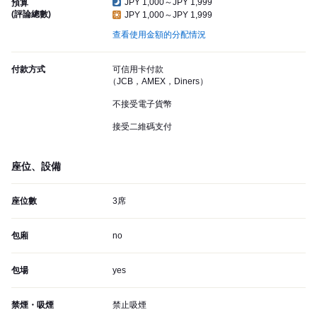
JPY 1,000～JPY 1,999
預算
(評論總數)
JPY 1,000～JPY 1,999
查看使用金額的分配情況
付款方式
可信用卡付款
（JCB，AMEX，Diners）
不接受電子貨幣
接受二維碼支付
座位、設備
座位數
3席
包廂
no
包場
yes
禁煙・吸煙
禁止吸煙