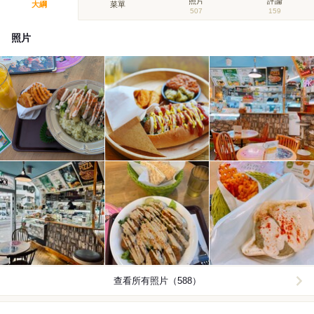
照片
評論
大綱
菜單
507
159
照片
查看所有照片（588）