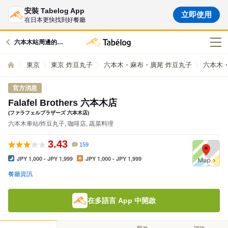
安裝 Tabelog App
立即使用
在日本更快找到好餐廳
六本木站周邊的美食
東京
東京 炸豆丸子
六本木・麻布・廣尾 炸豆丸子
六本木
官方消息
Falafel Brothers 六本木店
(ファラフェルブラザーズ 六本木店)
六本木車站/炸豆丸子, 咖啡店, 蔬菜料理
3.43
159
JPY 1,000 - JPY 1,999
JPY 1,000 - JPY 1,999
餐廳資訊
在多語言 App 中開啟