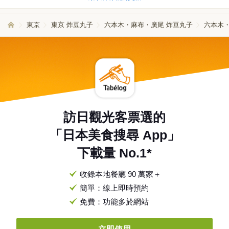
東京
東京 炸豆丸子
六本木・麻布・廣尾 炸豆丸子
六本木
訪日觀光客票選的
「日本美食搜尋 App」
下載量 No.1*
收錄本地餐廳 90 萬家＋
簡單：線上即時預約
免費：功能多於網站