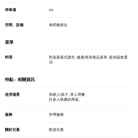
停車場
no
空間、設備
有吧檯座位
菜單
料理
對蔬菜菜式講究, 健康/美容食品菜單, 提供蔬食選
項
特點 - 相關資訊
使用場景
與家人/孩子, 單人用餐
許多人推薦的用途。
服務
外帶服務
關於兒童
歡迎兒童