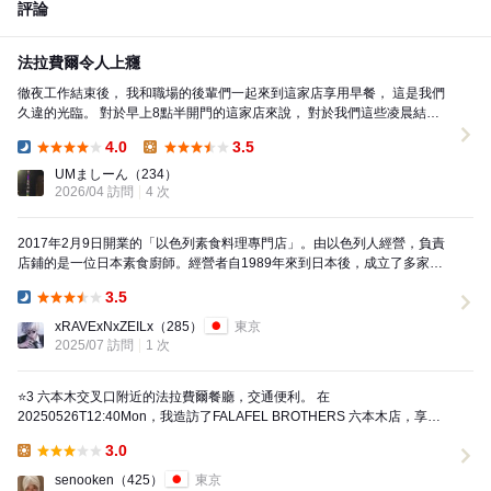
評論
法拉費爾令人上癮
徹夜工作結束後， 我和職場的後輩們一起來到這家店享用早餐， 這是我們
久違的光臨。 對於早上8點半開門的這家店來說， 對於我們這些凌晨結束
工作的客人來說， 簡直就像是一片珍貴的綠洲。...
4.0
3.5
Dinner:
Lunch:
UMましーん
（234）
2026/04 訪問
4 次
2017年2月9日開業的「以色列素食料理專門店」。由以色列人經營，負責
店鋪的是一位日本素食廚師。經營者自1989年來到日本後，成立了多家以
冷凍烘焙食品為主的公司，並擔任CEO。所有...
3.5
Dinner:
xRAVExNxZEILx
（285）
東京
2025/07 訪問
1 次
⭐️3 六本木交叉口附近的法拉費爾餐廳，交通便利。 在
20250526T12:40Mon，我造訪了FALAFEL BROTHERS 六本木店，享用
午餐。這是一家位於六本木交叉口西南...
3.0
Lunch:
senooken
（425）
東京