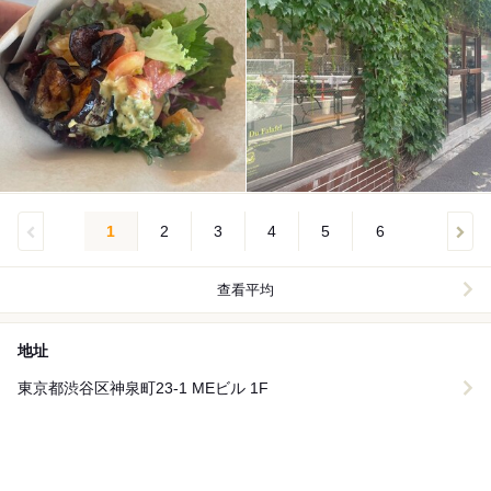
1
2
3
4
5
6
查看平均
地址
東京都渋谷区神泉町23-1 MEビル 1F