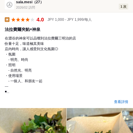
sala.mesi（27）
1 次
2026/02 訪問
4.0
JPY 1,000 - JPY 1,999/每人
午餐
法拉費爾夾餡×神泉
在澀谷的神泉可以品嚐到法拉費爾三明治的店
份量十足，味道極其美味
店內時尚，讓人感受到文化氛圍◎
・氛圍
- 明亮、時尚
・照明
- 自然光、明亮
・使用場景
- 一個人、和朋友一起
---
◾...
查看詳情