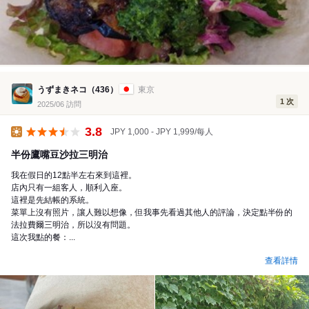
うずまきネコ（436）
東京
1 次
2025/06 訪問
3.8
JPY 1,000 - JPY 1,999/每人
午餐
半份鷹嘴豆沙拉三明治
我在假日的12點半左右來到這裡。
店內只有一組客人，順利入座。
這裡是先結帳的系統。
菜單上沒有照片，讓人難以想像，但我事先看過其他人的評論，決定點半份的
法拉費爾三明治，所以沒有問題。
這次我點的餐：...
查看詳情