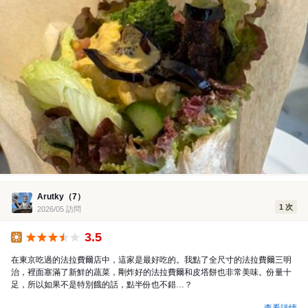
Arutky（7）
1 次
2026/05 訪問
3.5
午餐
在東京吃過的法拉費爾店中，這家是最好吃的。我點了全尺寸的法拉費爾三明
治，裡面塞滿了新鮮的蔬菜，剛炸好的法拉費爾和皮塔餅也非常美味。份量十
足，所以如果不是特別餓的話，點半份也不錯…？
查看詳情