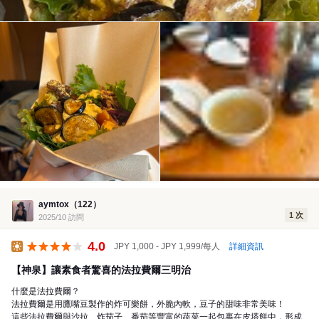
aymtox（122）
1 次
2025/10 訪問
4.0
詳細資訊
JPY 1,000 - JPY 1,999/每人
午餐
【神泉】讓素食者驚喜的法拉費爾三明治
什麼是法拉費爾？
法拉費爾是用鷹嘴豆製作的炸可樂餅，外脆內軟，豆子的甜味非常美味！
這些法拉費爾與沙拉、炸茄子、番茄等豐富的蔬菜一起包裹在皮塔餅中，形成