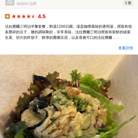
1 次
2025/07 訪問
4.5
午餐
法拉費爾三明治半餐套餐，附湯1200日圓。湯是咖哩風味的透明湯，裡面有很
多壓碎的豆子，鹽的調味剛好，非常美味。法拉費爾三明治裡面有新鮮的綠葉
生菜、切片的炸茄子、醇厚的鷹嘴豆泥，以及香脆可口的法拉費爾，...
查看詳情