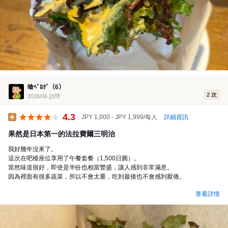
喰ﾍﾞﾛｸﾞ（6）
2 次
2026/06 訪問
4.3
詳細資訊
JPY 1,000 - JPY 1,999/每人
午餐
果然是日本第一的法拉費爾三明治
我好幾年沒來了。
這次在吧檯座位享用了午餐套餐（1,500日圓）。
當然味道很好，即使是半份也相當豐盛，讓人感到非常滿意。
因為裡面有很多蔬菜，所以不會太重，吃到最後也不會感到厭倦。
查看詳情