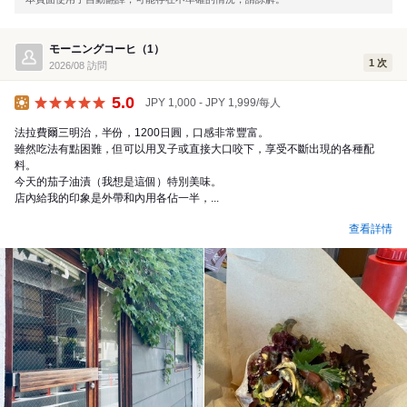
モーニングコーヒ（1）
1 次
2026/08 訪問
5.0
JPY 1,000 - JPY 1,999/每人
午餐
法拉費爾三明治，半份，1200日圓，口感非常豐富。
雖然吃法有點困難，但可以用叉子或直接大口咬下，享受不斷出現的各種配
料。
今天的茄子油漬（我想是這個）特別美味。
店內給我的印象是外帶和內用各佔一半，...
查看詳情