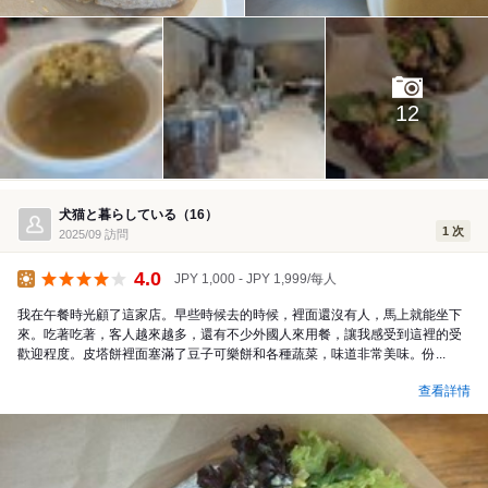
12
犬猫と暮らしている（16）
1 次
2025/09 訪問
4.0
JPY 1,000 - JPY 1,999/每人
午餐
我在午餐時光顧了這家店。早些時候去的時候，裡面還沒有人，馬上就能坐下
來。吃著吃著，客人越來越多，還有不少外國人來用餐，讓我感受到這裡的受
歡迎程度。皮塔餅裡面塞滿了豆子可樂餅和各種蔬菜，味道非常美味。份...
查看詳情