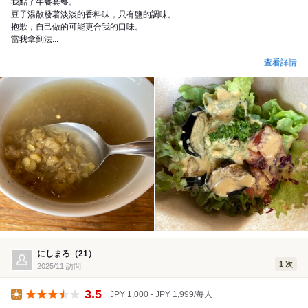
我點了午餐套餐。
豆子湯散發著淡淡的香料味，只有鹽的調味。
抱歉，自己做的可能更合我的口味。
當我拿到法...
查看詳情
にしまろ（21）
1 次
2025/11 訪問
3.5
JPY 1,000 - JPY 1,999/每人
午餐