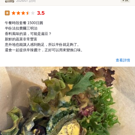
2026/07 訪問
3.5
午餐
午餐時段套餐 1500日圓
半份法拉費爾三明治
香料風味的湯，可能是扁豆？
新鮮的蔬菜非常豐富
意外地也能讓人感到飽足，所以半份就足夠了。
還會一起提供辛辣醬汁，正好可以用來變換口味。
查看詳情