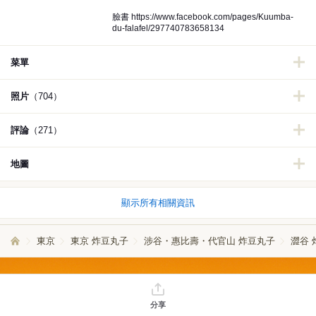
臉書 https://www.facebook.com/pages/Kuumba-
du-falafel/297740783658134
菜單
照片
（704）
評論
（271）
地圖
顯示所有相關資訊
東京
東京 炸豆丸子
涉谷・惠比壽・代官山 炸豆丸子
澀谷 
分享