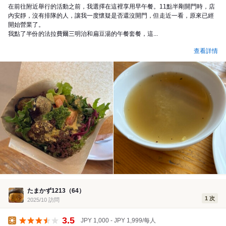
在前往附近舉行的活動之前，我選擇在這裡享用早午餐。11點半剛開門時，店
內安靜，沒有排隊的人，讓我一度懷疑是否還沒開門，但走近一看，原來已經
開始營業了。
我點了半份的法拉費爾三明治和扁豆湯的午餐套餐，這...
查看詳情
たまかず1213（64）
1 次
2025/10 訪問
3.5
JPY 1,000 - JPY 1,999/每人