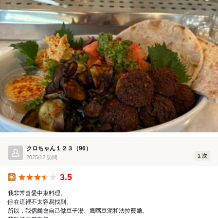
クロちゃん１２３（96）
1 次
2025/12 訪問
3.5
午餐
我非常喜愛中東料理。
但在這裡不太容易找到。
所以，我偶爾會自己做豆子湯、鷹嘴豆泥和法拉費爾。