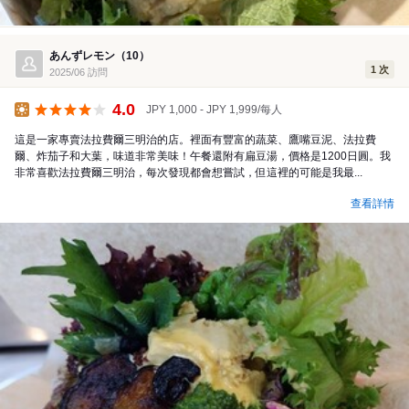
あんずレモン（10）
1 次
2025/06 訪問
4.0
JPY 1,000 - JPY 1,999/每人
午餐
這是一家專賣法拉費爾三明治的店。裡面有豐富的蔬菜、鷹嘴豆泥、法拉費
爾、炸茄子和大葉，味道非常美味！午餐還附有扁豆湯，價格是1200日圓。我
非常喜歡法拉費爾三明治，每次發現都會想嘗試，但這裡的可能是我最...
查看詳情