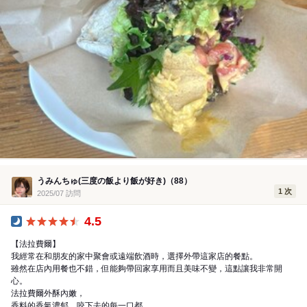
うみんちゅ(三度の飯より飯が好き)（88）
1 次
2025/07 訪問
4.5
晚餐
【法拉費爾】
我經常在和朋友的家中聚會或遠端飲酒時，選擇外帶這家店的餐點。
雖然在店內用餐也不錯，但能夠帶回家享用而且美味不變，這點讓我非常開
心。
法拉費爾外酥內嫩，
香料的香氣濃郁，咬下去的每一口都...