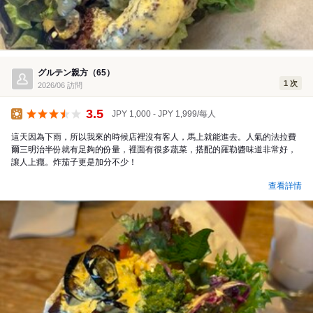
グルテン親方（65）
1 次
2026/06 訪問
3.5
JPY 1,000 - JPY 1,999/每人
午餐
這天因為下雨，所以我來的時候店裡沒有客人，馬上就能進去。人氣的法拉費
爾三明治半份就有足夠的份量，裡面有很多蔬菜，搭配的羅勒醬味道非常好，
讓人上癮。炸茄子更是加分不少！
查看詳情