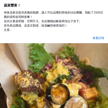
午餐
蔬菜豐富！
神泉這家店提供高雅的氛圍，讓人可以品嚐到美味的法拉費爾。我點了1500日
圓的湯和皮塔餅套餐！
店內主要是吧檯，空間不大。先在櫃檯結帳後再找位子坐下。
首先來品嚐湯。這是豆類湯，味道鹹得相當強烈！
主菜...
查看詳情