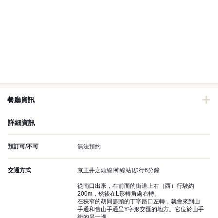
餐廳資訊
詳細資訊
預訂可/不可
無法預約
交通方式
京王井之頭線[神線站]步行6分鐘
從南口出來，在前面的街道上右（西）行駛約
200m，然後在L形轉角處右轉。
在狹窄的胡同盡頭的丁字路口左轉，就會來到山
手通和舊山手通呈Y字形交匯的地方。它位於山手
街的另一邊。