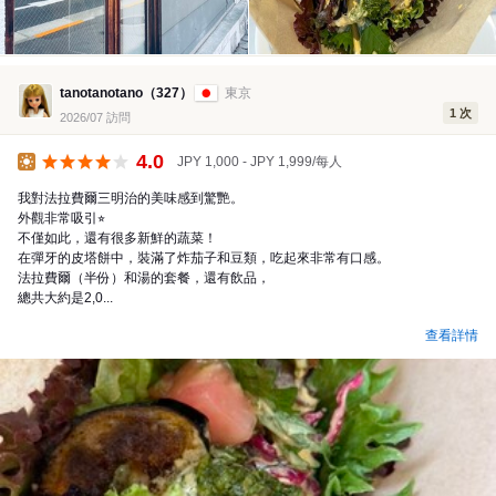
tanotanotano（327）
東京
1 次
2026/07 訪問
4.0
JPY 1,000 - JPY 1,999/每人
午餐
我對法拉費爾三明治的美味感到驚艷。
外觀非常吸引⭐︎
不僅如此，還有很多新鮮的蔬菜！
在彈牙的皮塔餅中，裝滿了炸茄子和豆類，吃起來非常有口感。
法拉費爾（半份）和湯的套餐，還有飲品，
總共大約是2,0...
查看詳情