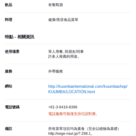
飲品
有葡萄酒
料理
健康/美容食品菜單
特點 - 相關資訊
使用場景
單人用餐, 與朋友/同事
許多人推薦的用途。
服務
外帶服務
網站
http://kuumbainternational.com/kuumbashop/
KUUMBA/LOCATION.html
電話號碼
+81-3-6416-8396
電話服務可能僅支持日語對應。
備註
所有菜單項目均為素食（完全以植物為基礎）
http://vege-navi.jp/?.298.1。