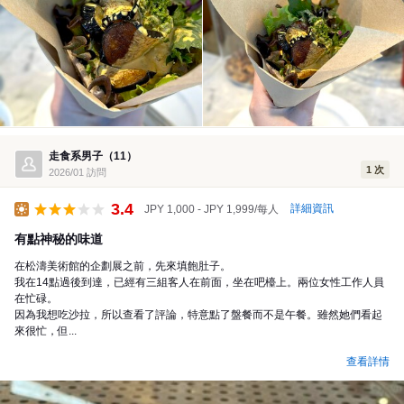
走食系男子（11）
1 次
2026/01 訪問
3.4
詳細資訊
JPY 1,000 - JPY 1,999/每人
午餐
有點神秘的味道
在松濤美術館的企劃展之前，先來填飽肚子。
我在14點過後到達，已經有三組客人在前面，坐在吧檯上。兩位女性工作人員
在忙碌。
因為我想吃沙拉，所以查看了評論，特意點了盤餐而不是午餐。雖然她們看起
來很忙，但...
查看詳情