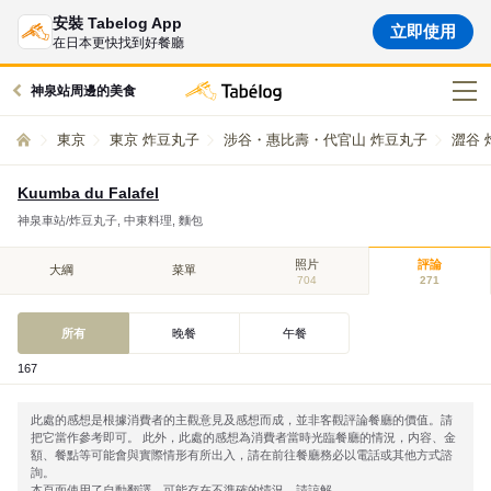
安裝 Tabelog App
立即使用
在日本更快找到好餐廳
神泉站周邊的美食
東京
東京 炸豆丸子
涉谷・惠比壽・代官山 炸豆丸子
澀谷 
Kuumba du Falafel
神泉車站/炸豆丸子, 中東料理, 麵包
照片
評論
大綱
菜單
704
271
所有
晚餐
午餐
167
此處的感想是根據消費者的主觀意見及感想而成，並非客觀評論餐廳的價值。請
把它當作參考即可。 此外，此處的感想為消費者當時光臨餐廳的情況，内容、金
額、餐點等可能會與實際情形有所出入，請在前往餐廳務必以電話或其他方式諮
詢。
本頁面使用了自動翻譯，可能存在不準確的情況，請諒解。