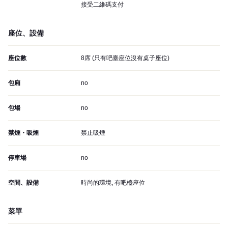
接受二維碼支付
座位、設備
座位數
8席 (只有吧臺座位沒有桌子座位)
包廂
no
包場
no
禁煙・吸煙
禁止吸煙
停車場
no
空間、設備
時尚的環境, 有吧檯座位
菜單