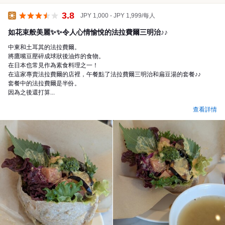
3.8
JPY 1,000 - JPY 1,999/每人
午餐
如花束般美麗✨✨令人心情愉悅的法拉費爾三明治♪♪
中東和土耳其的法拉費爾。
將鷹嘴豆壓碎成球狀後油炸的食物。
在日本也常見作為素食料理之一！
在這家專賣法拉費爾的店裡，午餐點了法拉費爾三明治和扁豆湯的套餐♪♪
套餐中的法拉費爾是半份。
因為之後還打算...
查看詳情