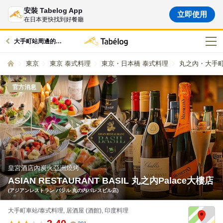
安裝 Tabelog App
立即使用
在日本更快找到好餐廳
大手町站周邊的美食
東京
東京 泰式料理
東京・日本橋 泰式料理
丸之內・大手町
官方消息
皇宮酒店內炭火亞洲燒烤
ASIAN RESTAURANT BASIL 丸之內Palace大樓店
(アジアンレストラン バジル 丸の内パレスビル店)
大手町車站/泰式料理, 居酒屋 (酒館), 印度料理