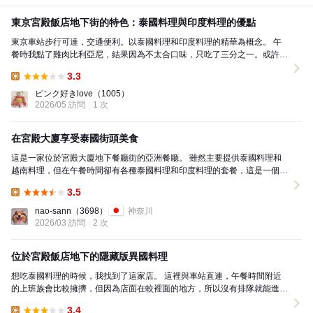
東京宮殿飯店地下街的特色：泰國料理與印度料理的優點
東京車站步行可達，交通便利。以泰國料理和印度料理的精華為概念。 午
餐時我點了雞肉比利亞尼，結果因為不太合口味，只吃了三分之一。或許該
選擇其他菜單會更好，大家看起來都吃得很開心。 料...
3.3
Lunch:
ピンク好きlove
（1005）
2026/05 訪問
1 次
在宮殿大廈享受泰國街頭美食
這是一家位於宮殿大廈地下餐廳街的亞洲餐廳。 雖然主要提供泰國料理和
越南料理，但在午餐時間卻有各種泰國料理和印度料理的套餐，這是一個奇
特的概念餐廳。 所有的員工都是外國人，讓人感受到...
3.5
Lunch:
nao-sann
（3698）
神奈川
2026/03 訪問
2 次
位於宮殿飯店地下的隱藏版異國料理
想吃泰國料理的時候，我找到了這家店。 這裡與車站直連，午餐時間附近
的上班族會比較擁擠，但因為店面在較裡面的地方，所以沒有排隊就能進
去。這裡可能是一個隱藏的好地方。 菜單非常多元化，...
3.4