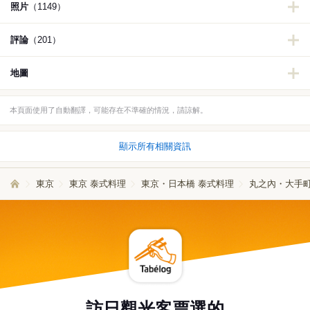
照片
（1149）
評論
（201）
地圖
本頁面使用了自動翻譯，可能存在不準確的情況，請諒解。
顯示所有相關資訊
東京
東京 泰式料理
東京・日本橋 泰式料理
丸之內・大手町
訪日觀光客票選的