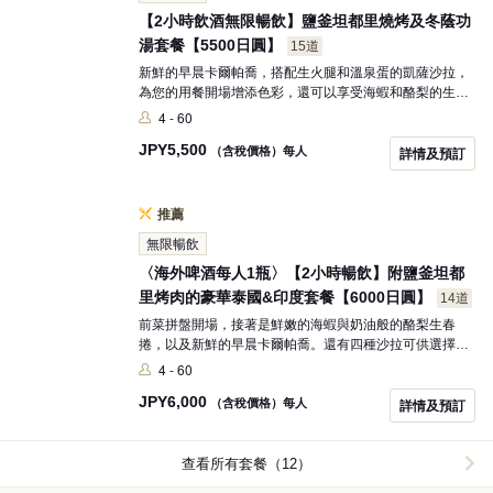
【2小時飲酒無限暢飲】鹽釜坦都里燒烤及冬蔭功
湯套餐【5500日圓】
15道
新鮮的早晨卡爾帕喬，搭配生火腿和溫泉蛋的凱薩沙拉，
為您的用餐開場增添色彩，還可以享受海蝦和酪梨的生春
捲以及蝦多士的異國風味。辛辣的冬蔭功湯之後，將會有
4 - 60
鹽釜烤製的肉盤，讓您盡情品味各式肉類料理。最後，請
JPY
5,500
享用奢華的蟹肉炒飯和每日更換的甜點。
（含稅價格）每人
詳情及預訂
推薦
無限暢飲
〈海外啤酒每人1瓶〉【2小時暢飲】附鹽釜坦都
里烤肉的豪華泰國&印度套餐【6000日圓】
14道
前菜拼盤開場，接著是鮮嫩的海蝦與奶油般的酪梨生春
捲，以及新鮮的早晨卡爾帕喬。還有四種沙拉可供選擇，
讓人心動不已。香辣酸爽的黑虎蝦冬陰功湯刺激味蕾。最
4 - 60
後，鹽釜烤製的肉盤也將登場。請享受這奢華的時光！
JPY
6,000
（含稅價格）每人
詳情及預訂
查看所有套餐（12）