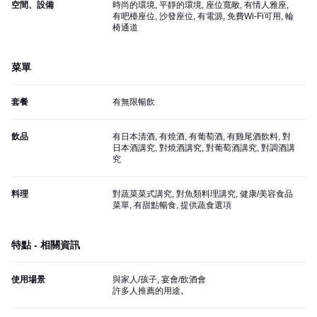
空間、設備
時尚的環境, 平靜的環境, 座位寬敞, 有情人雅座,
有吧檯座位, 沙發座位, 有電源, 免費Wi-Fi可用, 輪
椅通道
菜單
套餐
有無限暢飲
飲品
有日本清酒, 有燒酒, 有葡萄酒, 有雞尾酒飲料, 對
日本酒講究, 對燒酒講究, 對葡萄酒講究, 對調酒講
究
料理
對蔬菜菜式講究, 對魚類料理講究, 健康/美容食品
菜單, 有甜點暢食, 提供蔬食選項
特點 - 相關資訊
使用場景
與家人/孩子, 宴會/飲酒會
許多人推薦的用途。