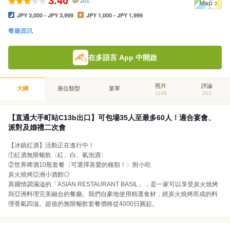
3.40
201
JPY 3,000 - JPY 3,999
JPY 1,000 - JPY 1,999
餐廳資訊
在多語言 App 中開啟
照片
評論
大綱
座位類型
菜單
1149
201
【直通大手町站C13b出口】可包場35人至最多60人！適合宴會、
派對及婚禮二次會
【冰鎮紅酒】活動正在進行中！
①紅酒無限暢飲〈紅、白、氣泡酒〉
②世界啤酒10瓶套餐〈可選擇喜愛的種類！〉附小吃
炭火燒烤亞洲小酒館◎
異國情調滿溢的「ASIAN RESTAURANT BASIL」，是一家可以享受炭火燒烤
與亞洲料理完美融合的餐廳。我們自豪地使用精選食材，經炭火燒烤而成的料
理香氣四溢。超值的無限暢飲套餐價格從4000日圓起。