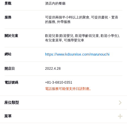
景觀
酒店內的餐廳
服務
可提供兩個半小時以上的聚會, 可提供慶祝・驚喜
的服務, 外帶服務
關於兒童
歡迎兒童(歡迎嬰兒, 歡迎學齡前兒童, 歡迎小學生),
有兒童菜單, 可攜帶嬰兒車
網站
https://www.kdsunrise.com/marunouchi
開店日
2022.4.28
電話號碼
+81-3-6810-0351
電話服務可能僅支持日語對應。
座位類型
菜單