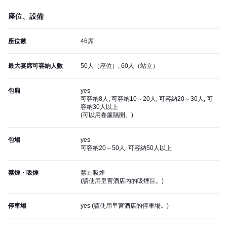
座位、設備
座位數
46席
最大宴席可容納人數
50人（座位）, 60人（站立）
包廂
yes
可容納8人, 可容納10～20人, 可容納20～30人, 可
容納30人以上
(
可以用卷簾隔開。
)
包場
yes
可容納20～50人, 可容納50人以上
禁煙・吸煙
禁止吸煙
(
請使用皇宮酒店內的吸煙區。
)
停車場
yes (
請使用皇宮酒店的停車場。
)