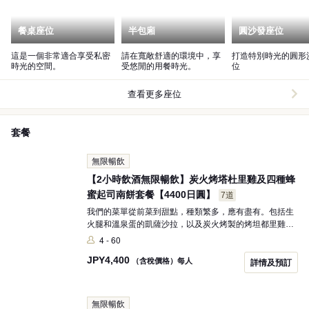
餐桌座位
半包廂
圓沙發座位
這是一個非常適合享受私密
請在寬敞舒適的環境中，享
打造特別時光的圓形
時光的空間。
受悠閒的用餐時光。
位
查看更多座位
套餐
無限暢飲
【2小時飲酒無限暢飲】炭火烤塔杜里雞及四種蜂
蜜起司南餅套餐【4400日圓】
7道
我們的菜單從前菜到甜點，種類繁多，應有盡有。包括生
火腿和溫泉蛋的凱薩沙拉，以及炭火烤製的烤坦都里雞
等，都是廚師的拿手好菜。特別受歡迎的咖哩和蜂蜜起司
4 - 60
南餅更是美味無比。此外，您還可以享用新鮮的卡爾帕喬
JPY
4,400
和季節性甜點。我們衷心期待您的光臨！
（含稅價格）每人
詳情及預訂
無限暢飲