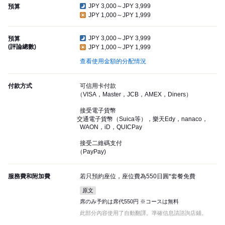
JPY 3,000～JPY 3,999
預算
JPY 1,000～JPY 1,999
JPY 3,000～JPY 3,999
預算
(評論總數)
JPY 1,000～JPY 1,999
查看使用金額的分配情況
付款方式
可信用卡付款
（VISA，Master，JCB，AMEX，Diners）
接受電子貨幣
交通電子貨幣（Suica等），樂天Edy，nanaco，
WAON，iD，QUICPay
接受二維碼支付
（PayPay)
服務費和附加費
若只預約座位，座位費為550日圓*套餐免費
原文
席のみ予約は席代550円 ※コースは無料
此部分內容使用了自動翻譯。準確信息請諮詢店鋪。