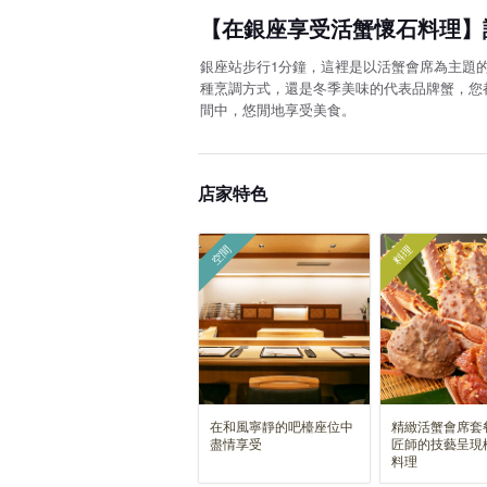
【在銀座享受活蟹懷石料理】
銀座站步行1分鐘，這裡是以活蟹會席為主題
種烹調方式，還是冬季美味的代表品牌蟹，您
間中，悠閒地享受美食。
店家特色
空間
料理
在和風寧靜的吧檯座位中
精緻活蟹會席套
盡情享受
匠師的技藝呈現
料理