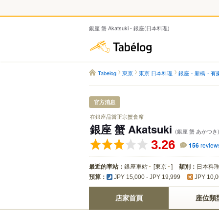
銀座 蟹 Akatsuki - 銀座(日本料理)
Tabelog
Tabelog
東京
東京 日本料理
銀座・新橋・有
官方消息
在銀座品嘗正宗蟹會席
銀座 蟹 Akatsuki
(銀座 蟹 あかつき
3.26
156
review
最近的車站：
銀座車站
[
東京
]
類別：
日本料
預算：
JPY 15,000 - JPY 19,999
JPY 10,0
店家首頁
座位類