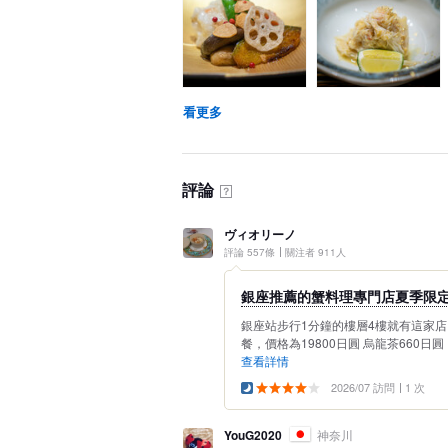
看更多
評論
？
ヴィオリーノ
評論 557條
關注者 911人
銀座推薦的蟹料理專門店夏季限
銀座站步行1分鐘的樓層4樓就有這家店
餐，價格為19800日圓 烏龍茶660日
查看詳情
2026/07 訪問
1 次
YouG2020
神奈川