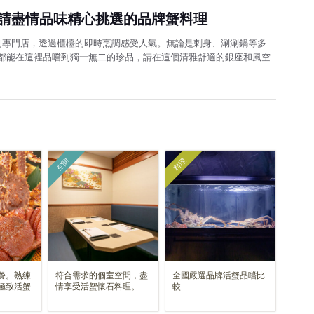
請盡情品味精心挑選的品牌蟹料理
的專門店，透過櫃檯的即時烹調感受人氣。無論是刺身、涮涮鍋等多
都能在這裡品嚐到獨一無二的珍品，請在這個清雅舒適的銀座和風空
空間
料理
餐。熟練
符合需求的個室空間，盡
全國嚴選品牌活蟹品嚐比
極致活蟹
情享受活蟹懷石料理。
較