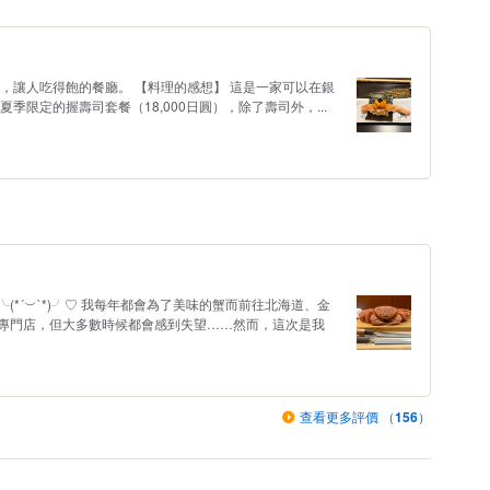
，讓人吃得飽的餐廳。 【料理的感想】 這是一家可以在銀
季限定的握壽司套餐（18,000日圓），除了壽司外，...
*´︶`*)╯♡ 我每年都會為了美味的蟹而前往北海道、金
專門店，但大多數時候都會感到失望……然而，這次是我
查看更多評價 （
156
）