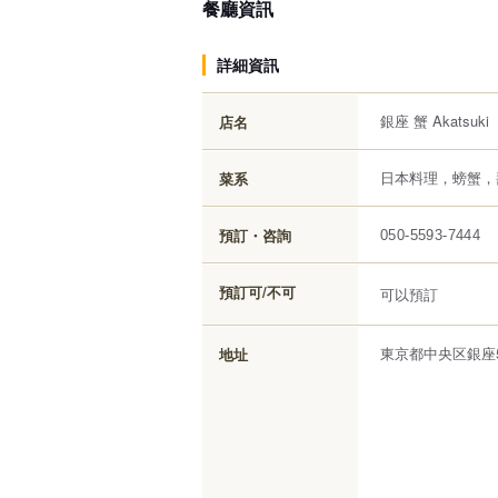
餐廳資訊
詳細資訊
銀座 蟹 Akatsuki
店名
日本料理，螃蟹，
菜系
預訂・咨詢
050-5593-7444
預訂可/不可
可以預訂
東京都中央区銀座5-
地址