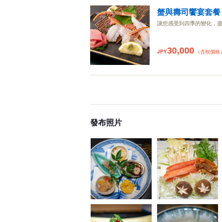
蟹與壽司饗宴套餐
讓您感受到四季的變化，
30,000
JPY
（含稅價格
發布照片