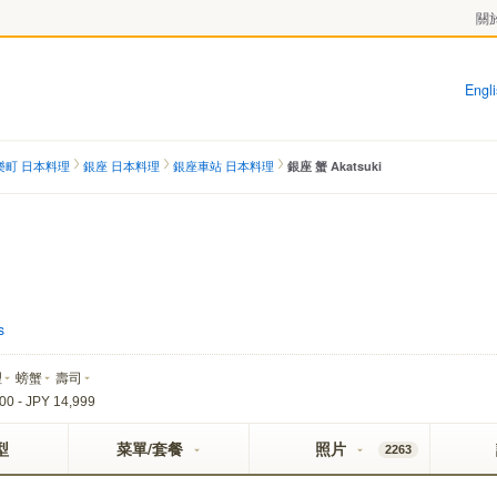
關於
Engl
樂町 日本料理
銀座 日本料理
銀座車站 日本料理
銀座 蟹 Akatsuki
)
s
理
螃蟹
壽司
00 - JPY 14,999
型
菜單/套餐
照片
2263