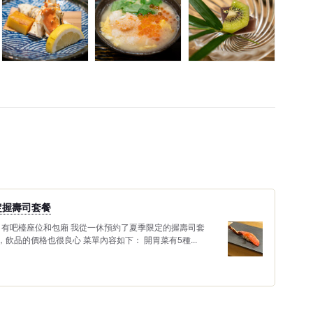
定握壽司套餐
 有吧檯座位和包廂 我從一休預約了夏季限定的握壽司套
圓，飲品的價格也很良心 菜單內容如下： 開胃菜有5種...