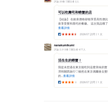
評論 20條
關注者 2人
可以吃壽司和螃蟹的店
【結論】 在銀座價格卻能享受高性價比
座享受蟹和壽司的餐廳。 這次我品嚐了夏
查看詳情
2026/07 訪問
1 次
nanakumikumi
評論 2,013條
關注者 677人
活生生的螃蟹！
我從未想過在東京能吃到這麼美味的蟹╰(
澤和關西旅行♡雖然在東京偶爾會去蟹
的...
查看詳情
2026/07 訪問
1 次