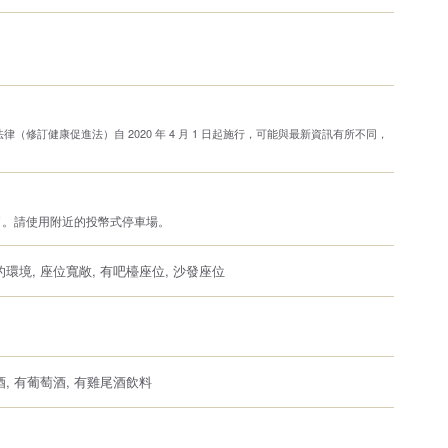
（修訂健康促進法）自 2020 年 4 月 1 日起施行，可能與最新資訊有所不同，
。
了。請使用附近的投幣式停車場。
的環境, 座位寬敞, 有吧檯座位, 沙發座位
酒, 有葡萄酒, 有雞尾酒飲料