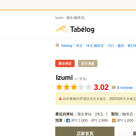
Izumi - 蒲生(咖啡店)
Tabelog
Tabelog
埼玉
埼玉 咖啡店
川口・越谷・春日
展出待定
官方消息
Izumi
(いずみ)
3.02
5
reviews
由於餐廳的營運狀況尚未確定，關閉期限尚未確
最近的車站：
蒲生車站
[
埼玉
]
類別：
咖啡店
預算：
JPY 2,000 - JPY 2,999
JPY 1,000 -
店家首頁