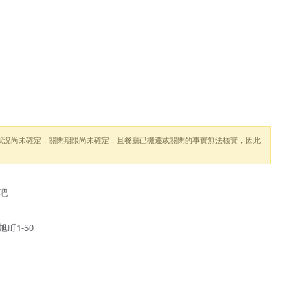
狀況尚未確定，關閉期限尚未確定，且餐廳已搬遷或關閉的事實無法核實，因此
。
吧
町1-50