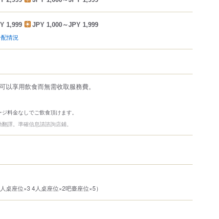
Y 1,999
JPY 1,000～JPY 1,999
分配情況
您可以享用飲食而無需收取服務費。
ージ料金なしでご飲食頂けます。
動翻譯。準確信息請諮詢店鋪。
2人桌座位×3 4人桌座位×2吧臺座位×5）