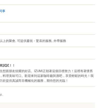
同事
。
以上的聚會, 可提供慶祝・驚喜的服務, 外帶服務
來試試！！
住想跟朋友炫耀的好店。IZUMI正朝著這個目標努力！這裡有著懷舊
，料理美味可口。歡迎來到這家咖啡廳與酒吧，享受輕鬆的時光！我
力於提供真誠而非機械化的服務，期待您的光臨！
解。