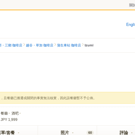
關於
Engl
部・三鄉 咖啡店
越谷・草加 咖啡店
蒲生車站 咖啡店
Izumi
定，且餐廳已搬遷或關閉的事實無法核實，因此該餐廳暫不予公佈。
餐廳
酒吧
 JPY 1,999
菜單/套餐
照片
評論
60