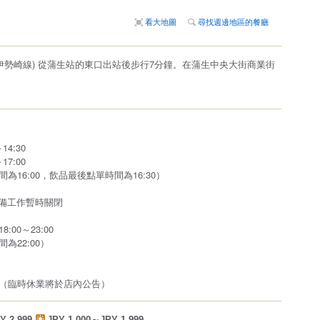
看大地圖
尋找週邊地區的餐廳
舊伊勢崎線) 從蒲生站的東口出站後步行7分鐘。在蒲生中央大街商業街
14:30
17:00
為16:00，飲品最後點單時間為16:30）
0因準備工作暫時關閉
00～23:00
為22:00）
（臨時休業將於店內公告）
Y 2,999
JPY 1,000～JPY 1,999