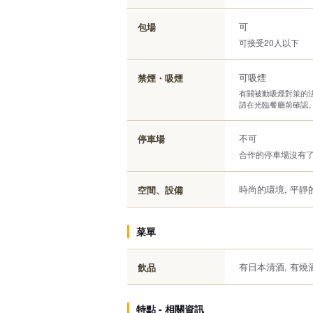
可
包場
可接受20人以下
可吸煙
禁煙・吸煙
有關被動吸煙對策的法律
請在光臨餐廳前確認
不可
停車場
合作的停車場沒有
時尚的環境, 平靜
空間、設備
菜單
有日本清酒, 有燒
飲品
特點 - 相關資訊