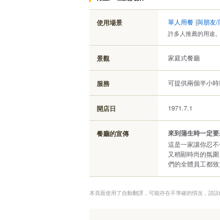
單人用餐
|
與朋友/
使用場景
許多人推薦的用途
家庭式餐廳
景觀
可提供兩個半小時
服務
1971.7.1
開店日
來到蒲生時一定要
餐廳的宣傳
這是一家讓你忍不
又稍顯時尚的氛圍
們的全體員工都致
本頁面使用了自動翻譯，可能存在不準確的情況，請諒