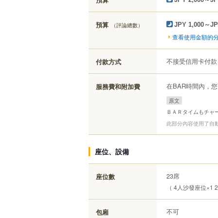
預算
（評論總數）
JPY 1,000～JP
查看使用金額的
不接受信用卡付款
付款方式
在BAR時間內，
服務費和附加費
原文
ＢＡＲタイムもチャ
此部分內容使用了自
座位、設備
23席
座位數
（ 4人沙發座位×1 
不可
包廂