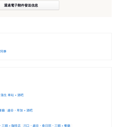
通過電子郵件發送信息
/同事
蒲生 車站 × 酒吧
餐廳
越谷・草加 × 酒吧
三鄉 × 咖啡店
川口・越谷・春日部・三鄉 × 餐廳