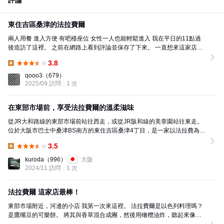
評論
東住吉區桑津的法拉費爾
兩人用餐 進入方便 有吧檯座位 女性一人也能輕鬆進入 我在平日的11點過
後造訪了這裡。 之前在網路上看到評論並保存了下來。 一直想來這家店，
但實際上有點困難。 因為每週只營業2到3...
3.8
Lunch:
qooo3
（679）
2025/09 訪問
1 次
在東部市場前，享受法拉費爾的溫柔滋味
從JR大和路線的東部市場前站往西走，或從JR阪和線的美章園站往東走。
位於大阪市巴士中桑津BS南方的東住吉區桑津4丁目，是一家以法拉費為主
題的餐廳，就在桑津東公園對面。我是在11點開...
3.5
Lunch:
kuroda
（996）
大阪
2024/11 訪問
1 次
法拉費爾 這家店最棒！
東部市場附近，河邊的小店 我第一次來這裡。 法拉費爾是以色列料理嗎？
是鷹嘴豆的可樂餅。 將其與香草混合成團，然後用橄欖油炸，聽起來像是