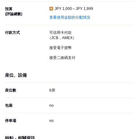
JPY 1,000～JPY 1,999
預算
(評論總數)
查看使用金額的分配情況
付款方式
可信用卡付款
（JCB，AMEX）
接受電子貨幣
接受二維碼支付
座位、設備
座位數
6席
包廂
no
停車場
no
特點 - 相關資訊