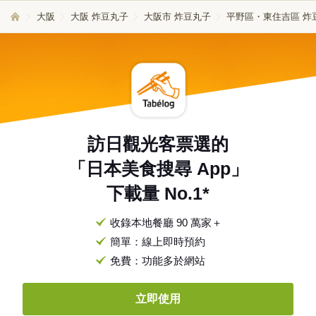
大阪
大阪 炸豆丸子
大阪市 炸豆丸子
平野區・東住吉區 炸
訪日觀光客票選的
「日本美食搜尋 App」
下載量 No.1*
收錄本地餐廳 90 萬家＋
簡單：線上即時預約
免費：功能多於網站
立即使用