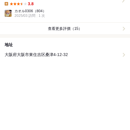
很簡單的料理。 但這麼酥脆又美味的味道真是讓...
3.8
Lunch:
カオル0306
（804）
2025/03 訪問
1 次
查看更多評價（15）
地址
大阪府大阪市東住吉区桑津4-12-32