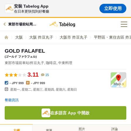
安裝 Tabelog App
立即使用
在日本更快找到好餐廳
東部市場前站周邊的美食
大阪
大阪 炸豆丸子
大阪市 炸豆丸子
平野區・東住吉區 炸
GOLD FALAFEL
(ゴールド ファラフェル)
東部市場前車站/炸豆丸子, 咖啡店, 中東料理
3.11
15
- JPY 999
- JPY 999
星期一, 星期二, 星期三, 星期四, 星期六, 星期日
餐廳資訊
在多語言 App 中開啟
照片
評論
大綱
菜單