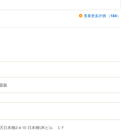
查看更多評價 （
184
）
蓋飯
日本橋2-4-10 日本橋UKビル １Ｆ