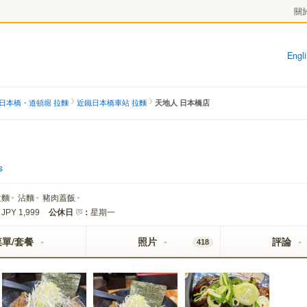
關於
Engl
日本橋・道頓堀 拉麵
近鐵日本橋車站 拉麵
天地人 日本橋店
s
拉麵
沾麵
豬肉蓋飯
公休日
：
星期一
 JPY 1,999
菜單/套餐
照片
評論
418