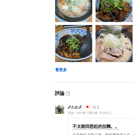
看更多
評論
？
〆たか〆
埼玉
評論 1,497條
關注者 16,357人
不太能回想起的拉麵。。
這天我在大阪工作。因為要提前入住，