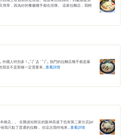
又簡單，因為好的餐廳幾乎都在排隊。 這家拉麵店，我輕
｡ 外國人特別多！｡ﾟ(ﾟ´Д｀ﾟ)ﾟ｡ 熱門的拉麵店幾乎都是爆
雖然我並不是那種一定需要來...
查看詳情
本橋店」。 在難波站附近的阪神高速下也有第二家分店[al:
那時候我只點了普通的拉麵， 但這次我特地來...
查看詳情