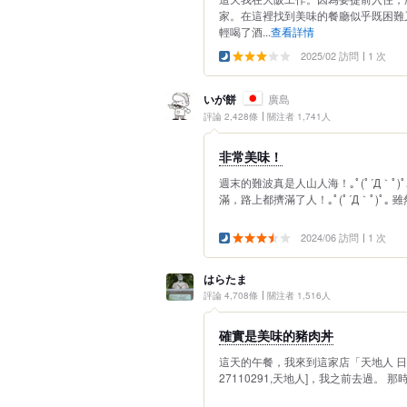
家。在這裡找到美味的餐廳似乎既困難
輕喝了酒...
查看詳情
2025/02 訪問
1 次
いが餅
廣島
評論 2,428條
關注者 1,741人
非常美味！
週末的難波真是人山人海！｡ﾟ(ﾟ´Д｀ﾟ)ﾟ
滿，路上都擠滿了人！｡ﾟ(ﾟ´Д｀ﾟ)ﾟ｡ 
2024/06 訪問
1 次
はらたま
評論 4,708條
關注者 1,516人
確實是美味的豬肉丼
這天的午餐，我來到這家店「天地人 日
27110291,天地人]，我之前去過。 