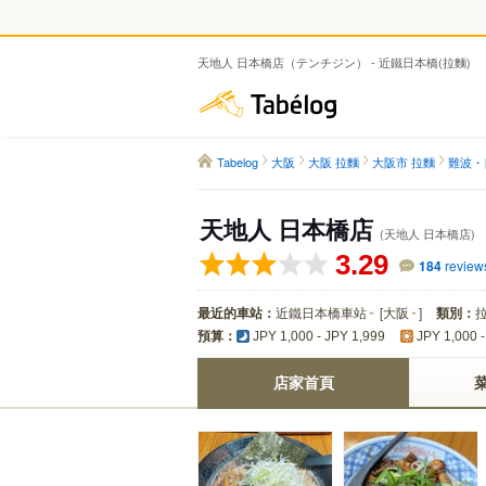
天地人 日本橋店（テンチジン） - 近鐵日本橋(拉麵)
Tabelog
Tabelog
大阪
大阪 拉麵
大阪市 拉麵
難波・
天地人 日本橋店
(天地人 日本橋店)
3.29
184
review
最近的車站：
近鐵日本橋車站
[
大阪
]
類別：
預算：
JPY 1,000 - JPY 1,999
JPY 1,000 -
店家首頁