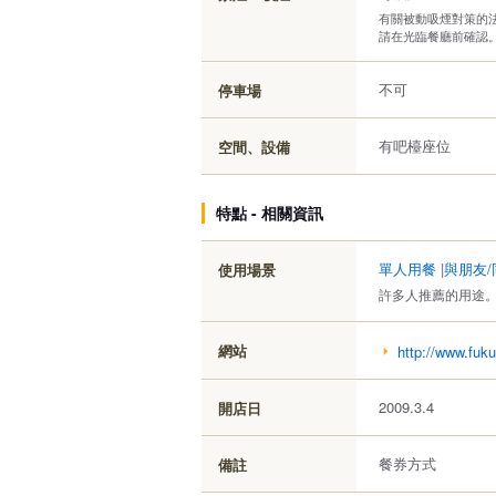
有關被動吸煙對策的法律
請在光臨餐廳前確認
不可
停車場
有吧檯座位
空間、設備
特點 - 相關資訊
單人用餐
|
與朋友/
使用場景
許多人推薦的用途
網站
http://www.fuku
2009.3.4
開店日
餐券方式
備註