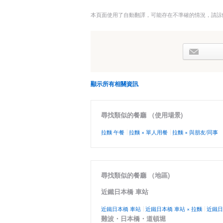
本頁面使用了自動翻譯，可能存在不準確的情況，請諒
顯示所有相關資訊
尋找類似的餐廳 （使用場景)
拉麵 午餐
拉麵 × 單人用餐
拉麵 × 與朋友/同事
尋找類似的餐廳 （地區)
近鐵日本橋 車站
近鐵日本橋 車站
近鐵日本橋 車站 × 拉麵
近鐵日
難波・日本橋・道頓堀