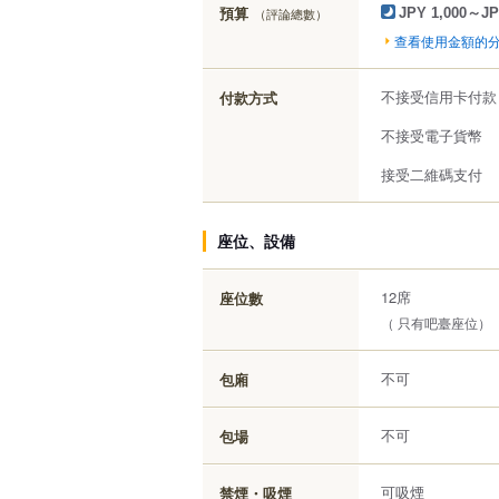
預算
（評論總數）
JPY 1,000～JP
查看使用金額的
不接受信用卡付款
付款方式
不接受電子貨幣
接受二維碼支付
座位、設備
12席
座位數
（ 只有吧臺座位）
不可
包廂
不可
包場
可吸煙
禁煙・吸煙