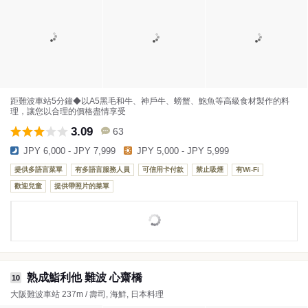
距難波車站5分鐘◆以A5黑毛和牛、神戶牛、螃蟹、鮑魚等高級食材製作的料
理，讓您以合理的價格盡情享受
3.09
63
JPY 6,000 - JPY 7,999
JPY 5,000 - JPY 5,999
提供多語言菜單
有多語言服務人員
可信用卡付款
禁止吸煙
有Wi-Fi
歡迎兒童
提供帶照片的菜單
熟成鮨利他 難波 心齋橋
10
大阪難波車站 237m / 壽司, 海鮮, 日本料理