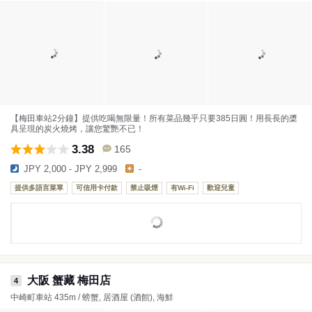
【梅田車站2分鐘】提供吃喝無限量！所有菜品幾乎只要385日圓！用長長的槳
具呈現的炭火燒烤，讓您驚艷不已！
3.38
165
JPY 2,000 - JPY 2,999
-
提供多語言菜單
可信用卡付款
禁止吸煙
有Wi-Fi
歡迎兒童
大阪 蟹藏 梅田店
4
中崎町車站 435m / 螃蟹, 居酒屋 (酒館), 海鮮