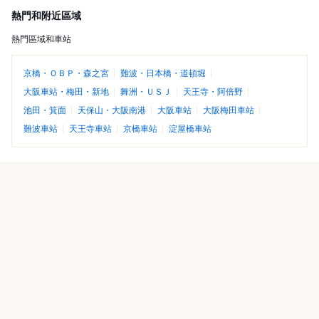
熱門和附近區域
熱門區域和車站
京橋・ＯＢＰ・森之宮
難波・日本橋・道頓堀
大阪車站・梅田・新地
舞洲・ＵＳＪ
天王寺・阿倍野
池田・箕面
天保山・大阪南港
大阪車站
大阪梅田車站
難波車站
天王寺車站
京橋車站
淀屋橋車站