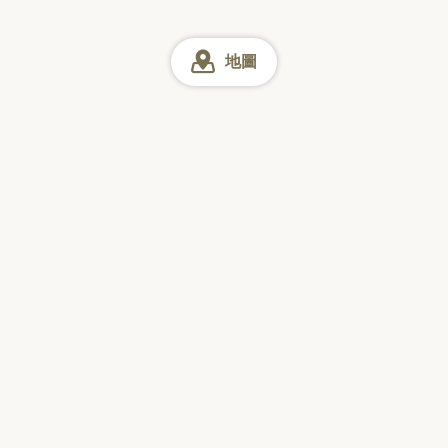
地圖
大阪
大阪 海鮮
網上預訂
星期日
星期一
星期二
星期三
星期四
星期五
星期六
訪日觀光客票選的
「日本美食搜尋 App」
下載量 No.1*
收錄本地餐廳 90 萬家＋