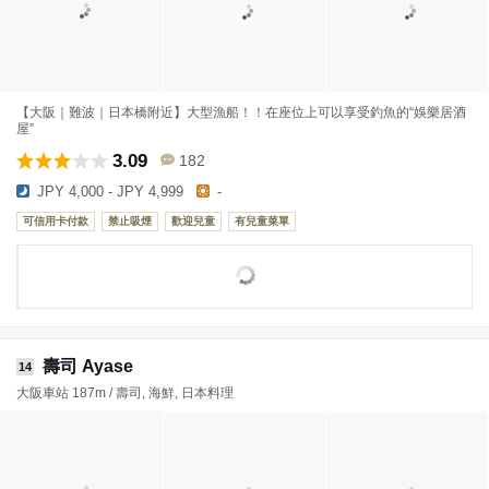
【大阪｜難波｜日本橋附近】大型漁船！！在座位上可以享受釣魚的“娛樂居酒
屋”
3.09
182
JPY 4,000 - JPY 4,999
-
可信用卡付款
禁止吸煙
歡迎兒童
有兒童菜單
壽司 Ayase
14
大阪車站 187m / 壽司, 海鮮, 日本料理