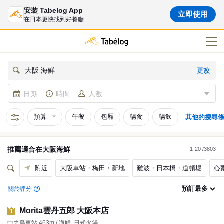
安裝 Tabelog App
立即使用
在日本更快找到好餐廳
更改
大阪 海鮮
日期
時間
人數
預算
午餐
包厢
暢食
暢飲
其他的搜尋
推薦適合在
大阪
海鮮
1-20 /3803
附近
大阪車站・梅田・新地
難波・日本橋・道頓堀
心
預訂最多
關於評分
Morita雲丹五郎 大阪本店
1
中之島車站 463m / 海鮮, 日式火鍋