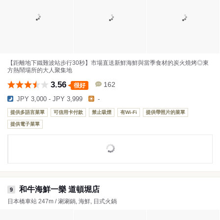
【距離地下鐵難波站步行30秒】市場直送新鮮海鮮與當季食材的炭火燒烤◎東
方熱鬧場所的大人聚集地
3.56
162
很好
JPY 3,000 - JPY 3,999
-
提供多語言菜單
可信用卡付款
禁止吸煙
有Wi-Fi
提供帶照片的菜單
提供電子菜單
和牛海鮮一樂 道頓堀店
9
日本橋車站 247m / 涮涮鍋, 海鮮, 日式火鍋