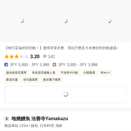
【無可妥協的吃到飽！】盡情享受本蟹、塔拉巴蟹及大本蟹的吃到飽盛宴♪
3.20
142
JPY 5,000 - JPY 5,999
JPY 3,000 - JPY 3,999
提供多語言菜單
有多語言服務人員
可信用卡付款
分區吸煙
有Wi-Fi
歡迎兒童
有兒童菜單
提供電子菜單
地燒鰻魚 法善寺Yamakazu
5
難波車站 225m / 鰻魚, 日本料理, 海鮮