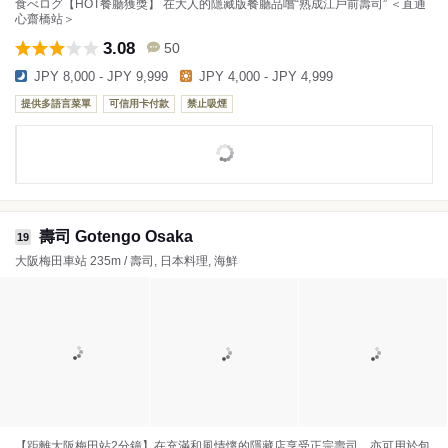
食べログ【HOT餐廳獲獎】 在大人的隱藏版餐廳品嚐“熟成江戶前壽司” ＜直通
心齋橋站＞
3.08
50
JPY 8,000 - JPY 9,999
JPY 4,000 - JPY 4,999
提供多語言菜單
可信用卡付款
禁止吸煙
壽司 Gotengo Osaka
19
大阪梅田車站 235m / 壽司, 日本料理, 海鮮
【距離大阪梅田站2分鐘】在充滿和風情懷的隱藏店享受正宗壽司。亦可用於包