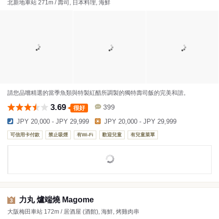
北新地車站 271m / 壽司, 日本料理, 海鮮
請您品嚐精選的當季魚類與特製紅醋所調製的獨特壽司飯的完美和諧。
3.69
399
很好
JPY 20,000 - JPY 29,999
JPY 20,000 - JPY 29,999
可信用卡付款
禁止吸煙
有Wi-Fi
歡迎兒童
有兒童菜單
力丸 爐端燒 Magome
3
大阪梅田車站 172m / 居酒屋 (酒館), 海鮮, 烤雞肉串