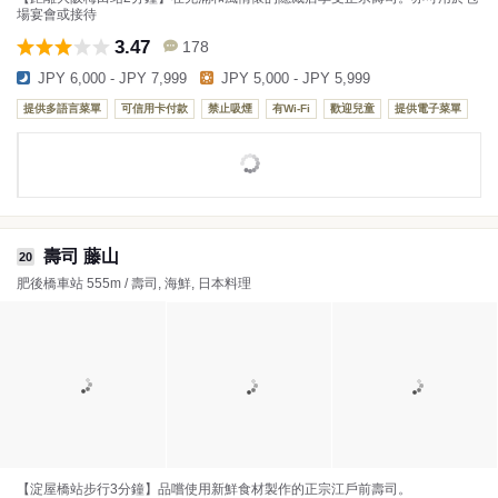
場宴會或接待
3.47
178
JPY 6,000 - JPY 7,999
JPY 5,000 - JPY 5,999
提供多語言菜單
可信用卡付款
禁止吸煙
有Wi-Fi
歡迎兒童
提供電子菜單
壽司 藤山
20
肥後橋車站 555m / 壽司, 海鮮, 日本料理
【淀屋橋站步行3分鐘】品嚐使用新鮮食材製作的正宗江戶前壽司。