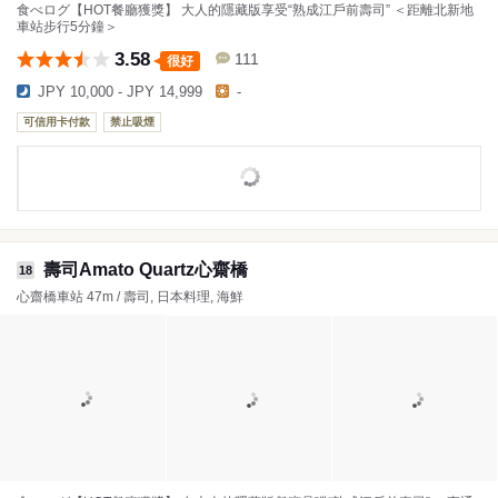
食べログ【HOT餐廳獲獎】 大人的隱藏版享受“熟成江戶前壽司” ＜距離北新地
車站步行5分鐘＞
3.58
111
很好
JPY 10,000 - JPY 14,999
-
可信用卡付款
禁止吸煙
壽司Amato Quartz心齋橋
18
心齋橋車站 47m / 壽司, 日本料理, 海鮮