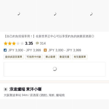
【自己釣魚現場享用！】在新世界正中心可以享受釣魚的娛樂居酒屋◎
3.35
314
JPY 3,000 - JPY 3,999
JPY 3,000 - JPY 3,999
提供多語言菜單
可信用卡付款
禁止吸煙
歡迎兒童
有兒童菜單
浪速爐端 東洋小噺
8
大阪難波車站 94m / 居酒屋 (酒館), 海鮮, 爐端燒