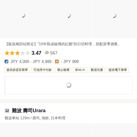
【阪急梅田站附近】"10年熟成秘傳的紅醋"的日切料理，搭配當季酒肴。
3.47
567
JPY 4,000 - JPY 4,999
- JPY 999
提供多語言菜單
可信用卡付款
禁止吸煙
有Wi-Fi
歡迎兒童
提供電子菜單
難波 壽司Urara
12
難波車站 129m / 壽司, 海鮮, 日本料理