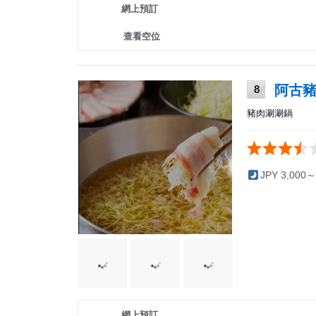
網上預訂
查看空位
阿古豬
8
豬肉涮涮鍋
JPY 3,000～
網上預訂