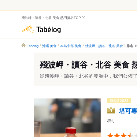
殘波岬・讀谷・北谷 美食 熱門排名TOP 20
Tabelog
Tabelog
沖繩 美食
本島中部 美食
殘波岬・讀谷・北谷 美食
排名 T
殘波岬・讀谷・北谷 美食 熱
從殘波岬・讀谷・北谷的餐廳中，我們公佈了TOP 2
塔可專
1
塔可