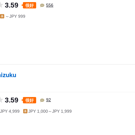
3.59
很好
556
～JPY 999
hizuku
3.59
很好
92
JPY 4,999
JPY 1,000～JPY 1,999