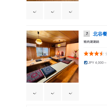
北谷餐廳
7
豬肉涮涮鍋
JPY 4,000～