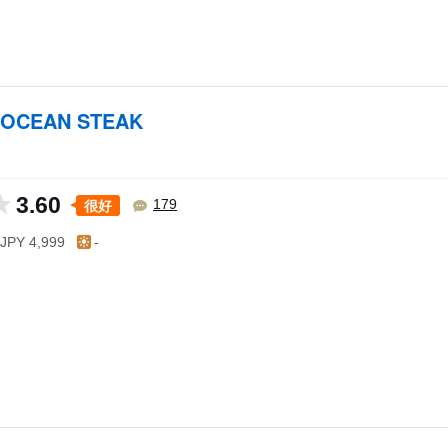
 OCEAN STEAK
3.60
很好
179
JPY 4,999
-