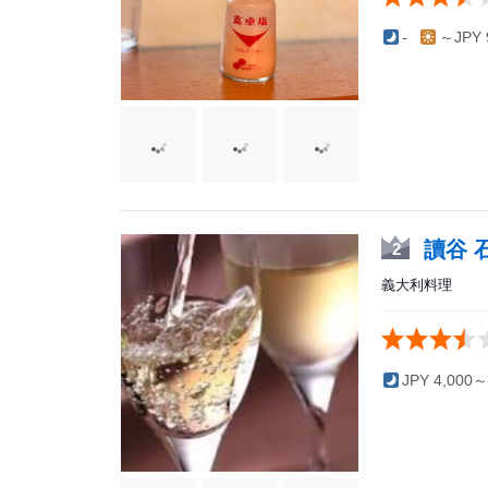
-
～JPY 
讀谷 
2
義大利料理
JPY 4,000～