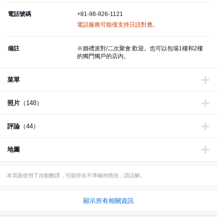
電話號碼
+81-98-926-1121
電話服務可能僅支持日語對應。
備註
※婚禮派對/二次聚會:歡迎。也可以包場1樓和2樓
的獨門獨戶的店內。
菜單
照片
（148）
評論
（44）
地圖
本頁面使用了自動翻譯，可能存在不準確的情況，請諒解。
顯示所有相關資訊