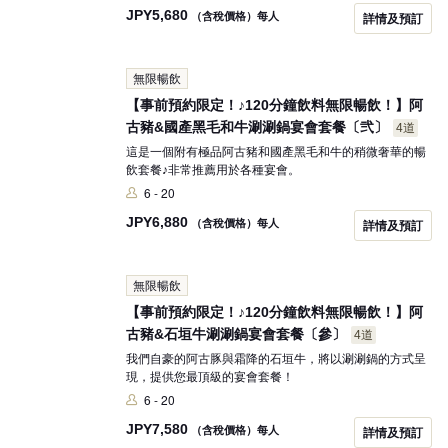
JPY
5,680
（含稅價格）每人
詳情及預訂
無限暢飲
【事前預約限定！♪120分鐘飲料無限暢飲！】阿
古豬&國產黑毛和牛涮涮鍋宴會套餐〔弐〕
4道
這是一個附有極品阿古豬和國產黑毛和牛的稍微奢華的暢
飲套餐♪非常推薦用於各種宴會。
6 - 20
JPY
6,880
（含稅價格）每人
詳情及預訂
無限暢飲
【事前預約限定！♪120分鐘飲料無限暢飲！】阿
古豬&石垣牛涮涮鍋宴會套餐〔參〕
4道
我們自豪的阿古豚與霜降的石垣牛，將以涮涮鍋的方式呈
現，提供您最頂級的宴會套餐！
6 - 20
JPY
7,580
（含稅價格）每人
詳情及預訂