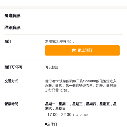
餐廳資訊
詳細資訊
預訂
無需電話,即時預訂。
網上預訂
預訂可/不可
可以預訂
交通方式
從沿著58號線的釣魚工具Sealand的信號燈進入
永旺北穀店，第一個信號燈右角。距離北穀球場
步行只需3分鐘。
營業時間
星期一，星期二，星期三，星期四，星期五，星
期六，星期日
17:00 - 22:30
L.O. 22:00
■店休日