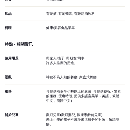
飲品
有燒酒, 有葡萄酒, 有雞尾酒飲料
料理
健康/美容食品菜單
特點 - 相關資訊
使用場景
與家人/孩子, 與朋友/同事
許多人推薦的用途。
景觀
神秘不為人知的餐廳, 家庭式餐廳
服務
可提供兩個半小時以上的聚會, 可提供慶祝・驚喜
的服務, 優惠時段, 提供多語言菜單（英語，繁體
中文，簡體中文）
關於兒童
歡迎兒童(歡迎嬰兒, 歡迎學齡前兒童)
未上小學的孩子不屬於來店積分的對象，敬請諒
解。