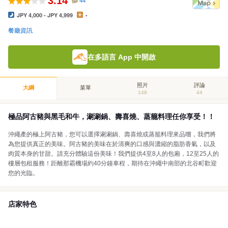
3.14
44
JPY 4,000 - JPY 4,999
-
餐廳資訊
在多語言 App 中開啟
照片
評論
大綱
菜單
148
44
極品阿古豬與黑毛和牛，涮涮鍋、壽喜燒、蒸籠料理任你享受！！
沖繩產的極上阿古豬，您可以選擇涮涮鍋、壽喜燒或蒸籠料理來品嚐，我們將
為您提供真正的美味。阿古豬的美味在於清爽的口感與濃縮的脂肪香氣，以及
肉質本身的甘甜。請充分體驗這份美味！我們提供4至8人的包廂，12至25人的
樓層包租服務！距離那霸機場約40分鐘車程，期待在沖繩中南部的北谷町歡迎
您的光臨。
店家特色