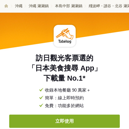
沖繩
沖繩 涮涮鍋
本島中部 涮涮鍋
殘波岬・讀谷・北谷 涮
訪日觀光客票選的
「日本美食搜尋 App」
下載量 No.1*
收錄本地餐廳 90 萬家＋
簡單：線上即時預約
免費：功能多於網站
立即使用