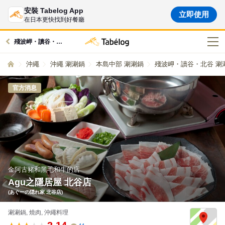
安裝 Tabelog App
立即使用
在日本更快找到好餐廳
殘波岬・讀谷・北谷周邊的美食
沖繩
沖繩 涮涮鍋
本島中部 涮涮鍋
殘波岬・讀谷・北谷 涮
官方消息
金阿古豬和黑毛和牛的店
Agu之隱居屋 北谷店
(あぐーの隠れ家 北谷店)
涮涮鍋, 燒肉, 沖繩料理