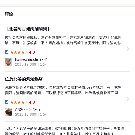
評論
【北谷阿古豬肉涮涮鍋】
位於美國村的隱藏店。這裡有蒸籠料理、壽喜燒和涮涮鍋，我選擇了涮涮
鍋。石垣牛油脂較多，不太適合涮鍋，或許宮崎牛會更美味。阿古豬丸也相
當不錯。
4.0
Dinner:
haniwa meshi
（84）
2025/12 訪問
1 次
位於北谷的涮涮鍋店
沖繩本島著名的觀光地點， 位於北谷的美國村稍微步行的地方，有一家專
賣阿古豬涮涮鍋的餐廳。 可以根據需求選擇單點、吃到飽或套餐等不同的
訂購方式。 阿古豬的拼盤包含了豬肩肉、五花肉和瘦...
4.0
Dinner:
AN20020
（36）
2022/12 訪問
1 次
我點了人氣第一的涮涮鍋套餐。特別讓我印象深刻的是阿古豬餃子，放進嘴
裡的瞬間，豬肉的甜味瞬間散開，真的非常美味。 除了五花肉和瘦肉，還