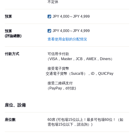
不定休
預算
JPY 4,000～JPY 4,999
JPY 4,000～JPY 4,999
預算
(評論總數)
查看使用金額的分配情況
付款方式
可信用卡付款
（VISA，Master，JCB，AMEX，Diners）
接受電子貨幣
交通電子貨幣（Suica等），iD，QUICPay
接受二維碼支付
（PayPay，d付款)
座位、設備
座位數
60席 (可包場15位以上！最多可包場60位！（如
需包場15位以下，請洽詢）)