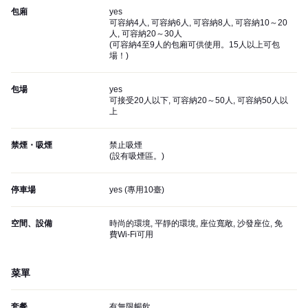
包廂
yes
可容納4人, 可容納6人, 可容納8人, 可容納10～20
人, 可容納20～30人
(
可容納4至9人的包廂可供使用。15人以上可包
場！
)
包場
yes
可接受20人以下, 可容納20～50人, 可容納50人以
上
禁煙・吸煙
禁止吸煙
(
設有吸煙區。
)
停車場
yes (
專用10臺
)
空間、設備
時尚的環境, 平靜的環境, 座位寬敞, 沙發座位, 免
費Wi-Fi可用
菜單
套餐
有無限暢飲