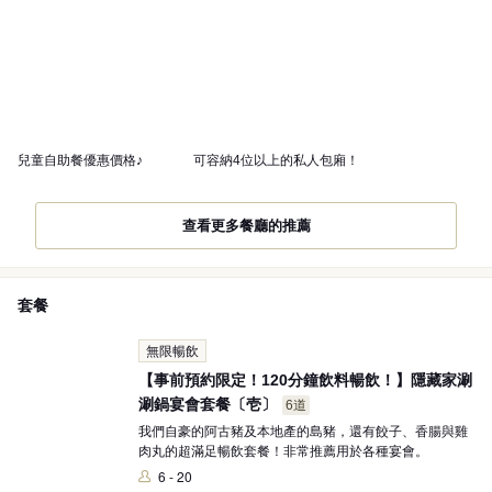
兒童自助餐優惠價格♪
可容納4位以上的私人包廂！
查看更多餐廳的推薦
套餐
無限暢飲
【事前預約限定！120分鐘飲料暢飲！】隱藏家涮
涮鍋宴會套餐〔壱〕
6道
我們自豪的阿古豬及本地產的島豬，還有餃子、香腸與雞
肉丸的超滿足暢飲套餐！非常推薦用於各種宴會。
6 - 20