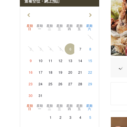
查看空位・網上預訂
須坂市
小諸市
伊那市
星期
星期
星期
星期
星期
星期
星期
駒根市
日
一
二
三
四
五
六
中野市
1
大町市
2
3
4
5
6
7
8
飯山市
茅野市
9
10
11
12
13
14
15
鹽尻市
16
17
18
19
20
21
22
佐久市
千曲市
23
24
25
26
27
28
29
東御市
30
31
安曇野市
星期
星期
星期
星期
星期
星期
星期
日
一
二
三
四
五
六
1
2
3
4
5