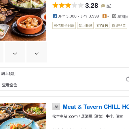
3.28
57
星期日
JPY 3,000 - JPY 3,999
-
可信用卡付款
禁止吸煙
有Wi-Fi
歡迎兒童
網上預訂
查看空位
Meat & Tavern CHILL 
6
松本車站 229m / 居酒屋 (酒館), 牛排, 便當