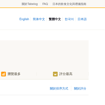
關於Tabelog
FAQ
日本的飲食文化與禮儀指南
English
简体中文
繁體中文
한국어
日本語
下水內郡榮村
瀏覽最多
評分最高
村
村
關於排序方式
關於評分
村
村
村