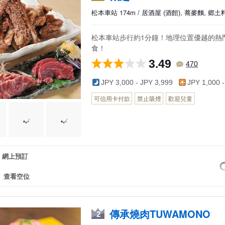
北佐久郡輕井澤町
下伊那郡根羽村
北安曇郡池田
松本車站 174m / 居酒屋 (酒館), 蕎麥麵, 郷土
北佐久郡御代田町
下伊那郡下条村
北安曇郡松川
北佐久郡立科町
下伊那郡賣木村
北安曇郡白馬
松本車站步行約1分鐘！地理位置優越的熱
食！
小縣郡青木村
下伊那郡天龍村
北安曇郡小谷
3.49
小縣郡長和町
下伊那郡泰阜村
埴科郡坂城町
470
諏訪郡下諏訪町
下伊那郡喬木村
上高井郡小布
JPY 3,000 - JPY 3,999
JPY 1,000 -
諏訪郡富士見町
下伊那郡豐丘村
上高井郡高山
可信用卡付款
禁止吸煙
歡迎兒童
諏訪郡原村
下伊那郡大鹿村
下高井郡山之
上伊那郡辰野町
木曾郡上松町
下高井郡木島
上伊那郡箕輪町
木曾郡南木曾町
下高井郡野澤
上伊那郡飯島町
木曾郡木祖村
上水內郡信濃
網上預訂
上伊那郡南箕輪村
木曾郡王滝村
上水內郡小川
上伊那郡中川村
木曾郡大桑村
上水內郡飯綱
查看空位
傳承燒肉TUWAMONO
2