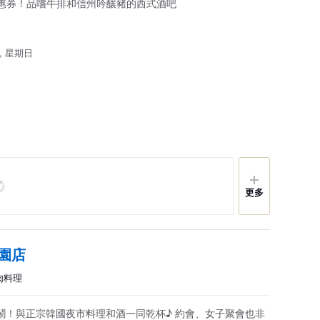
優惠券！品嚐牛排和信州吟釀豬的西式酒吧
, 星期日
更多
園店
豬肉料理
鬧！與正宗韓國夜市料理和酒一同乾杯♪ 約會、女子聚會也非