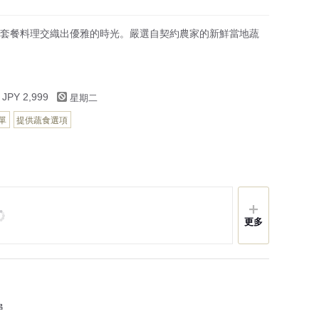
套餐料理交織出優雅的時光。嚴選自契約農家的新鮮當地蔬
星期二
 JPY 2,999
單
提供蔬食選項
更多
串