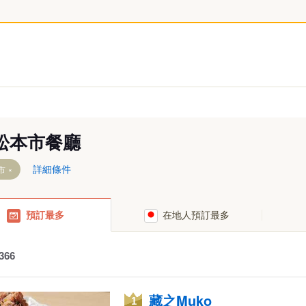
松本市餐廳
詳細條件
市
南佐久郡小海町
上伊那郡宮田村
木曾郡木曾町
預訂最多
在地人預訂最多
南佐久郡川上村
下伊那郡松川町
東筑摩郡麻績
南佐久郡南牧村
下伊那郡高森町
東筑摩郡生坂
366
南佐久郡南相木村
下伊那郡阿南町
東筑摩郡山形
南佐久郡北相木村
下伊那郡阿智村
東筑摩郡朝日
藏之Muko
南佐久郡佐久穂町
下伊那郡平谷村
東筑摩郡筑北
1