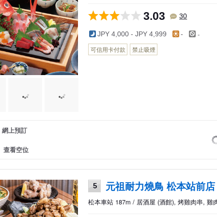
3.03
30
-
JPY 4,000 - JPY 4,999
-
可信用卡付款
禁止吸煙
網上預訂
查看空位
元祖耐力燒鳥 松本站前店
5
松本車站 187m / 居酒屋 (酒館), 烤雞肉串, 