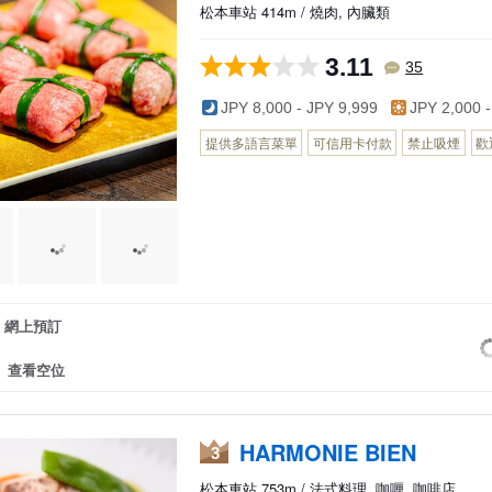
松本車站 414m / 燒肉, 內臟類
3.11
35
JPY 8,000 - JPY 9,999
JPY 2,000 -
提供多語言菜單
可信用卡付款
禁止吸煙
歡
網上預訂
查看空位
HARMONIE BIEN
3
松本車站 753m / 法式料理, 咖喱, 咖啡店