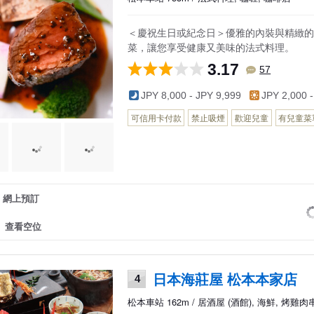
＜慶祝生日或紀念日＞優雅的內裝與精緻的
菜，讓您享受健康又美味的法式料理。
3.17
57
JPY 8,000 - JPY 9,999
JPY 2,000 -
可信用卡付款
禁止吸煙
歡迎兒童
有兒童菜
網上預訂
查看空位
日本海莊屋 松本本家店
4
松本車站 162m / 居酒屋 (酒館), 海鮮, 烤雞肉