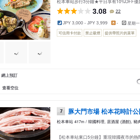
松本車站步行3分鐘★平日享有10%OFF
3.08
22
星期一
JPY 3,000 - JPY 3,999
-
可信用卡付款
禁止吸煙
提供帶照片的菜單
網上預訂
查看空位
豚大門市場 松本花時計公
7
松本車站 417m / 韓國料理, 居酒屋 (酒館), 
【松本車站東口5分鐘】重現韓國夜市的熱