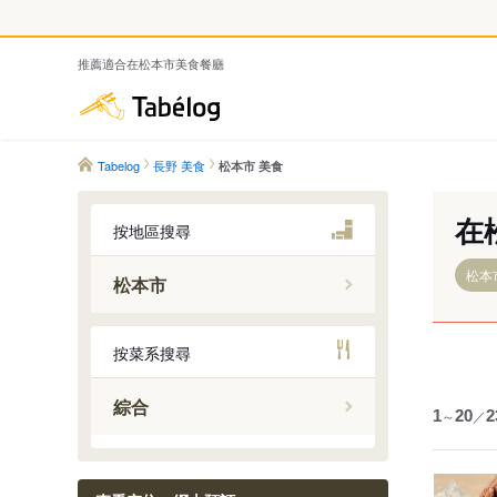
推薦適合在松本市美食餐廳
Tabelog
Tabelog
長野 美食
松本市 美食
在
按地區搜尋
松本
松本市
長野市
按菜系搜尋
松本市
上田市
綜合
1
～
20
／
2
岡谷市
飯田市
諏訪市