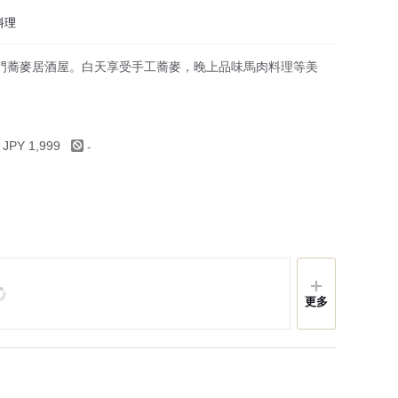
町
料理
村
村
門蕎麥居酒屋。白天享受手工蕎麥，晚上品味馬肉料理等美
村
施町
-
 JPY 1,999
村
內町
平村
溫泉村
町
村
更多
町