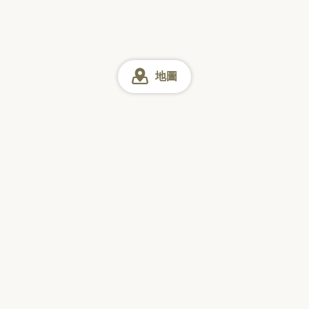
地圖
長野
長野 披薩
松本・美原・上高地 披薩
網上預訂
星期日
星期一
星期二
星期三
星期四
星期五
星期六
訪日觀光客票選的
「日本美食搜尋 App」
下載量 No.1*