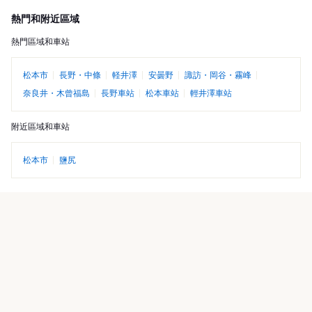
熱門和附近區域
熱門區域和車站
松本市
長野・中條
軽井澤
安曇野
諏訪・岡谷・霧峰
奈良井・木曾福島
長野車站
松本車站
輕井澤車站
附近區域和車站
松本市
鹽尻