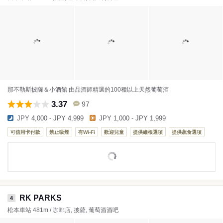
那不勒斯披薩＆小酒館 由品酒師精選的100種以上天然葡萄酒
3.37
97
JPY 4,000 - JPY 4,999
JPY 1,000 - JPY 1,999
可信用卡付款
禁止吸煙
有Wi-Fi
歡迎兒童
提供維根選項
提供蔬食選項
RK PARKS
4
松本車站 481m / 咖啡店, 披薩, 葡萄酒酒吧