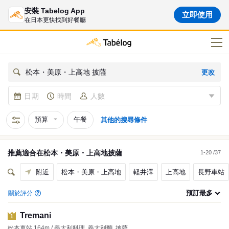
安裝 Tabelog App
立即使用
在日本更快找到好餐廳
更改
松本・美原・上高地 披薩
日期
時間
人數
預算
午餐
其他的搜尋條件
推薦適合在
松本・美原・上高地
披薩
1-20 /37
附近
松本・美原・上高地
軽井澤
上高地
長野車站
預訂最多
關於評分
Tremani
1
松本車站 164m / 義大利料理, 義大利麵, 披薩