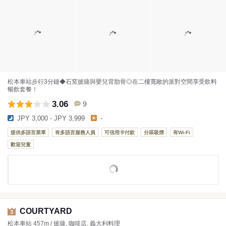
松本車站步行3分鐘◆石窯披薩與嬰兒背肋骨◎在二樓寬敞的派對空間享受飲料
暢飲套餐！
3.06
9
JPY 3,000 - JPY 3,999
-
提供多語言菜單
有多語言服務人員
可信用卡付款
分區吸煙
有Wi-Fi
歡迎兒童
COURTYARD
3
松本車站 457m / 披薩, 咖啡店, 義大利料理