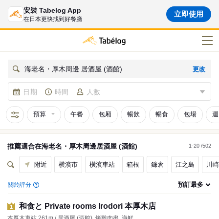
安裝 Tabelog App
立即使用
在日本更快找到好餐廳
更改
海老名・厚木周邊 居酒屋 (酒館)
日期
時間
人數
預算
午餐
包厢
暢飲
暢食
包場
週
推薦適合在
海老名・厚木周邊
居酒屋 (酒館)
1-20 /502
附近
横濱市
橫濱車站
箱根
鐮倉
江之島
川崎
預訂最多
關於評分
和食と Private rooms Irodori 本厚木店
1
本厚木車站 261m / 居酒屋 (酒館), 烤雞肉串, 海鮮