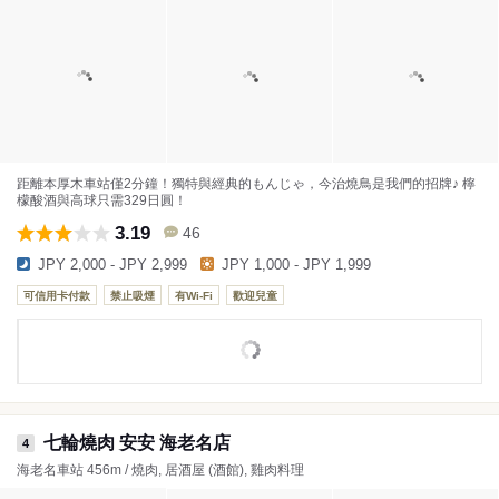
距離本厚木車站僅2分鐘！獨特與經典的もんじゃ，今治燒鳥是我們的招牌♪ 檸
檬酸酒與高球只需329日圓！
3.19
46
JPY 2,000 - JPY 2,999
JPY 1,000 - JPY 1,999
可信用卡付款
禁止吸煙
有Wi-Fi
歡迎兒童
七輪燒肉 安安 海老名店
4
海老名車站 456m / 燒肉, 居酒屋 (酒館), 雞肉料理