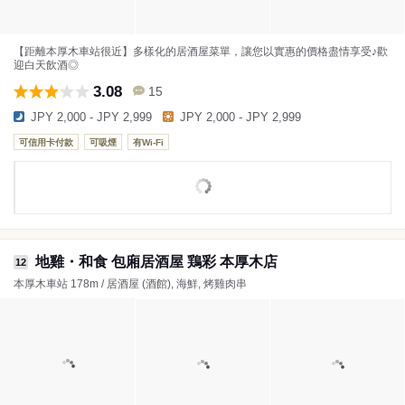
【距離本厚木車站很近】多樣化的居酒屋菜單，讓您以實惠的價格盡情享受♪歡
迎白天飲酒◎
3.08
15
JPY 2,000 - JPY 2,999
JPY 2,000 - JPY 2,999
可信用卡付款
可吸煙
有Wi-Fi
地雞・和食 包廂居酒屋 鶏彩 本厚木店
12
本厚木車站 178m / 居酒屋 (酒館), 海鮮, 烤雞肉串