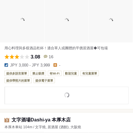
用心料理與多樣酒品乾杯！適合單人或團體的平價居酒屋◆可包場
3.08
16
JPY 3,000 - JPY 3,999
-
提供多語言菜單
禁止吸煙
有Wi-Fi
歡迎兒童
有兒童菜單
提供帶照片的菜單
提供電子菜單
文字酒場Dashi-ya 本厚木店
3
本厚木車站 104m / 文字燒, 居酒屋 (酒館), 大阪燒