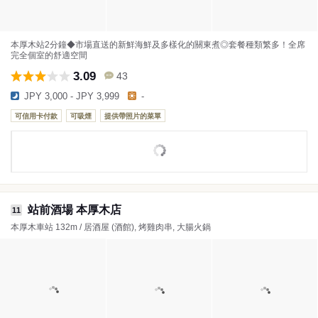
本厚木站2分鐘◆市場直送的新鮮海鮮及多樣化的關東煮◎套餐種類繁多！全席
完全個室的舒適空間
3.09
43
JPY 3,000 - JPY 3,999
-
可信用卡付款
可吸煙
提供帶照片的菜單
站前酒場 本厚木店
11
本厚木車站 132m / 居酒屋 (酒館), 烤雞肉串, 大腸火鍋