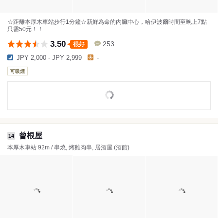
☆距離本厚木車站步行1分鐘☆新鮮為命的內臟中心，哈伊波爾時間至晚上7點
只需50元！！
3.50
253
很好
JPY 2,000 - JPY 2,999
-
可吸煙
曾根屋
14
本厚木車站 92m / 串燒, 烤雞肉串, 居酒屋 (酒館)