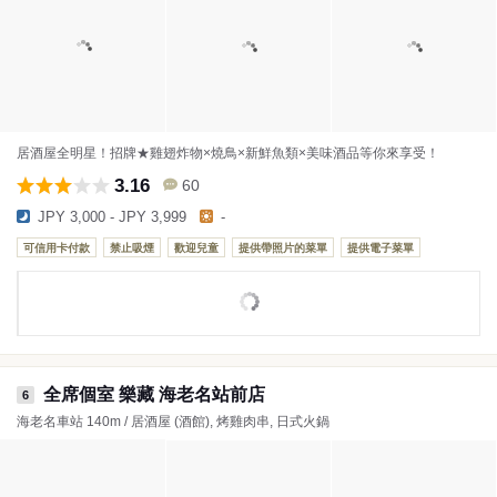
居酒屋全明星！招牌★雞翅炸物×燒鳥×新鮮魚類×美味酒品等你來享受！
3.16
60
JPY 3,000 - JPY 3,999
-
可信用卡付款
禁止吸煙
歡迎兒童
提供帶照片的菜單
提供電子菜單
全席個室 樂藏 海老名站前店
6
海老名車站 140m / 居酒屋 (酒館), 烤雞肉串, 日式火鍋