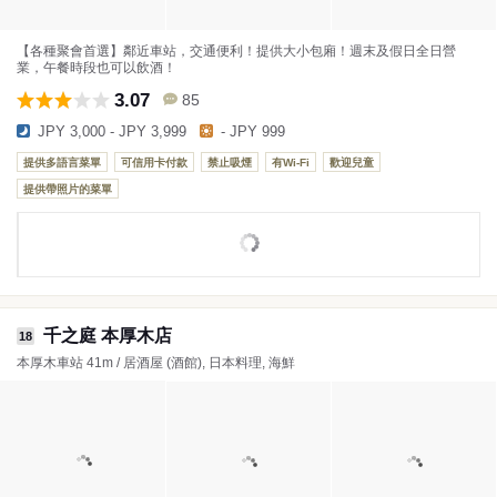
【各種聚會首選】鄰近車站，交通便利！提供大小包廂！週末及假日全日營
業，午餐時段也可以飲酒！
3.07
85
JPY 3,000 - JPY 3,999
- JPY 999
提供多語言菜單
可信用卡付款
禁止吸煙
有Wi-Fi
歡迎兒童
提供帶照片的菜單
千之庭 本厚木店
18
本厚木車站 41m / 居酒屋 (酒館), 日本料理, 海鮮