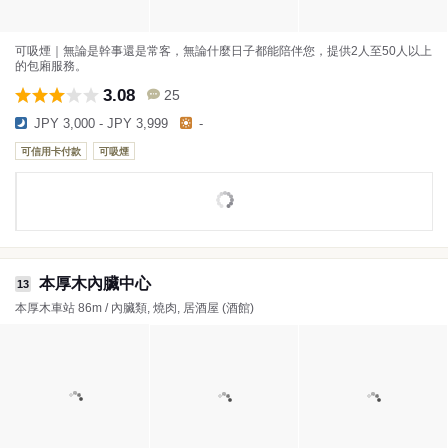
可吸煙｜無論是幹事還是常客，無論什麼日子都能陪伴您，提供2人至50人以上
的包廂服務。
3.08
25
JPY 3,000 - JPY 3,999
-
可信用卡付款
可吸煙
本厚木內臟中心
13
本厚木車站 86m / 內臟類, 燒肉, 居酒屋 (酒館)