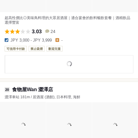
超高性價比◎美味鳥料理的大眾居酒屋｜適合宴會的飲料暢飲套餐｜酒精飲品
選擇豐富
3.03
24
JPY 3,000 - JPY 3,999
-
可信用卡付款
禁止吸煙
歡迎兒童
食物屋Wan 澀澤店
20
澀澤車站 181m / 居酒屋 (酒館), 日本料理, 海鮮