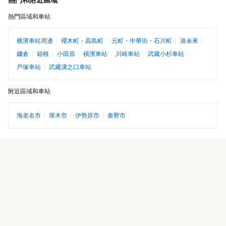
熱門和附近區域
熱門區域和車站
横濱車站周邊
櫻木町・高島町
元町・中華街・石川町
港未來
鐮倉
箱根
小田原
橫濱車站
川崎車站
武藏小杉車站
戶塚車站
武藏溝之口車站
附近區域和車站
海老名市
厚木市
伊勢原市
秦野市