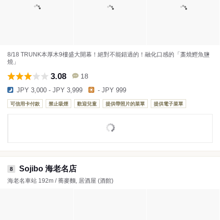
8/18 TRUNK本厚木9樓盛大開幕！絕對不能錯過的！融化口感的「藁燒鰹魚鹽
燒」
3.08
18
JPY 3,000 - JPY 3,999
- JPY 999
可信用卡付款
禁止吸煙
歡迎兒童
提供帶照片的菜單
提供電子菜單
Sojibo 海老名店
8
海老名車站 192m / 蕎麥麵, 居酒屋 (酒館)