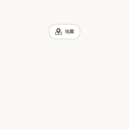
地圖
神奈川
神奈川 居酒屋 (酒館)
海老名・厚木周邊 居酒屋 (酒館)
網上預訂
星期日
星期一
星期二
星期三
星期四
星期五
星期六
訪日觀光客票選的
「日本美食搜尋 App」
下載量 No.1*