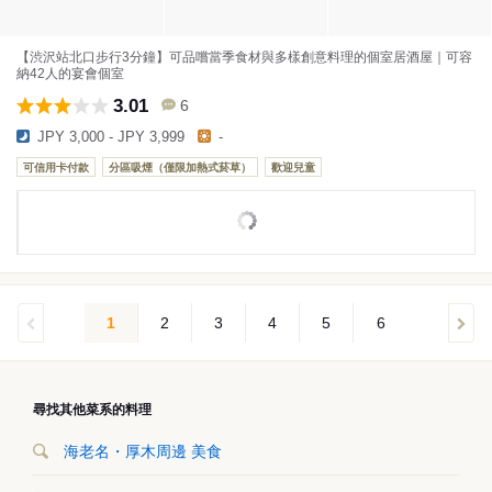
【渋沢站北口步行3分鐘】可品嚐當季食材與多樣創意料理的個室居酒屋｜可容
納42人的宴會個室
3.01
6
JPY 3,000 - JPY 3,999
-
可信用卡付款
分區吸煙（僅限加熱式菸草）
歡迎兒童
1
2
3
4
5
6
尋找其他菜系的料理
海老名・厚木周邊 美食