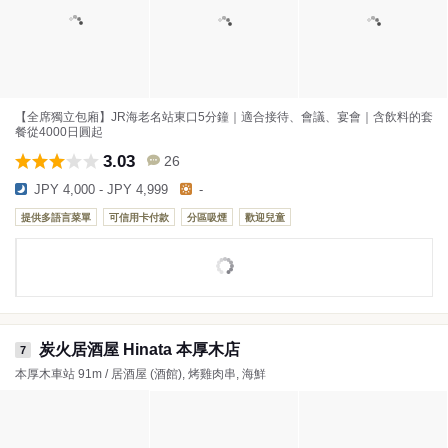
【全席獨立包廂】JR海老名站東口5分鐘｜適合接待、會議、宴會｜含飲料的套
餐從4000日圓起
3.03
26
JPY 4,000 - JPY 4,999
-
提供多語言菜單
可信用卡付款
分區吸煙
歡迎兒童
炭火居酒屋 Hinata 本厚木店
7
本厚木車站 91m / 居酒屋 (酒館), 烤雞肉串, 海鮮