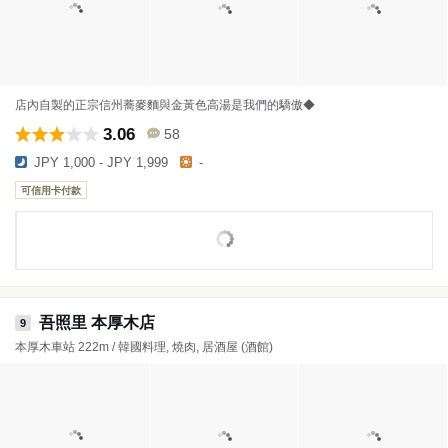
店內自製的正宗信州蕎麥麵與金黃色高湯是我們的驕傲◆
3.06
58
JPY 1,000 - JPY 1,999
-
可信用卡付款
吾照里 本厚木店
9
本厚木車站 222m / 韓國料理, 燒肉, 居酒屋 (酒館)