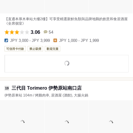
【直通本厚木車站大樓2樓】可享受精選新鮮魚類與品牌地鷄的創意和食居酒屋
《全席個室》
3.06
54
JPY 3,000 - JPY 3,999
JPY 1,000 - JPY 1,999
可信用卡付款
禁止吸煙
歡迎兒童
三代目 Torimero 伊勢原站南口店
19
伊勢原車站 104m / 烤雞肉串, 居酒屋 (酒館), 大腸火鍋