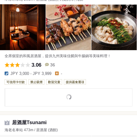
全席個室的和風居酒屋，提供九州美味佳餚與牛腸鍋等美味料理！
3.06
36
JPY 3,000 - JPY 3,999
-
可信用卡付款
禁止吸煙
歡迎兒童
提供蔬食選項
居酒屋Tsunami
2
海老名車站 473m / 居酒屋 (酒館)