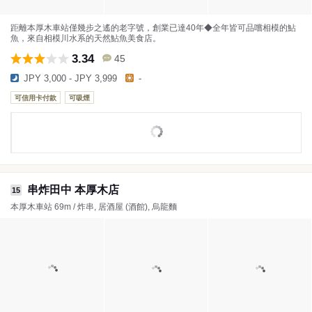
距離本厚木車站僅幾步之遙的老字號，創業已達40年◆全年皆可品嚐相模的鮎
魚，來自相模川水系的天然鮎魚美食店。
3.34
45
JPY 3,000 - JPY 3,999
-
可信用卡付款
可吸煙
串炸田中 本厚木店
15
本厚木車站 69m / 炸串, 居酒屋 (酒館), 烏龍麵