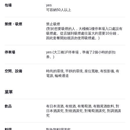
包場
yes
可容納50人以上
禁煙・吸煙
禁止吸煙
(
對於想要吸煙的人，大棧橋1樓停車場入口處設有
吸煙處。從店舖到吸煙處往返大約需要10分鐘，
因此套餐開始後請勿使用吸煙處。
)
停車場
yes (
大三橋1F停車場，準備了2個小時的折扣
券。
)
空間、設備
時尚的環境, 平靜的環境, 座位寬敞, 有投影儀, 有
電源, 輪椅通道
菜單
飲品
有日本清酒, 有燒酒, 有葡萄酒, 有雞尾酒飲料, 對
日本酒講究, 對燒酒講究, 對葡萄酒講究, 對調酒講
究
料理
對魚類料理講究