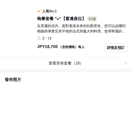
在夜景中享受這段幸福的時光。
人氣No.1
晚餐套餐 "c"【窗邊座位】
10道
在美麗的店內，面對著港未來的壯觀景色，您可以品嚐到
精緻與厚實完美平衡的法式與義大利料理，使用華麗的當
季食材。 套餐的最後將以“祝賀盤”帶來驚喜！ ※我們也可
2 - 12
以額外提供花束，需另行付費。 詳細資訊請參考照片→其
JPY
18,700
他。 在享用美味料理的同時，與您重要的人共度美好的時
（含稅價格）每人
詳情及預訂
光，欣賞夜景。
查看所有套餐（18）
發布照片