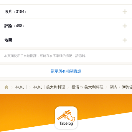
照片
（3184）
評論
（498）
地圖
本頁面使用了自動翻譯，可能存在不準確的情況，請諒解。
顯示所有相關資訊
神奈川
神奈川 義大利料理
横濱市 義大利料理
關內・伊勢佐