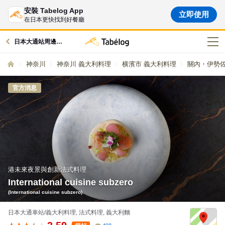
安裝 Tabelog App
立即使用
在日本更快找到好餐廳
日本大通站周邊的美食
神奈川
神奈川 義大利料理
横濱市 義大利料理
關內・伊勢佐
官方消息
港未來夜景與創新法式料理
International cuisine subzero
(International cuisine subzero)
日本大通車站/義大利料理, 法式料理, 義大利麵