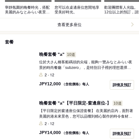
寧靜氛圍的晚餐時光，搭配
您可以在桌邊座位悠閒地享
歡迎團體客人光臨。 ※如需
美麗的みなとみらい夜景與
受美好時光。
12位以上的預訂，
美味的葡萄酒，讓您享受特
店。
別的時刻
查看更多座位
套餐
晚餐套餐 "a"
10道
位於大さん橋客船碼頭的尖端，能夠一覽みなとみらい夜
景的時尚餐廳「subzero」，是特別日子裡的理想選擇。
某一天的菜單以色彩繽紛的開胃小品開始，隨後是四季變
2 - 12
換的開胃菜、義大利麵，以及濃郁美味的主菜，所有料理
JPY
12,000
都注重香氣與香料的搭配，令人垂涎。 在みなとみらい的
（含稅價格）每人
詳情及預訂
夜景映襯下，與奢華的料理一同度過悠閒的時光，為您的
重要日子增添色彩。
晚餐套餐 "a"【平日限定-窗邊座位-】
10道
【平日限定的窗邊座位保證套餐】 在美麗的店內，面對著
美麗的港未來景色，您可以品嚐到精心製作的時令食材，
享受“細膩”與“厚實”之間的完美平衡的法式與義大利料理。
2 - 12
首先，從色彩繽紛的一口美味開始。某天的菜單包括四季
JPY
14,000
變化的開胃菜、義大利麵，以及濃縮鮮味的主菜，所有料
（含稅價格）每人
詳情及預訂
理都注重香氣與香料的搭配，令人垂涎。與摯愛的人一同