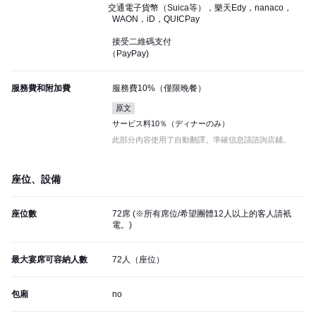
交通電子貨幣（Suica等），樂天Edy，nanaco，
WAON，iD，QUICPay
接受二維碼支付
（PayPay)
服務費和附加費
服務費10%（僅限晚餐）
原文
サービス料10％（ディナーのみ）
此部分內容使用了自動翻譯。準確信息請諮詢店鋪。
座位、設備
座位數
72席 (※所有席位/希望團體12人以上的客人請衹
電。)
最大宴席可容納人數
72人（座位）
包廂
no