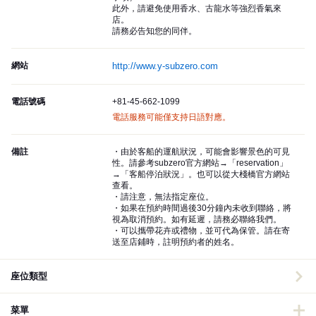
此外，請避免使用香水、古龍水等強烈香氣來
店。
請務必告知您的同伴。
網站
http://www.y-subzero.com
電話號碼
+81-45-662-1099
電話服務可能僅支持日語對應。
備註
・由於客船的運航狀況，可能會影響景色的可見
性。請參考subzero官方網站→「reservation」
→「客船停泊狀況」。也可以從大棧橋官方網站
查看。
・請注意，無法指定座位。
・如果在預約時間過後30分鐘內未收到聯絡，將
視為取消預約。如有延遲，請務必聯絡我們。
・可以攜帶花卉或禮物，並可代為保管。請在寄
送至店鋪時，註明預約者的姓名。
座位類型
菜單