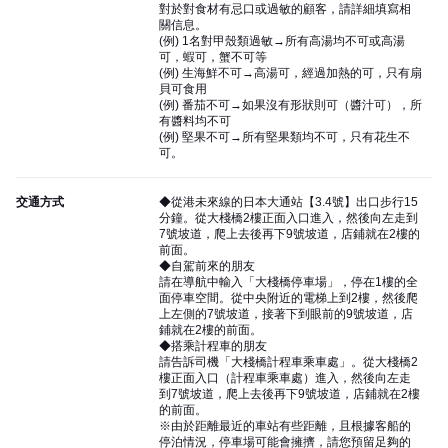
對於對食材有忌口或過敏的顧客，請詳細填寫相
關信息。
(例) 1名對甲殼類過敏→所有高湯均不可或高湯
可，蝦可，蟹不可等
(例) 生海鮮不可→高湯可，經過加熱的可，只有扇
貝可食用
(例) 番茄不可→如果沒有形狀則可（醬汁可），所
有醬料均不可
(例) 堅果不可→所有堅果類均不可，只有花生不
可。
交通方式
◆從港未來線的日本大通站【3.4號】出口步行15
分鐘。從大棧橋2樓正面入口進入，然後向左走到
7號坡道，爬上去後再下9號坡道，店鋪就在2樓的
前面。
◆自駕前來的朋友
請在導航中輸入「大棧橋停車場」，停在1樓的全
面停車空間。從中央附近的電梯上到2樓，然後爬
上左側的7號坡道，接著下到眼前的9號坡道，店
鋪就在2樓的前面。
◆搭乘計程車的朋友
請告訴司機「大棧橋計程車乘車處」。從大棧橋2
樓正面入口（計程車乘車處）進入，然後向左走
到7號坡道，爬上去後再下9號坡道，店鋪就在2樓
的前面。
※由於距離最近的車站有些距離，且根據客船的
停泊情況，停車場可能會擁擠，請您預留足夠的