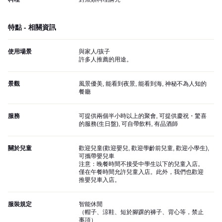
特點 - 相關資訊
使用場景
與家人/孩子
許多人推薦的用途。
景觀
風景優美, 能看到夜景, 能看到海, 神秘不為人知的
餐廳
服務
可提供兩個半小時以上的聚會, 可提供慶祝・驚喜
的服務(生日盤), 可自帶飲料, 有品酒師
關於兒童
歡迎兒童(歡迎嬰兒, 歡迎學齡前兒童, 歡迎小學生),
可攜帶嬰兒車
注意：晚餐時間不接受中學生以下的兒童入店。
僅在午餐時間允許兒童入店。此外，我們也歡迎
推嬰兒車入店。
服裝規定
智能休閒
（帽子、涼鞋、短於腳踝的褲子、背心等，禁止
事項）