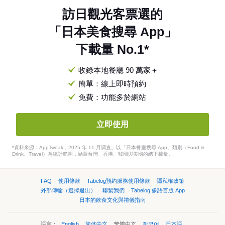
訪日觀光客票選的
「日本美食搜尋 App」
下載量 No.1*
收錄本地餐廳 90 萬家＋
簡單：線上即時預約
免費：功能多於網站
立即使用
*資料來源：AppTweak，2025 年 11 月調查。以「日本餐廳搜尋 App」類別（Food &
Drink、Travel）為統計範圍，涵蓋台灣、香港、韓國與美國的總下載量。
FAQ
使用條款
Tabelog預約服務使用條款
隱私權政策
外部傳輸（選擇退出）
聯繫我們
Tabelog 多語言版 App
日本的飲食文化與禮儀指南
語言：
English
简体中文
繁體中文
한국어
日本語