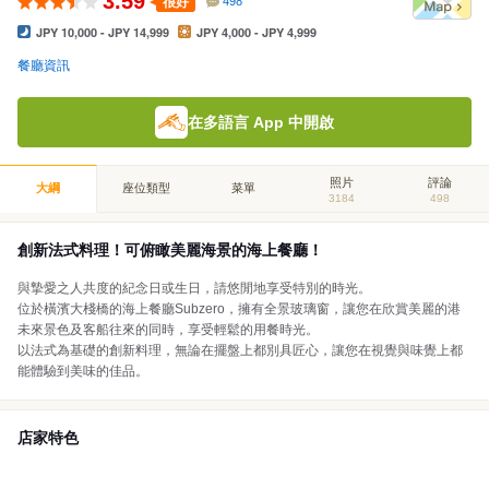
3.59
很好
498
JPY 10,000 - JPY 14,999
JPY 4,000 - JPY 4,999
餐廳資訊
在多語言 App 中開啟
照片
評論
大綱
座位類型
菜單
3184
498
創新法式料理！可俯瞰美麗海景的海上餐廳！
與摯愛之人共度的紀念日或生日，請悠閒地享受特別的時光。
位於橫濱大棧橋的海上餐廳Subzero，擁有全景玻璃窗，讓您在欣賞美麗的港
未來景色及客船往來的同時，享受輕鬆的用餐時光。
以法式為基礎的創新料理，無論在擺盤上都別具匠心，讓您在視覺與味覺上都
能體驗到美味的佳品。
店家特色