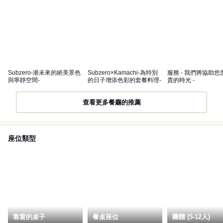
Subzero-港未來的絕美景色
Subzero×Kamachi-為特別
服務 - 我們將協助您
與寧靜空間-
的日子增添色彩的套餐料理-
貴的時光 -
查看更多餐廳的推薦
座位類型
靠窗的桌子
餐桌座位
團體 (5-12人)