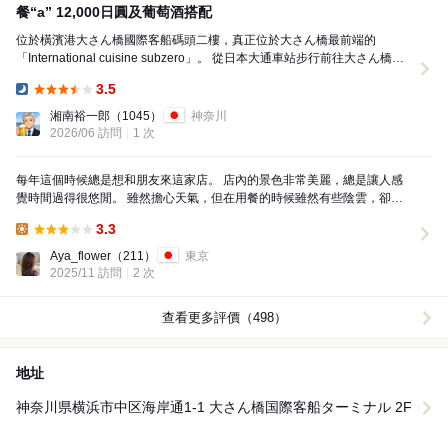
餐“a” 12,000日圓及葡萄酒搭配
位於橫濱港大さん橋國際客船碼頭二樓，真正位於大さん橋最前端的
「International cuisine subzero」。 從日本大通車站步行前往大さん橋，
進入碼頭內部，從車站到...
3.5
Dinner:
湘南裕一郎
（1045）
神奈川
2026/06 訪問
1 次
每年這個時候總是想和朋友來這家店。 店內的景色非常美麗，總是讓人感
覺時間過得很悠閒。 雖然擔心天氣，但在用餐的時候雖然有些陰雲，卻沒
有下雨。 大型客輪也沒有進港， 大碼頭入口處有一...
3.3
Lunch:
Aya_flower
（211）
東京
2025/11 訪問
2 次
查看更多評價（498）
地址
神奈川県横浜市中区海岸通1-1 大さん橋国際客船ターミナル 2F