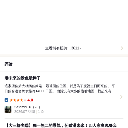
查看所有照片（3611）
評論
港未來的景色最棒了
這家店位於大棧橋的終端，最裡面的位置。我是為了慶祝生日而來的。 平
日的窗邊套餐價格為14000日圓。 由於沒有太多的指引地圖，找起來有點
困難，但我還是找到了招牌，勉強抵達了。 雖然...
4.0
Dinner:
Satomi916
（20）
2026/07 訪問
1 次
【大三橋尖端】獨一無二的景觀，俯瞰港未來！四人家庭晚餐套