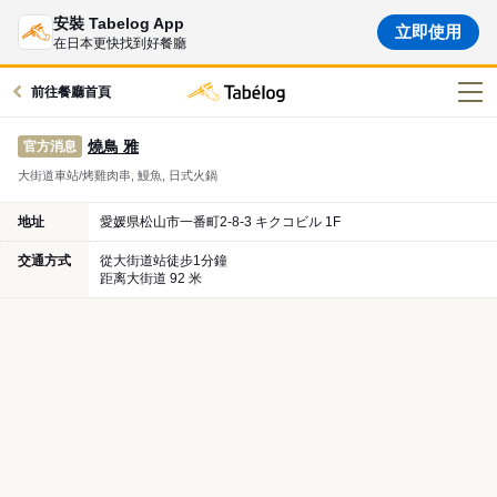
安裝 Tabelog App
立即使用
在日本更快找到好餐廳
前往餐廳首頁
燒鳥 雅
官方消息
大街道車站/烤雞肉串, 鰻魚, 日式火鍋
地址
愛媛県松山市一番町2-8-3 キクコビル 1F
交通方式
從大街道站徒步1分鐘
距离大街道 92 米