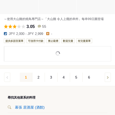
～使用大山雞的燒鳥專門店～「大山雞 令人上癮的串炸」每串99日圓登場
3.05
55
JPY 2,000 - JPY 2,999
-
提供多語言菜單
可信用卡付款
禁止吸煙
歡迎兒童
有兒童菜單
1
2
3
4
5
6
尋找其他菜系的料理
幕張 居酒屋 (酒館)