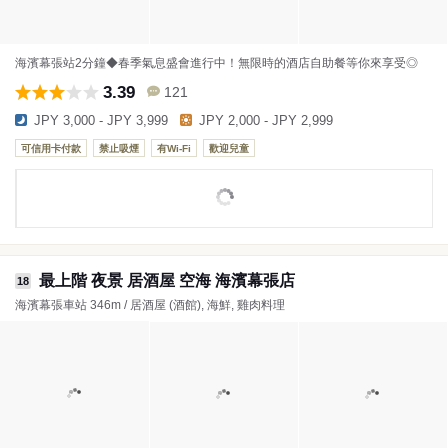
海濱幕張站2分鐘◆春季氣息盛會進行中！無限時的酒店自助餐等你來享受◎
3.39
121
JPY 3,000 - JPY 3,999
JPY 2,000 - JPY 2,999
可信用卡付款
禁止吸煙
有Wi-Fi
歡迎兒童
最上階 夜景 居酒屋 空海 海濱幕張店
18
海濱幕張車站 346m / 居酒屋 (酒館), 海鮮, 雞肉料理