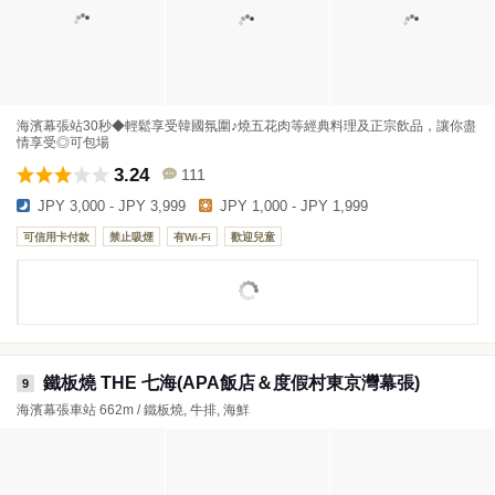
海濱幕張站30秒◆輕鬆享受韓國氛圍♪燒五花肉等經典料理及正宗飲品，讓你盡
情享受◎可包場
3.24
111
JPY 3,000 - JPY 3,999
JPY 1,000 - JPY 1,999
可信用卡付款
禁止吸煙
有Wi-Fi
歡迎兒童
鐵板燒 THE 七海(APA飯店＆度假村東京灣幕張)
9
海濱幕張車站 662m / 鐵板燒, 牛排, 海鮮