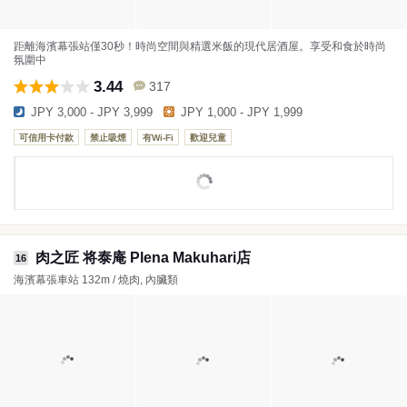
距離海濱幕張站僅30秒！時尚空間與精選米飯的現代居酒屋。享受和食於時尚
氛圍中
3.44
317
JPY 3,000 - JPY 3,999
JPY 1,000 - JPY 1,999
可信用卡付款
禁止吸煙
有Wi-Fi
歡迎兒童
肉之匠 将泰庵 Plena Makuhari店
16
海濱幕張車站 132m / 燒肉, 內臟類