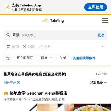
安裝 Tabelog App
立即使用
在日本更快找到好餐廳
更改
幕張
與家人/孩子
日期
時間
人數
可立即預訂
預算
午餐
其他的搜尋條件
推薦適合在
幕張
美食餐廳
(適合全家用餐)
1-20 /253
預訂最多
關於評分
築地食堂 Genchan Plena幕張店
1
海濱幕張車站 155m / 居酒屋 (酒館), 海鮮, 食堂