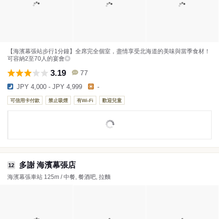
【海濱幕張站步行1分鐘】全席完全個室，盡情享受北海道的美味與當季食材！
可容納2至70人的宴會◎
3.19
77
JPY 4,000 - JPY 4,999
-
可信用卡付款
禁止吸煙
有Wi-Fi
歡迎兒童
多謝 海濱幕張店
12
海濱幕張車站 125m / 中餐, 餐酒吧, 拉麵