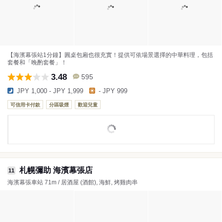
【海濱幕張站1分鐘】圓桌包廂也很充實！提供可依場景選擇的中華料理，包括
套餐和「晚酌套餐」！
3.48
595
JPY 1,000 - JPY 1,999
- JPY 999
可信用卡付款
分區吸煙
歡迎兒童
札幌彌助 海濱幕張店
11
海濱幕張車站 71m / 居酒屋 (酒館), 海鮮, 烤雞肉串