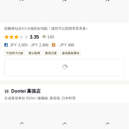
距離車站步行1分鐘的好地點！讓您可以悠閒享受美食♪
3.35
140
JPY 2,000 - JPY 2,999
- JPY 999
可信用卡付款
禁止吸煙
歡迎兒童
提供蔬食選項
Dontei 幕張店
13
京成幕張車站 502m / 涮涮鍋, 壽喜燒, 日本料理