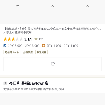
【海濱幕張×宴會】最多可容納130人/全席完全個室◆享受燒鳥與新鮮海鮮◇10
人以上可免除幹事費用！
3.14
131
JPY 3,000 - JPY 3,999
JPY 1,000 - JPY 1,999
可信用卡付款
分區吸煙
歡迎兒童
今日和 幕張Baytown店
6
海濱幕張車站 968m / 義大利麵, 義大利料理, 披薩