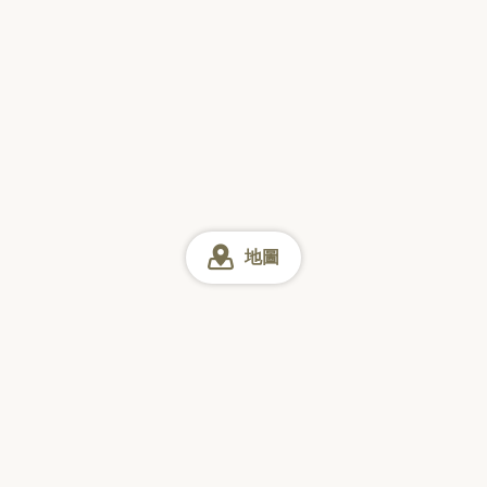
地圖
千葉 美食
千葉市 美食
幕張 美食
幕張 美食 適合全家用餐
網上預訂
星期日
星期一
星期二
星期三
星期四
星期五
星期六