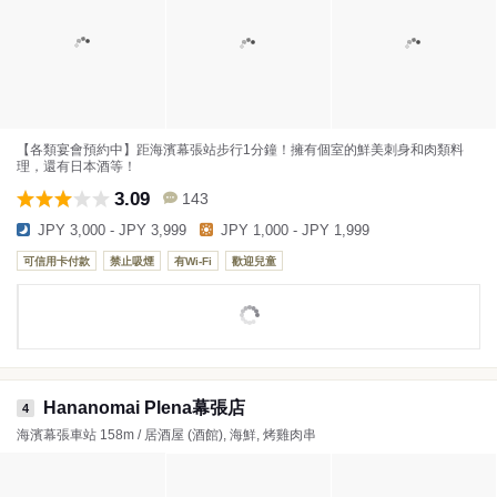
【各類宴會預約中】距海濱幕張站步行1分鐘！擁有個室的鮮美刺身和肉類料
理，還有日本酒等！
3.09
143
JPY 3,000 - JPY 3,999
JPY 1,000 - JPY 1,999
可信用卡付款
禁止吸煙
有Wi-Fi
歡迎兒童
Hananomai Plena幕張店
4
海濱幕張車站 158m / 居酒屋 (酒館), 海鮮, 烤雞肉串