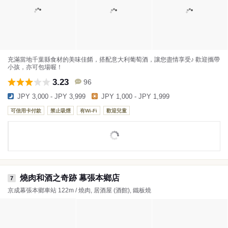
充滿當地千葉縣食材的美味佳餚，搭配意大利葡萄酒，讓您盡情享受♪ 歡迎攜帶
小孩，亦可包場喔！
3.23
96
JPY 3,000 - JPY 3,999
JPY 1,000 - JPY 1,999
可信用卡付款
禁止吸煙
有Wi-Fi
歡迎兒童
燒肉和酒之奇跡 幕張本鄉店
7
京成幕張本鄉車站 122m / 燒肉, 居酒屋 (酒館), 鐵板燒