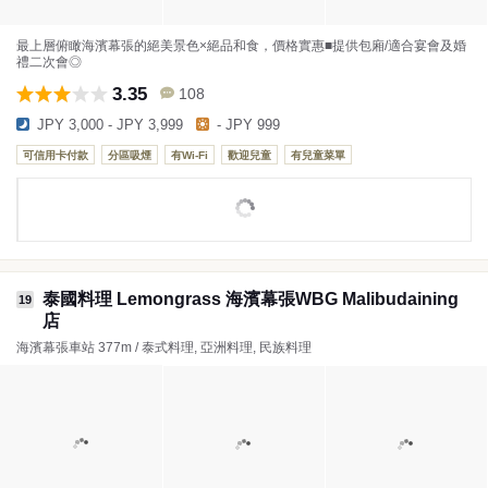
最上層俯瞰海濱幕張的絕美景色×絕品和食，價格實惠■提供包廂/適合宴會及婚
禮二次會◎
3.35
108
JPY 3,000 - JPY 3,999
- JPY 999
可信用卡付款
分區吸煙
有Wi-Fi
歡迎兒童
有兒童菜單
泰國料理 Lemongrass 海濱幕張WBG Malibudaining
19
店
海濱幕張車站 377m / 泰式料理, 亞洲料理, 民族料理