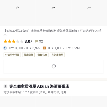
【海濱幕張站1分鐘】盡情享受新鮮海鮮料理與精選當地酒！可容納8至60位客
人！
3.07
92
JPY 3,000 - JPY 3,999
JPY 1,000 - JPY 1,999
可信用卡付款
禁止吸煙
歡迎兒童
有兒童菜單
完全個室居酒屋 Akuan 海濱幕張店
5
海濱幕張車站 51m / 居酒屋 (酒館), 烤雞肉串, 海鮮