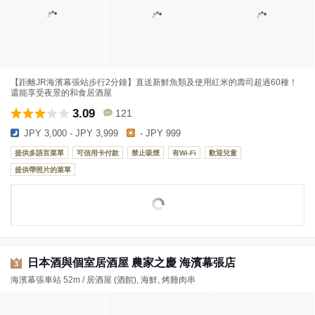
【距離JR海濱幕張站步行2分鐘】直送新鮮魚類及使用紅米的壽司超過60種！
還能享受夜景的和食居酒屋
3.09
121
JPY 3,000 - JPY 3,999
- JPY 999
提供多語言菜單
可信用卡付款
禁止吸煙
有Wi-Fi
歡迎兒童
提供帶照片的菜單
日本酒與個室居酒屋 農家之慶 海濱幕張店
3
海濱幕張車站 52m / 居酒屋 (酒館), 海鮮, 烤雞肉串