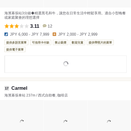
海濱幕張站3分鐘◆精選黑毛和牛，讓您在日常生活中輕鬆享用。適合小型晚餐
或家庭聚會的理想選擇
3.11
12
JPY 6,000 - JPY 7,999
JPY 2,000 - JPY 2,999
提供多語言菜單
可信用卡付款
禁止吸煙
歡迎兒童
提供帶照片的菜單
提供電子菜單
Carmel
17
海濱幕張車站 237m / 西式自助餐, 咖啡店