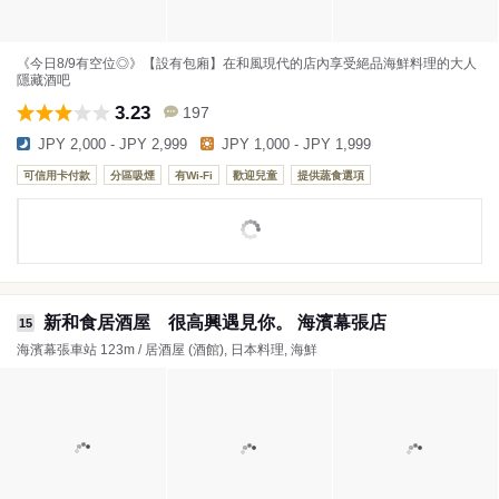
《今日8/9有空位◎》【設有包廂】在和風現代的店內享受絕品海鮮料理的大人
隱藏酒吧
3.23
197
JPY 2,000 - JPY 2,999
JPY 1,000 - JPY 1,999
可信用卡付款
分區吸煙
有Wi-Fi
歡迎兒童
提供蔬食選項
新和食居酒屋 很高興遇見你。 海濱幕張店
15
海濱幕張車站 123m / 居酒屋 (酒館), 日本料理, 海鮮