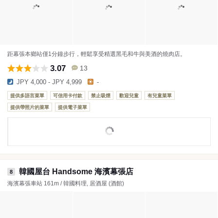
距幕張本鄉站僅1分鐘步行，輕鬆享受精選黑毛和牛與美酒的燒肉店。
3.07
13
JPY 4,000 - JPY 4,999
-
提供多語言菜單
可信用卡付款
禁止吸煙
歡迎兒童
有兒童菜單
提供帶照片的菜單
提供電子菜單
韓國屋台 Handsome 海濱幕張店
8
海濱幕張車站 161m / 韓國料理, 居酒屋 (酒館)