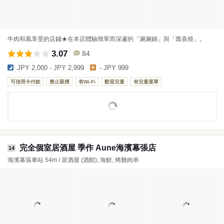
牛肉和風享受的店鋪★在本店體驗簡單而深邃的「涮涮鍋」與「壽喜燒」。
3.07
84
JPY 2,000 - JPY 2,999
- JPY 999
可信用卡付款
禁止吸煙
有Wi-Fi
歡迎兒童
有兒童菜單
完全個室居酒屋 季作 Aune海濱幕張店
14
海濱幕張車站 54m / 居酒屋 (酒館), 海鮮, 烤雞肉串