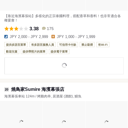
【靠近海濱幕張站】多樣化的正宗泰國料理，搭配香草和香料！也非常適合各
種宴會！
3.38
175
JPY 2,000 - JPY 2,999
JPY 1,000 - JPY 1,999
提供多語言菜單
有多語言服務人員
可信用卡付款
禁止吸煙
有Wi-Fi
歡迎兒童
提供帶照片的菜單
提供電子菜單
燒鳥家Sumire 海濱幕張店
20
海濱幕張車站 124m / 烤雞肉串, 居酒屋 (酒館), 鰻魚