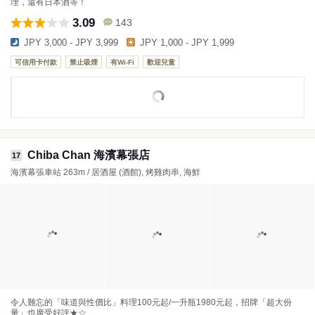
理，還有日本酒等！
3.09
143
JPY 3,000 - JPY 3,999
JPY 1,000 - JPY 1,999
可信用卡付款
禁止吸煙
有Wi-Fi
歡迎兒童
Chiba Chan 海濱幕張店
17
海濱幕張車站 263m / 居酒屋 (酒館), 烤雞肉串, 海鮮
令人難忘的「味道與性價比」料理100元起/一升瓶1980元起，招牌「超大份
量」也廣受好評★☆