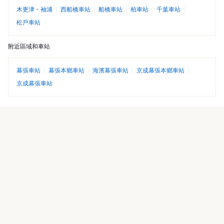
木更津・袖浦
西船橋車站
船橋車站
柏車站
千葉車站
松戶車站
附近區域和車站
幕張車站
幕張本鄉車站
海濱幕張車站
京成幕張本鄉車站
京成幕張車站