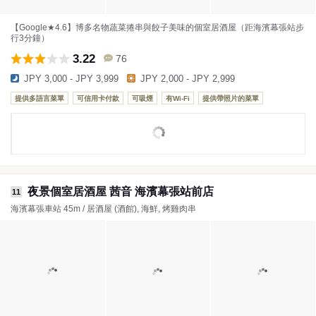
【Google★4.6】博多名物蔬菜捲串與餃子美味的個室居酒屋（距海濱幕張站步
行3分鐘）
3.22
76
JPY 3,000 - JPY 3,999
JPY 2,000 - JPY 2,999
提供多語言菜單
可信用卡付款
可吸煙
有Wi-Fi
提供帶照片的菜單
夜景個室居酒屋 茜音 海濱幕張站前店
11
海濱幕張車站 45m / 居酒屋 (酒館), 海鮮, 烤雞肉串