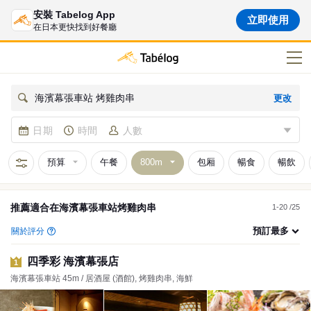
安裝 Tabelog App
立即使用
在日本更快找到好餐廳
更改
海濱幕張車站 烤雞肉串
日期
時間
人數
預算
午餐
包厢
暢食
暢飲
推薦適合在
海濱幕張車站
烤雞肉串
1-20 /25
預訂最多
關於評分
四季彩 海濱幕張店
1
海濱幕張車站 45m / 居酒屋 (酒館), 烤雞肉串, 海鮮