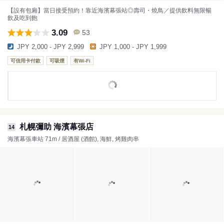
【設有包廂】當日接受預約！靠近海濱幕張站◎壽司・燒鳥／提供飲料無限暢
飲及吃到飽
3.09
53
JPY 2,000 - JPY 2,999
JPY 1,000 - JPY 1,999
可信用卡付款
可吸煙
有Wi-Fi
札幌彌助 海濱幕張店
14
海濱幕張車站 71m / 居酒屋 (酒館), 海鮮, 烤雞肉串