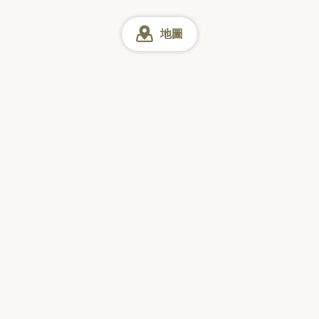
地圖
千葉
千葉 烤雞肉串
千葉市 烤雞肉串
幕張 烤雞肉串
網上預訂
星期日
星期一
星期二
星期三
星期四
星期五
星期六
訪日觀光客票選的
「日本美食搜尋 App」
下載量 No.1*
收錄本地餐廳 90 萬家＋
簡單：線上即時預約