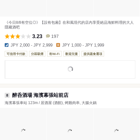
《今日8/8有空位◎》【設有包廂】在和風現代的店內享受絕品海鮮料理的大人
隱藏酒吧
3.23
197
JPY 2,000 - JPY 2,999
JPY 1,000 - JPY 1,999
可信用卡付款
分區吸煙
有Wi-Fi
歡迎兒童
提供蔬食選項
醉呑酒場 海濱幕張站前店
8
海濱幕張車站 123m / 居酒屋 (酒館), 烤雞肉串, 大腸火鍋