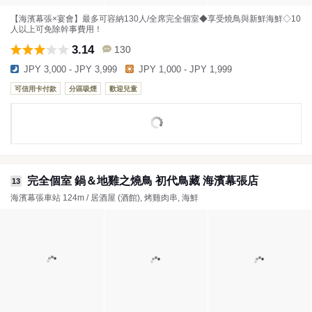
【海濱幕張×宴會】最多可容納130人/全席完全個室◆享受燒鳥與新鮮海鮮◇10
人以上可免除幹事費用！
3.14
130
JPY 3,000 - JPY 3,999
JPY 1,000 - JPY 1,999
可信用卡付款
分區吸煙
歡迎兒童
完全個室 鍋＆地雞之燒鳥 初代鳥藏 海濱幕張店
13
海濱幕張車站 124m / 居酒屋 (酒館), 烤雞肉串, 海鮮