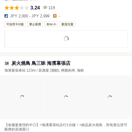
3.24
119
JPY 2,000 - JPY 2,999
-
可信用卡付款
禁止吸煙
有Wi-Fi
歡迎兒童
炭火燒鳥 鳥三昧 海濱幕張店
18
海濱幕張車站 123m / 居酒屋 (酒館), 烤雞肉串, 海鮮
【各種宴會預約中◎】<海濱幕張站步行1分鐘！>絕品炭火燒鳥，所有座位皆可
吸煙的居酒屋◎