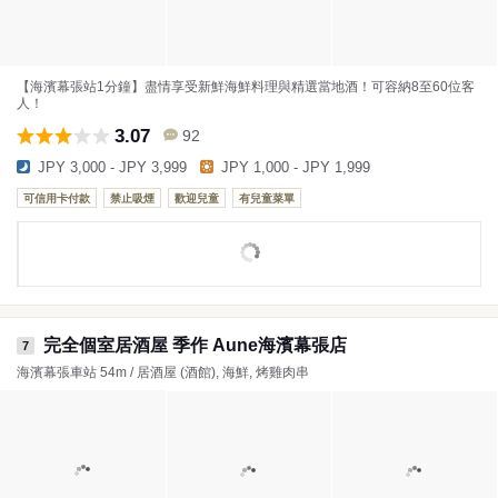
【海濱幕張站1分鐘】盡情享受新鮮海鮮料理與精選當地酒！可容納8至60位客
人！
3.07
92
JPY 3,000 - JPY 3,999
JPY 1,000 - JPY 1,999
可信用卡付款
禁止吸煙
歡迎兒童
有兒童菜單
完全個室居酒屋 季作 Aune海濱幕張店
7
海濱幕張車站 54m / 居酒屋 (酒館), 海鮮, 烤雞肉串