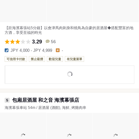
【距海濱幕張站5分鐘】以會津馬肉刺身和燒鳥為自豪的居酒屋◆搭配豐富的地
方酒，享受至福的時光
3.29
56
JPY 4,000 - JPY 4,999
-
可信用卡付款
禁止吸煙
歡迎兒童
有兒童菜單
包廂居酒屋 和之音 海濱幕張店
5
海濱幕張車站 54m / 居酒屋 (酒館), 海鮮, 烤雞肉串