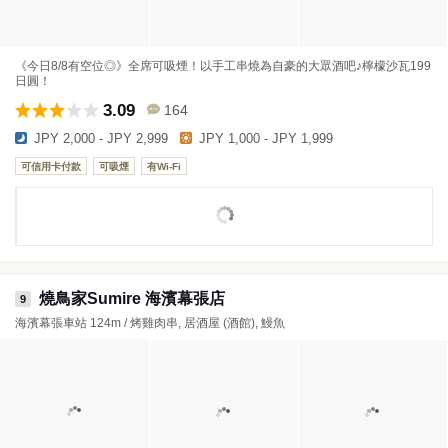
《今日8/8有空位◎》全席可吸煙！以手工串燒為自豪的大眾酒吧♪檸檬沙瓦199
日圓！
3.09
164
JPY 2,000 - JPY 2,999
JPY 1,000 - JPY 1,999
可信用卡付款
可吸煙
有Wi-Fi
燒鳥家Sumire 海濱幕張店
9
海濱幕張車站 124m / 烤雞肉串, 居酒屋 (酒館), 鰻魚