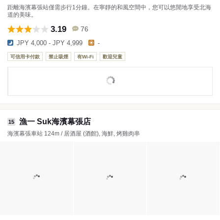
距離海濱幕張站僅需步行1分鐘。在寧靜的和風空間中，您可以悠閒地享受北海
道的美味。
3.19
76
JPY 4,000 - JPY 4,999
-
可信用卡付款
禁止吸煙
有Wi-Fi
歡迎兒童
漁一 Suk海濱幕張店
15
海濱幕張車站 124m / 居酒屋 (酒館), 海鮮, 烤雞肉串