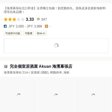
【海濱幕張站北口即達】全席獨立包廂！創意雞肉丸、燒鳥及多款新鮮海鮮料
理等你來品嚐！
3.33
347
JPY 3,000 - JPY 3,999
-
可信用卡付款
可吸煙
有Wi-Fi
完全個室居酒屋 Akuan 海濱幕張店
12
海濱幕張車站 51m / 居酒屋 (酒館), 烤雞肉串, 海鮮