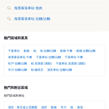
海濱幕張車站 燒肉
海濱幕張車站 拉麵/沾麵
熱門區域和菜系
千葉車站
船橋
柏
柏 拉麵/沾麵
船橋 午餐
船橋 拉麵/沾麵
海濱幕張車站 午餐
千葉車站 拉麵/沾麵
千葉車站 午餐
松戶 拉麵/沾麵
柏 居酒屋 (酒館)
千葉車站 居酒屋 (酒館)
市川 拉麵/沾麵
柏 咖啡店
浦安車站 拉麵/沾麵
熱門和附近區域
熱門區域和車站
浦安・東京迪士尼樂園
成田
船橋
市川
柏
幕張