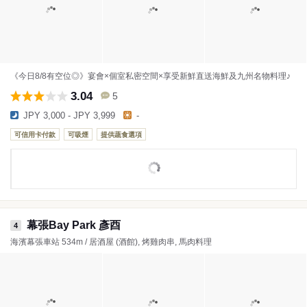
《今日8/8有空位◎》宴會×個室私密空間×享受新鮮直送海鮮及九州名物料理♪
3.04
5
JPY 3,000 - JPY 3,999
-
可信用卡付款
可吸煙
提供蔬食選項
幕張Bay Park 彥酉
4
海濱幕張車站 534m / 居酒屋 (酒館), 烤雞肉串, 馬肉料理