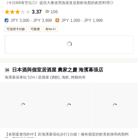
《今日8/8有空位◎》提供大量使用漁港直送新鮮魚類的創意料理◎
3.37
106
JPY 3,000 - JPY 3,999
JPY 1,000 - JPY 1,999
可信用卡付款
可吸煙
有Wi-Fi
日本酒與個室居酒屋 農家之慶 海濱幕張店
16
海濱幕張車站 52m / 居酒屋 (酒館), 海鮮, 烤雞肉串
【各類宴會預約中】距海濱幕張站步行1分鐘！擁有個室的鮮美刺身和肉類料