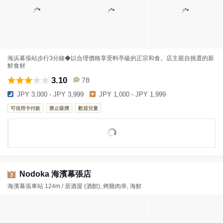
海浜幕張站步行3分鐘◆以合理價格享受料亭級的正宗和食。店主親自挑選的新
鮮食材
3.10
78
JPY 3,000 - JPY 3,999
JPY 1,000 - JPY 1,999
可信用卡付款
禁止吸煙
歡迎兒童
Nodoka 海濱幕張店
3
海濱幕張車站 124m / 居酒屋 (酒館), 烤雞肉串, 海鮮