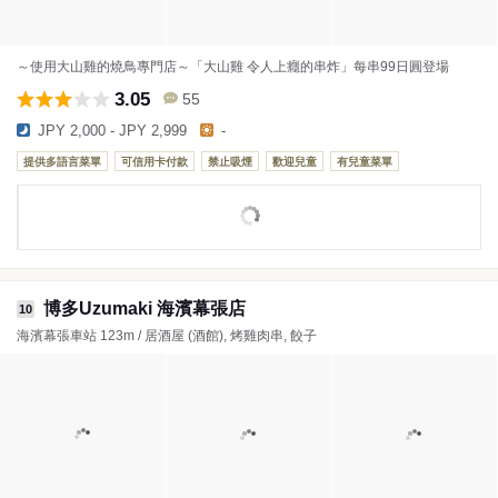
～使用大山雞的燒鳥專門店～「大山雞 令人上癮的串炸」每串99日圓登場
3.05
55
JPY 2,000 - JPY 2,999
-
提供多語言菜單
可信用卡付款
禁止吸煙
歡迎兒童
有兒童菜單
博多Uzumaki 海濱幕張店
10
海濱幕張車站 123m / 居酒屋 (酒館), 烤雞肉串, 餃子