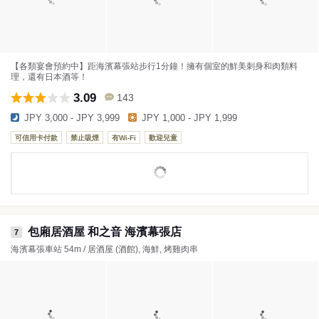
【各類宴會預約中】距海濱幕張站步行1分鐘！擁有個室的鮮美刺身和肉類料
理，還有日本酒等！
3.09
143
JPY 3,000 - JPY 3,999
JPY 1,000 - JPY 1,999
可信用卡付款
禁止吸煙
有Wi-Fi
歡迎兒童
包廂居酒屋 和之音 海濱幕張店
7
海濱幕張車站 54m / 居酒屋 (酒館), 海鮮, 烤雞肉串