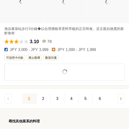
海浜幕張站步行3分鐘◆以合理價格享受料亭級的正宗和食。店主親自挑選的新
鮮食材
3.10
78
JPY 3,000 - JPY 3,999
JPY 1,000 - JPY 1,999
可信用卡付款
禁止吸煙
歡迎兒童
1
2
3
4
5
6
尋找其他菜系的料理