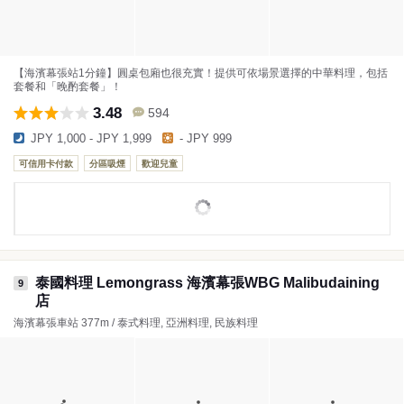
【海濱幕張站1分鐘】圓桌包廂也很充實！提供可依場景選擇的中華料理，包括
套餐和「晚酌套餐」！
3.48
594
JPY 1,000 - JPY 1,999
- JPY 999
可信用卡付款
分區吸煙
歡迎兒童
泰國料理 Lemongrass 海濱幕張WBG Malibudaining
9
店
海濱幕張車站 377m / 泰式料理, 亞洲料理, 民族料理