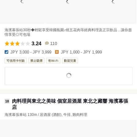
海濱幕張站30秒◆輕鬆享受韓國氛圍♪燒五花肉等經典料理及正宗飲品，讓你盡
情享受◎可包場
3.24
110
JPY 3,000 - JPY 3,999
JPY 1,000 - JPY 1,999
可信用卡付款
禁止吸煙
有Wi-Fi
歡迎兒童
肉料理與東北之美味 個室居酒屋 東北之藏響 海濱幕張
18
店
海濱幕張車站 130m / 居酒屋 (酒館), 牛排, 雞肉料理