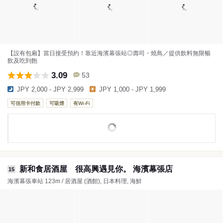
【設有包廂】當日接受預約！靠近海濱幕張站◎壽司・燒鳥／提供飲料無限暢
飲及吃到飽
3.09
53
JPY 2,000 - JPY 2,999
JPY 1,000 - JPY 1,999
可信用卡付款
可吸煙
有Wi-Fi
新和食居酒屋 很高興遇見你。 海濱幕張店
15
海濱幕張車站 123m / 居酒屋 (酒館), 日本料理, 海鮮