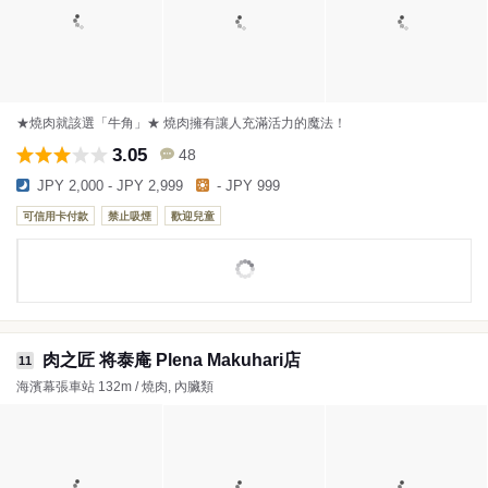
★燒肉就該選「牛角」★ 燒肉擁有讓人充滿活力的魔法！
3.05
48
JPY 2,000 - JPY 2,999
- JPY 999
可信用卡付款
禁止吸煙
歡迎兒童
肉之匠 将泰庵 Plena Makuhari店
11
海濱幕張車站 132m / 燒肉, 內臟類