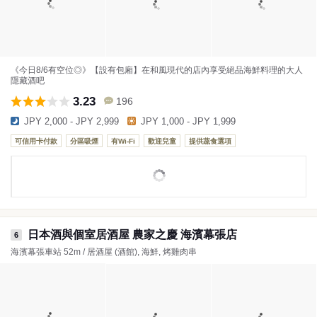
《今日8/6有空位◎》【設有包廂】在和風現代的店內享受絕品海鮮料理的大人
隱藏酒吧
3.23
196
JPY 2,000 - JPY 2,999
JPY 1,000 - JPY 1,999
可信用卡付款
分區吸煙
有Wi-Fi
歡迎兒童
提供蔬食選項
日本酒與個室居酒屋 農家之慶 海濱幕張店
6
海濱幕張車站 52m / 居酒屋 (酒館), 海鮮, 烤雞肉串