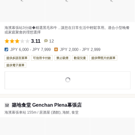
海濱幕張站3分鐘◆精選黑毛和牛，讓您在日常生活中輕鬆享用。適合小型晚餐
或家庭聚會的理想選擇
3.11
12
JPY 6,000 - JPY 7,999
JPY 2,000 - JPY 2,999
提供多語言菜單
可信用卡付款
禁止吸煙
歡迎兒童
提供帶照片的菜單
提供電子菜單
築地食堂 Genchan Plena幕張店
12
海濱幕張車站 155m / 居酒屋 (酒館), 海鮮, 食堂