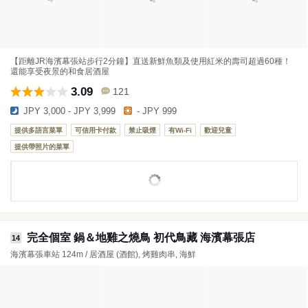
【距離JR海濱幕張站步行2分鐘】直送新鮮魚類及使用紅米的壽司超過60種！
還能享受夜景的和食居酒屋
3.09
121
JPY 3,000 - JPY 3,999
- JPY 999
提供多語言菜單
可信用卡付款
禁止吸煙
有Wi-Fi
歡迎兒童
提供帶照片的菜單
完全個室 鍋＆地雞之燒鳥 初代鳥藏 海濱幕張店
14
海濱幕張車站 124m / 居酒屋 (酒館), 烤雞肉串, 海鮮