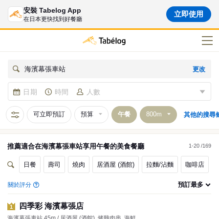
安裝 Tabelog App
立即使用
在日本更快找到好餐廳
更改
海濱幕張車站
日期
時間
人數
可立即預訂
預算
午餐
其他的搜尋
推薦適合在
海濱幕張車站
享用
午餐
的
美食餐廳
1-20 /169
日餐
壽司
燒肉
居酒屋 (酒館)
拉麵/沾麵
咖啡店
預訂最多
關於評分
四季彩 海濱幕張店
1
海濱幕張車站 45m / 居酒屋 (酒館), 烤雞肉串, 海鮮