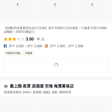
【距離JR海濱幕張站步行2分鐘】當日可預約◎完全個室／◎最多可享3小時飲
品暢飲！3000日圓起◎
3.00
11
JPY 3,000 - JPY 3,999
JPY 2,000 - JPY 2,999
可信用卡付款
可吸煙
最上階 夜景 居酒屋 空海 海濱幕張店
19
海濱幕張車站 346m / 居酒屋 (酒館), 海鮮, 雞肉料理