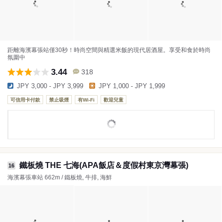
距離海濱幕張站僅30秒！時尚空間與精選米飯的現代居酒屋。享受和食於時尚
氛圍中
3.44
318
JPY 3,000 - JPY 3,999
JPY 1,000 - JPY 1,999
可信用卡付款
禁止吸煙
有Wi-Fi
歡迎兒童
鐵板燒 THE 七海(APA飯店＆度假村東京灣幕張)
16
海濱幕張車站 662m / 鐵板燒, 牛排, 海鮮