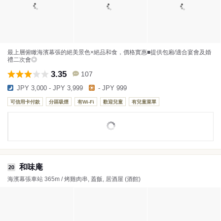
最上層俯瞰海濱幕張的絕美景色×絕品和食，價格實惠■提供包廂/適合宴會及婚
禮二次會◎
3.35
107
JPY 3,000 - JPY 3,999
- JPY 999
可信用卡付款
分區吸煙
有Wi-Fi
歡迎兒童
有兒童菜單
和味庵
20
海濱幕張車站 365m / 烤雞肉串, 蓋飯, 居酒屋 (酒館)