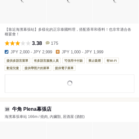
【靠近海濱幕張站】多樣化的正宗泰國料理，搭配香草和香料！也非常適合各
種宴會！
3.38
175
JPY 2,000 - JPY 2,999
JPY 1,000 - JPY 1,999
提供多語言菜單
有多語言服務人員
可信用卡付款
禁止吸煙
有Wi-Fi
歡迎兒童
提供帶照片的菜單
提供電子菜單
牛角 Plena幕張店
10
海濱幕張車站 166m / 燒肉, 內臟類, 居酒屋 (酒館)