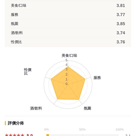
3.81
美食/口味
3.77
服務
3.85
氛圍
3.74
酒/飲料
3.76
性價比
美食/口味
5
4
3
性價
比
2
服務
1
0
酒/飲料
氛圍
評價分佈
0%
50%
100%
5.0
5