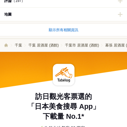
評論
（197）
地圖
顯示所有相關資訊
千葉
千葉 居酒屋 (酒館)
千葉市 居酒屋 (酒館)
幕張 居酒屋 
訪日觀光客票選的
「日本美食搜尋 App」
下載量 No.1*