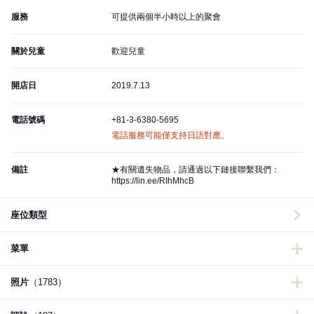
服務
可提供兩個半小時以上的聚會
關於兒童
歡迎兒童
開店日
2019.7.13
電話號碼
+81-3-6380-5695
電話服務可能僅支持日語對應。
備註
★有關遺失物品，請通過以下鏈接聯繫我們：
https://lin.ee/RIhMhcB
座位類型
菜單
照片
（1783）