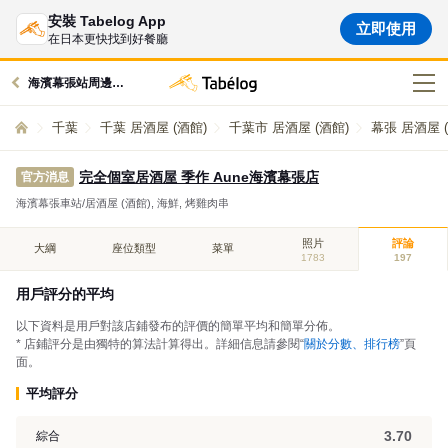
安裝 Tabelog App
立即使用
在日本更快找到好餐廳
海濱幕張站周邊的美食
千葉
千葉 居酒屋 (酒館)
千葉市 居酒屋 (酒館)
幕張 居酒屋 
完全個室居酒屋 季作 Aune海濱幕張店
官方消息
海濱幕張車站/居酒屋 (酒館), 海鮮, 烤雞肉串
照片
評論
大綱
座位類型
菜單
1783
197
用戶評分的平均
以下資料是用戶對該店鋪發布的評價的簡單平均和簡單分佈。
* 店鋪評分是由獨特的算法計算得出。詳細信息請參閱“
關於分數、排行榜
”頁
面。
平均評分
3.70
綜合