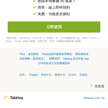
收錄本地餐廳 90 萬家＋
簡單：線上即時預約
免費：功能多於網站
立即使用
*資料來源：AppTweak，2025 年 11 月調查。以「日本餐廳搜尋 App」類別（Food &
Drink、Travel）為統計範圍，涵蓋台灣、香港、韓國與美國的總下載量。
FAQ
使用條款
Tabelog預約服務使用條款
隱私權政策
外部傳輸（選擇退出）
聯繫我們
Tabelog 多語言版 App
日本的飲食文化與禮儀指南
語言：
English
简体中文
繁體中文
한국어
日本語
至首頁
©Kakaku.com, Inc.