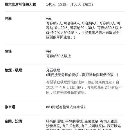
最大宴席可容納人數
140人（座位）, 150人（站立）
包廂
yes
可容納2人, 可容納4人, 可容納6人, 可容納8人, 可
容納10～20人, 可容納20～30人, 可容納30人以上
(
2~4位客人的情況下，可能要帶您去用窗簾完全
隔開的單間座位。
)
包場
yes
可容納50人以上
禁煙・吸煙
分區吸煙
(
我們接受分煙的要求，歡迎隨時與我們洽談。
)
有關被動吸煙對策的法律（修訂健康促進法）自
2020 年 4 月 1 日起施行，可能與最新資訊有所不
同，請在光臨餐廳前確認。
停車場
no (
附近有投幣式停車場
)
空間、設備
時尚的環境, 平靜的環境, 座位寬敞, 有情人雅座,
沙發座位, 有日式包廂, 有日式圍爐座位, 我可以站