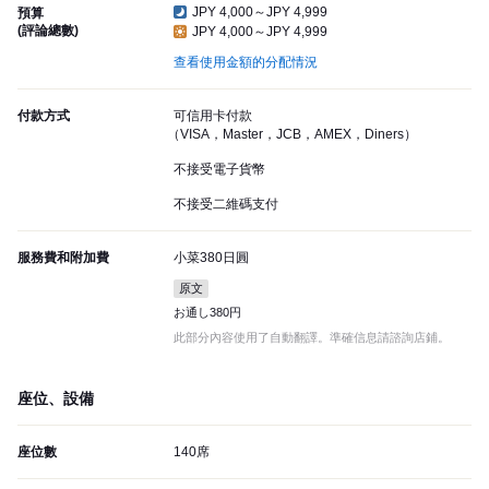
JPY 4,000～JPY 4,999
預算
(評論總數)
JPY 4,000～JPY 4,999
查看使用金額的分配情況
付款方式
可信用卡付款
（VISA，Master，JCB，AMEX，Diners）
不接受電子貨幣
不接受二維碼支付
服務費和附加費
小菜380日圓
原文
お通し380円
此部分內容使用了自動翻譯。準確信息請諮詢店鋪。
座位、設備
座位數
140席