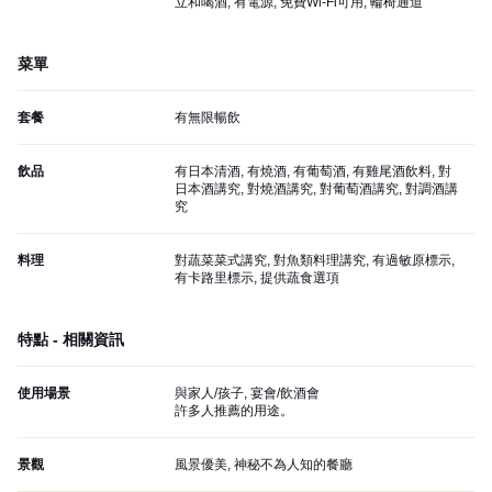
立和喝酒, 有電源, 免費Wi-Fi可用, 輪椅通道
菜單
套餐
有無限暢飲
飲品
有日本清酒, 有燒酒, 有葡萄酒, 有雞尾酒飲料, 對
日本酒講究, 對燒酒講究, 對葡萄酒講究, 對調酒講
究
料理
對蔬菜菜式講究, 對魚類料理講究, 有過敏原標示,
有卡路里標示, 提供蔬食選項
特點 - 相關資訊
使用場景
與家人/孩子, 宴會/飲酒會
許多人推薦的用途。
景觀
風景優美, 神秘不為人知的餐廳