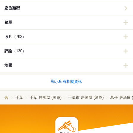
座位類型
菜單
照片
（793）
評論
（130）
地圖
顯示所有相關資訊
千葉
千葉 居酒屋 (酒館)
千葉市 居酒屋 (酒館)
幕張 居酒屋 