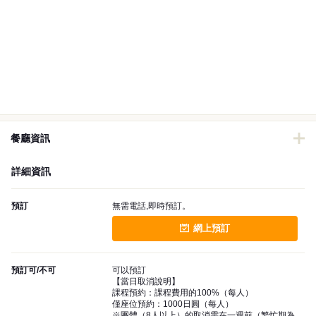
餐廳資訊
詳細資訊
預訂
無需電話,即時預訂。
網上預訂
預訂可/不可
可以預訂
【當日取消說明】
課程預約：課程費用的100%（每人）
僅座位預約：1000日圓（每人）
※團體（8人以上）的取消需在一週前（繁忙期為