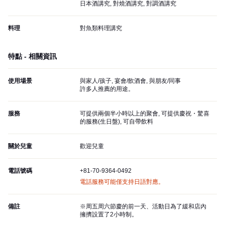
日本酒講究, 對燒酒講究, 對調酒講究
料理
對魚類料理講究
特點 - 相關資訊
使用場景
與家人/孩子, 宴會/飲酒會, 與朋友/同事
許多人推薦的用途。
服務
可提供兩個半小時以上的聚會, 可提供慶祝・驚喜
的服務(生日盤), 可自帶飲料
關於兒童
歡迎兒童
電話號碼
+81-70-9364-0492
電話服務可能僅支持日語對應。
備註
※周五周六節慶的前一天、活動日為了緩和店內
擁擠設置了2小時制。