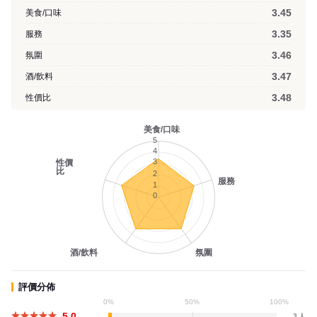
3.45
美食/口味
3.35
服務
3.46
氛圍
3.47
酒/飲料
3.48
性價比
美食/口味
5
4
3
性價
比
2
服務
1
0
酒/飲料
氛圍
評價分佈
0%
50%
100%
5.0
3