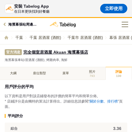
安裝 Tabelog App
立即使用
在日本更快找到好餐廳
海濱幕張站周邊的美食
千葉
千葉 居酒屋 (酒館)
千葉市 居酒屋 (酒館)
幕張 居酒屋 
完全個室居酒屋 Akuan 海濱幕張店
官方消息
海濱幕張車站/居酒屋 (酒館), 烤雞肉串, 海鮮
照片
評論
大綱
座位類型
菜單
793
130
用戶評分的平均
以下資料是用戶對該店鋪發布的評價的簡單平均和簡單分佈。
* 店鋪評分是由獨特的算法計算得出。詳細信息請參閱“
關於分數、排行榜
”頁
面。
平均評分
3.36
綜合