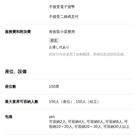
不接受電子貨幣
不接受二維碼支付
服務費和附加費
有收取小菜費用
原文
お通し代あり
此部分內容使用了自動翻譯。準確信息請諮詢店鋪。
座位、設備
座位數
150席
最大宴席可容納人數
150人（座位）, 150人（站立）
包廂
yes
可容納2人, 可容納4人, 可容納6人, 可容納8人, 可
容納10～20人, 可容納20～30人, 可容納30人以上