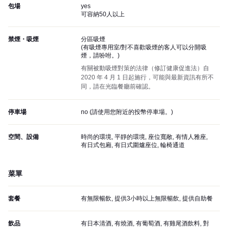
包場
yes
可容納50人以上
禁煙・吸煙
分區吸煙
(
有吸煙專用室/對不喜歡吸煙的客人可以分開吸
煙，請吩咐。
)
有關被動吸煙對策的法律（修訂健康促進法）自
2020 年 4 月 1 日起施行，可能與最新資訊有所不
同，請在光臨餐廳前確認。
停車場
no (
請使用您附近的投幣停車場。
)
空間、設備
時尚的環境, 平靜的環境, 座位寬敞, 有情人雅座,
有日式包廂, 有日式圍爐座位, 輪椅通道
菜單
套餐
有無限暢飲, 提供3小時以上無限暢飲, 提供自助餐
飲品
有日本清酒, 有燒酒, 有葡萄酒, 有雞尾酒飲料, 對