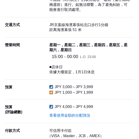
兩週前）進行。如無法聯繫，為了避免糾紛，可
能會進行取消處理。
交通方式
JR京葉線海濱幕張站北口步行1分鐘
距离海濱幕張 51 米
營業時間
星期一，星期二，星期三，星期四，星期五，星
期六，星期日
15:00 - 00:00
L.O. 23:00
■店休日
依據大樓規定，1月1日休息
JPY 3,000～JPY 3,999
預算
JPY 1,000～JPY 1,999
JPY 4,000～JPY 4,999
預算
(評論總數)
查看使用金額的分配情況
付款方式
可信用卡付款
（VISA，Master，JCB，AMEX）