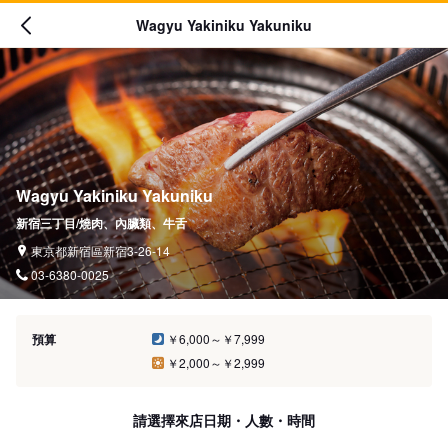
Wagyu Yakiniku Yakuniku
Wagyu Yakiniku Yakuniku
新宿三丁目/燒肉、內臟類、牛舌
東京都新宿區新宿3-26-14
03-6380-0025
預算
￥6,000～￥7,999
￥2,000～￥2,999
請選擇來店日期・人數・時間