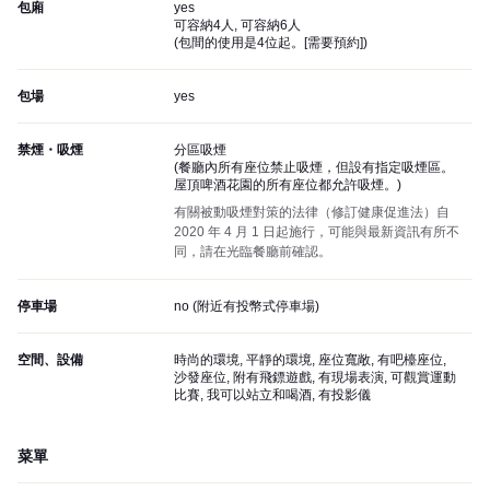
包廂
yes
可容納4人, 可容納6人
(
包間的使用是4位起。[需要預約]
)
包場
yes
禁煙・吸煙
分區吸煙
(
餐廳內所有座位禁止吸煙，但設有指定吸煙區。
屋頂啤酒花園的所有座位都允許吸煙。
)
有關被動吸煙對策的法律（修訂健康促進法）自
2020 年 4 月 1 日起施行，可能與最新資訊有所不
同，請在光臨餐廳前確認。
停車場
no (
附近有投幣式停車場
)
空間、設備
時尚的環境, 平靜的環境, 座位寬敞, 有吧檯座位,
沙發座位, 附有飛鏢遊戲, 有現場表演, 可觀賞運動
比賽, 我可以站立和喝酒, 有投影儀
菜單