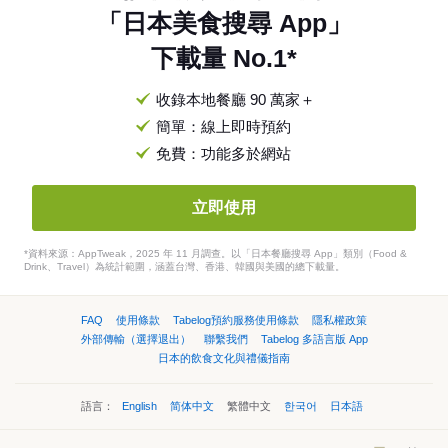
「日本美食搜尋 App」
下載量 No.1*
收錄本地餐廳 90 萬家＋
簡單：線上即時預約
免費：功能多於網站
立即使用
*資料來源：AppTweak，2025 年 11 月調查。以「日本餐廳搜尋 App」類別（Food &
Drink、Travel）為統計範圍，涵蓋台灣、香港、韓國與美國的總下載量。
FAQ
使用條款
Tabelog預約服務使用條款
隱私權政策
外部傳輸（選擇退出）
聯繫我們
Tabelog 多語言版 App
日本的飲食文化與禮儀指南
語言：
English
简体中文
繁體中文
한국어
日本語