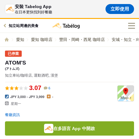
安裝 Tabelog App
立即使用
在日本更快找到好餐廳
知立站周邊的美食
愛知
愛知 咖啡店
豐田・岡崎・西尾 咖啡店
安城・知立・刈
已停業
ATOM'S
(アトムズ)
知立車站/咖啡店, 運動酒吧, 漢堡
3.07
6
JPY 3,000 - JPY 3,999
-
星期一
餐廳資訊
在多語言 App 中開啟