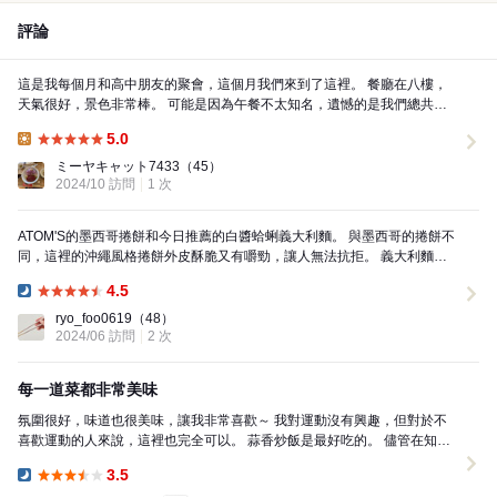
評論
這是我每個月和高中朋友的聚會，這個月我們來到了這裡。 餐廳在八樓，
天氣很好，景色非常棒。 可能是因為午餐不太知名，遺憾的是我們總共只
有兩組客人，但料理的份量足夠，店員的服務態度...
5.0
Lunch:
ミーヤキャット7433
（45）
2024/10 訪問
1 次
ATOM'S的墨西哥捲餅和今日推薦的白醬蛤蜊義大利麵。 與墨西哥的捲餅不
同，這裡的沖繩風格捲餅外皮酥脆又有嚼勁，讓人無法抗拒。 義大利麵的
品質也不亞於正宗的意大利菜！份量十足，...
4.5
Dinner:
ryo_foo0619
（48）
2024/06 訪問
2 次
每一道菜都非常美味
氛圍很好，味道也很美味，讓我非常喜歡～ 我對運動沒有興趣，但對於不
喜歡運動的人來說，這裡也完全可以。 蒜香炒飯是最好吃的。 儘管在知
立，但因為靠近車站，所以沒有停車場有點可惜。...
3.5
Dinner: