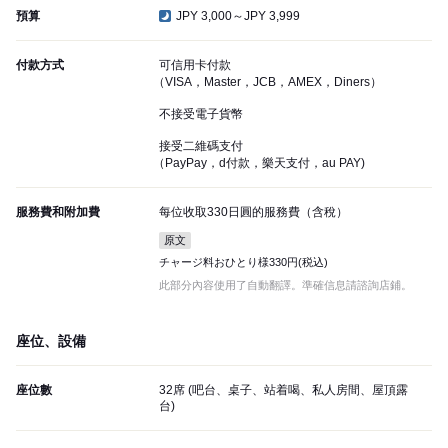
預算
JPY 3,000～JPY 3,999
付款方式
可信用卡付款
（VISA，Master，JCB，AMEX，Diners）
不接受電子貨幣
接受二維碼支付
（PayPay，d付款，樂天支付，au PAY)
服務費和附加費
每位收取330日圓的服務費（含稅）
原文
チャージ料おひとり様330円(税込)
此部分內容使用了自動翻譯。準確信息請諮詢店鋪。
座位、設備
座位數
32席 (吧台、桌子、站着喝、私人房間、屋頂露
台)