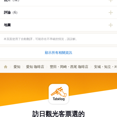
評論
（6）
地圖
本頁面使用了自動翻譯，可能存在不準確的情況，請諒解。
顯示所有相關資訊
愛知
愛知 咖啡店
豐田・岡崎・西尾 咖啡店
安城・知立・刈
訪日觀光客票選的