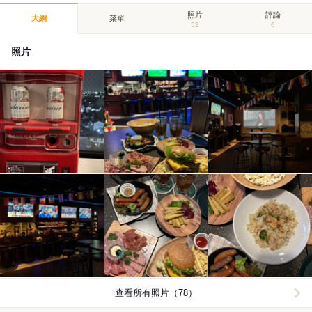
照片
評論
大綱
菜單
52
6
照片
查看所有照片（78）