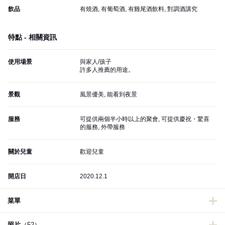
飲品
有燒酒, 有葡萄酒, 有雞尾酒飲料, 對調酒講究
特點 - 相關資訊
使用場景
與家人/孩子
許多人推薦的用途。
景觀
風景優美, 能看到夜景
服務
可提供兩個半小時以上的聚會, 可提供慶祝・驚喜
的服務, 外帶服務
關於兒童
歡迎兒童
開店日
2020.12.1
菜單
照片
（52）