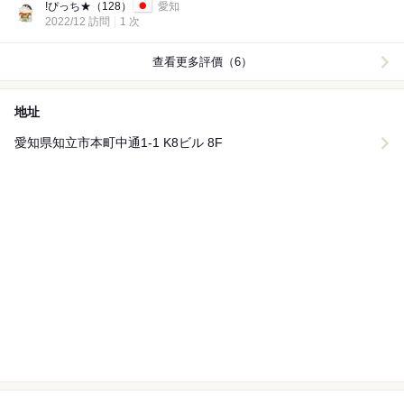
!ぴっち★
（128）
愛知
2022/12 訪問
1 次
查看更多評價（6）
地址
愛知県知立市本町中通1-1 K8ビル 8F