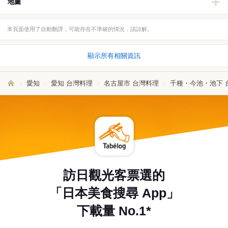
地圖
本頁面使用了自動翻譯，可能存在不準確的情況，請諒解。
顯示所有相關資訊
愛知
愛知 台灣料理
名古屋市 台灣料理
千種・今池・池下 
訪日觀光客票選的
「日本美食搜尋 App」
下載量 No.1*