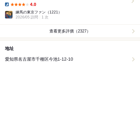
間，撲鼻而來的蒜香和辣椒香氣令人食指大動。 喝下一...
4.0
Dinner:
練馬の東京ファン
（1221）
2026/05 訪問
1 次
查看更多評價（2327）
地址
愛知県名古屋市千種区今池1-12-10