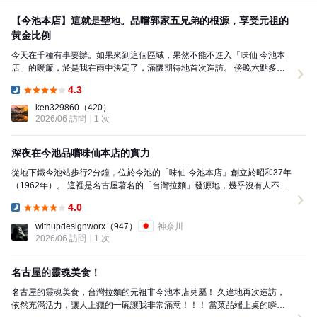
【今池本店】這就是聖地。品嚐郭家五兄弟的根源，享受元祖的
黃金比例
今天在千種有事要辦。如果來到這個區域，果然不能不進入「味仙 今池本
店」的暖簾，於是我在雨中決定了，滿懷期待地首次造訪。 傍晚六點多到
達現場。充滿活力的一樓幾乎已經滿座，於是被引導到...
4.3
Dinner:
ken329860
（420）
2026/06 訪問
1 次
深夜在今池品嚐味仙本店的實力
從地下鐵今池站步行2分鐘，位於今池的「味仙 今池本店」創立於昭和37年
（1962年）。 這裡是名古屋著名的「台灣拉麵」發源地，幾乎沒有人不知
道，是家廣受歡迎的台灣料理店！多年來深耕...
4.0
Dinner:
withupdesignworx
（947）
神奈川
2026/06 訪問
1 次
名古屋的靈魂美食！
名古屋的靈魂美食，台灣拉麵的元祖非今池本店莫屬！ 久違地再次造訪，
依然充滿活力，讓人上癮的一碗讓我非常滿意！！！ 當菜品端上桌的瞬