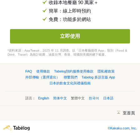
收錄本地餐廳 90 萬家＋
簡單：線上即時預約
免費：功能多於網站
立即使用
*資料來源：AppTweak，2025 年 11 月調查。以「日本餐廳搜尋 App」類別（Food &
Drink、Travel）為統計範圍，涵蓋台灣、香港、韓國與美國的總下載量。
FAQ
使用條款
Tabelog預約服務使用條款
隱私權政策
外部傳輸（選擇退出）
聯繫我們
Tabelog 多語言版 App
日本的飲食文化與禮儀指南
語言：
English
简体中文
繁體中文
한국어
日本語
至首頁
©Kakaku.com, Inc.