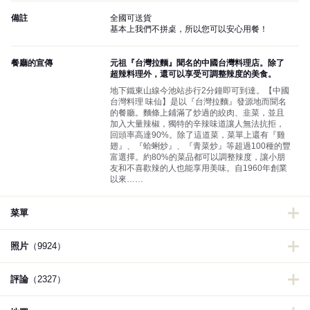
備註
全國可送貨
基本上我們不拼桌，所以您可以安心用餐！
餐廳的宣傳
元祖『台灣拉麵』聞名的中國台灣料理店。除了
超辣料理外，還可以享受可調整辣度的美食。
地下鐵東山線今池站步行2分鐘即可到達。【中國
台灣料理 味仙】是以『台灣拉麵』發源地而聞名
的餐廳。麵條上鋪滿了炒過的絞肉、韭菜，並且
加入大量辣椒，獨特的辛辣味道讓人無法抗拒，
回頭率高達90%。除了這道菜，菜單上還有『雞
翅』、『蛤蜊炒』、『青菜炒』等超過100種的豐
富選擇。約80%的菜品都可以調整辣度，讓小朋
友和不喜歡辣的人也能享用美味。自1960年創業
以來……
菜單
照片
（9924）
評論
（2327）