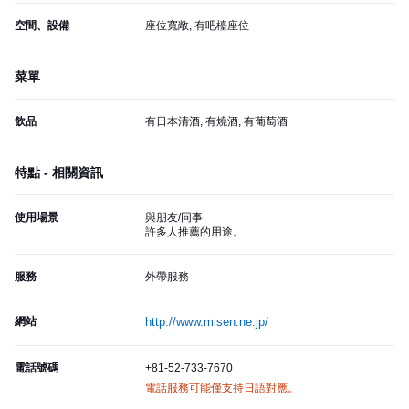
空間、設備
座位寬敞, 有吧檯座位
菜單
飲品
有日本清酒, 有燒酒, 有葡萄酒
特點 - 相關資訊
使用場景
與朋友/同事
許多人推薦的用途。
服務
外帶服務
網站
http://www.misen.ne.jp/
電話號碼
+81-52-733-7670
電話服務可能僅支持日語對應。