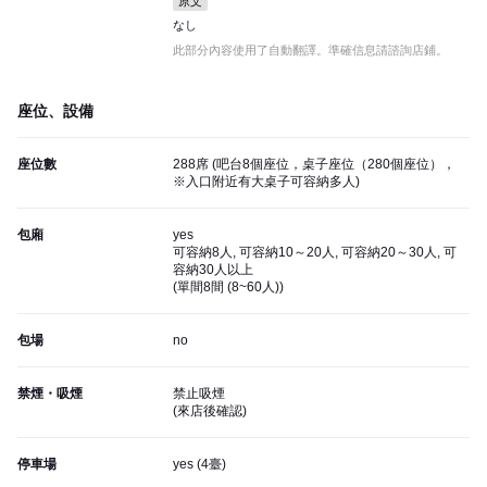
原文
なし
此部分內容使用了自動翻譯。準確信息請諮詢店鋪。
座位、設備
座位數
288席 (吧台8個座位，桌子座位（280個座位），
※入口附近有大桌子可容納多人)
包廂
yes
可容納8人, 可容納10～20人, 可容納20～30人, 可
容納30人以上
(
單間8間 (8~60人)
)
包場
no
禁煙・吸煙
禁止吸煙
(
來店後確認
)
停車場
yes (
4臺
)