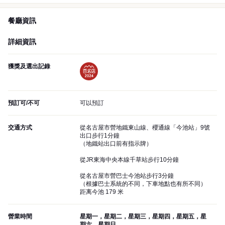
餐廳資訊
詳細資訊
獲獎及選出記錄
預訂可/不可
可以預訂
交通方式
從名古屋市營地鐵東山線、櫻通線「今池站」9號
出口步行1分鐘
（地鐵站出口前有指示牌）
從JR東海中央本線千草站步行10分鐘
從名古屋市營巴士今池站步行3分鐘
（根據巴士系統的不同，下車地點也有所不同）
距离今池 179 米
營業時間
星期一，星期二，星期三，星期四，星期五，星
期六，星期日