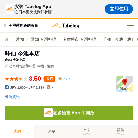
安裝 Tabelog App
立即使用
在日本更快找到好餐廳
今池站周邊的美食
愛知
愛知 台灣料理
名古屋市 台灣料理
千種・今池・池下 
味仙 今池本店
(味仙 今池本店)
今池車站/台灣料理, 中餐, 拉麵
3.50
很好
2327
JPY 2,000 - JPY 2,999
-
餐廳資訊
在多語言 App 中開啟
照片
評論
大綱
菜單
9924
2327