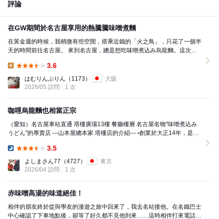
評論
在GW期間於名古屋享用的熱騰騰味噌煮麵
在黃金週的時候，我稍微有些空閒，搭乘近鐵的「火之鳥」，只花了一個半
天的時間前往名古屋。 來到名古屋，總是想吃味噌煮込み烏龍麵。這次我
造訪了「山本屋總本家 塔樓店」。雖然是下午四點半...
3.6
Lunch:
はむりんぷりん
（1173）
大阪
2026/05 訪問
1 次
咖哩烏龍麵也相當正宗
（愛知）名古屋車站直通 塔樓廣場13樓 餐廳樓層 名古屋名物"味噌煮込み
うどん"的專賣店 ---山本屋總本家 塔樓店的介紹--- ▫︎創業於大正14年，是味
噌煮込みうどん的代表店 ...
3.5
Dinner:
よしまさん77
（4727）
東京
2026/04 訪問
1 次
赤味噌高湯的味道絕佳！
相伴的朋友終於從與學友的漫遊之旅中回來了，我去名站接他。在名鐵巴士
中心確認了下車地點後，卻等了好久都不見他到來……這時相伴打來電話