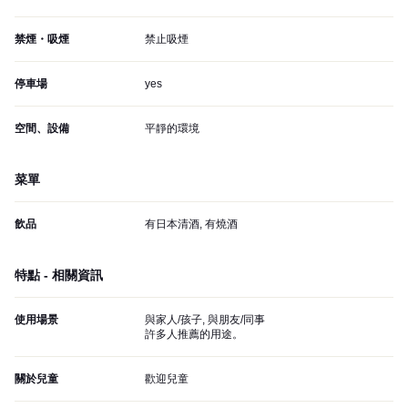
禁煙・吸煙
禁止吸煙
停車場
yes
空間、設備
平靜的環境
菜單
飲品
有日本清酒, 有燒酒
特點 - 相關資訊
使用場景
與家人/孩子, 與朋友/同事
許多人推薦的用途。
關於兒童
歡迎兒童