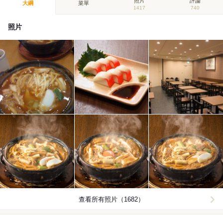
照片
評論
大綱
菜單
1417
740
照片
查看所有照片（1682）