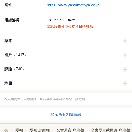
網站
https://www.yamamotoya.co.jp/
電話號碼
+81-52-581-9625
電話服務可能僅支持日語對應。
菜單
照片
（1417）
評論
（740）
地圖
本頁面使用了自動翻譯，可能存在不準確的情況，請諒解。
顯示所有相關資訊
愛知
愛知 烏龍麵
名古屋市 烏龍麵
名古屋車站周邊 烏龍麵