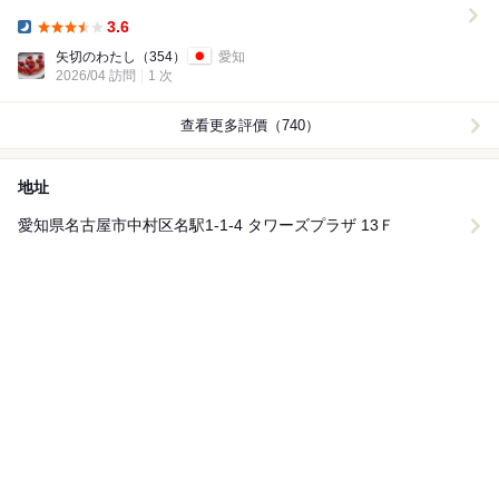
說：「沒有任何解釋就被放在前面的JR名古屋站下車。...
3.6
Dinner:
矢切のわたし
（354）
愛知
2026/04 訪問
1 次
查看更多評價（740）
地址
愛知県名古屋市中村区名駅1-1-4 タワーズプラザ 13Ｆ