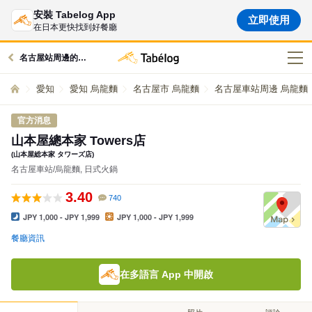
安裝 Tabelog App
立即使用
在日本更快找到好餐廳
名古屋站周邊的美食
愛知
愛知 烏龍麵
名古屋市 烏龍麵
名古屋車站周邊 烏龍麵
官方消息
山本屋總本家 Towers店
(山本屋総本家 タワーズ店)
名古屋車站/烏龍麵, 日式火鍋
3.40
740
JPY 1,000 - JPY 1,999
JPY 1,000 - JPY 1,999
餐廳資訊
在多語言 App 中開啟