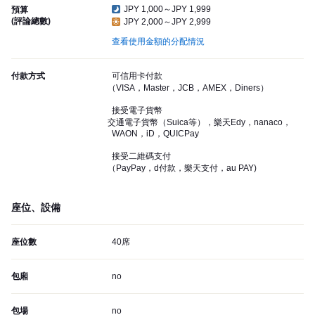
JPY 1,000～JPY 1,999
預算
(評論總數)
JPY 2,000～JPY 2,999
查看使用金額的分配情況
付款方式
可信用卡付款
（VISA，Master，JCB，AMEX，Diners）
接受電子貨幣
交通電子貨幣（Suica等），樂天Edy，nanaco，
WAON，iD，QUICPay
接受二維碼支付
（PayPay，d付款，樂天支付，au PAY)
座位、設備
座位數
40席
包廂
no
包場
no