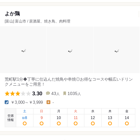
よか鶏
[富山] 富山市 / 居酒屋、焼き鳥、肉料理
荒町駅1分◆丁寧に仕込んだ焼鳥や串焼◎お得なコースや幅広いドリン
クメニューをご用意！
3.30
43
1035
人
人
￥3,000～￥3,999
-
土
日
月
火
水
木
金
空席
8
9
10
11
12
13
14
8
/
情報