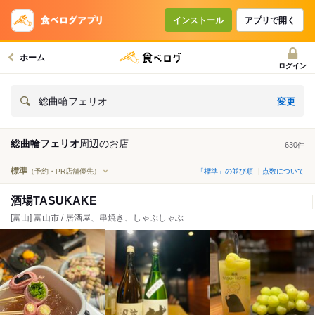
インストール
アプリで開く
ホーム
ログイン
変更
総曲輪フェリオ
総曲輪フェリオ
周辺の
お店
630
件
標準
（予約・PR店舗優先）
「標準」の並び順
点数について
酒場TASUKAKE
[富山] 富山市 / 居酒屋、串焼き、しゃぶしゃぶ