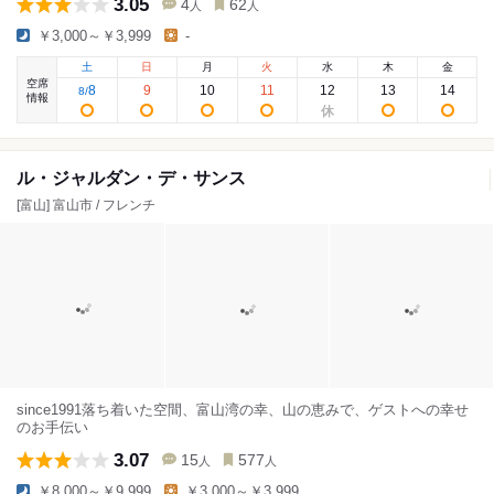
3.05
4
62
人
人
￥3,000～￥3,999
-
土
日
月
火
水
木
金
空席
8
9
10
11
12
13
14
8
/
情報
ル・ジャルダン・デ・サンス
[富山] 富山市 / フレンチ
since1991落ち着いた空間、富山湾の幸、山の恵みで、ゲストへの幸せ
のお手伝い
3.07
15
577
人
人
￥8,000～￥9,999
￥3,000～￥3,999