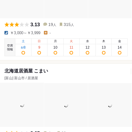
3.13
19
315
人
人
￥3,000～￥3,999
-
土
日
月
火
水
木
金
空席
8
9
10
11
12
13
14
8
/
情報
北海道居酒屋 こまい
[富山] 富山市 / 居酒屋