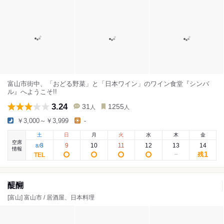
富山市街中、「おどる野菜」と「日本ワイン」のワイン食堂『シンバ
ル』へようこそ!!
3.24
31
1255
人
人
￥3,000～￥3,999
-
土
日
月
火
水
木
金
空席
8
9
10
11
12
13
14
8
/
情報
1
残
醍醐
[富山] 富山市 / 居酒屋、日本料理