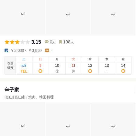
3.15
6
198
人
人
￥3,000～￥3,999
-
土
日
月
火
水
木
金
空席
8
9
10
11
12
13
14
8
/
情報
辛子家
[富山] 富山市 / 焼肉、韓国料理