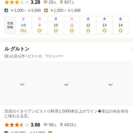
3.28
28
967
人
人
￥3,000～￥3,999
￥1,000～￥1,999
土
日
月
火
水
木
金
空席
8
9
10
11
12
13
14
8
/
情報
ル グルトン
[富山] 富山市 / ビストロ、ワインバー
至高のイタリアンビストロ料理と5000本以上のワイン◆富山の旬を存分
に味わえる店。
3.66
98
4918
人
人