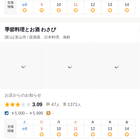
空席
8
9
10
11
12
13
14
8
/
情報
季節料理とお酒 わさび
[富山] 富山市 / 居酒屋、日本料理、海鮮
お店からのお知らせ
3.09
47
1371
人
人
￥5,000～￥5,999
-
土
日
月
火
水
木
金
空席
8
9
10
11
12
13
14
8
/
情報