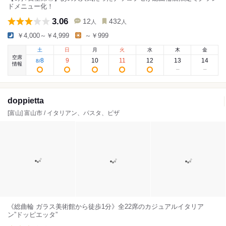
ドメニュー化！
3.06
12
432
人
人
￥4,000～￥4,999
～￥999
土
日
月
火
水
木
金
空席
8
9
10
11
12
13
14
8
/
情報
doppietta
[富山] 富山市 / イタリアン、パスタ、ピザ
《総曲輪 ガラス美術館から徒歩1分》全22席のカジュアルイタリア
ン”ドッピエッタ”