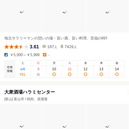
地元サラリーマンの憩いの場・旨い酒、旨い料理、至福の時‼︎
3.61
187
7426
人
人
￥5,000～￥5,999
-
土
日
月
火
水
木
金
空席
8
9
10
11
12
13
14
8
/
情報
大衆酒場ハラミセンター
[富山] 富山市 / 焼肉、居酒屋