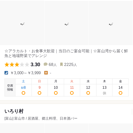
☆アラカルト・お食事大歓迎｜当日のご宴会可能｜☆富山湾から届く鮮
魚と地場野菜でアレンジ
3.30
68
2225
人
人
￥3,000～￥3,999
-
土
日
月
火
水
木
金
空席
8
9
10
11
12
13
14
8
/
情報
いろり村
[富山] 富山市 / 居酒屋、郷土料理、日本酒バー