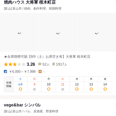
焼肉ハウス 大将軍 桜木町店
[富山] 富山市 / 焼肉、創作料理、韓国料理
★全席喫煙可能【8/9（土）お席空き有】大将軍 桜木町店
3.26
52
1917
人
人
￥6,000～￥7,999
-
土
日
月
火
水
木
金
空席
8
9
10
11
12
13
14
8
/
情報
vege&bar シンバル
[富山] 富山市 / バル、居酒屋、野菜料理