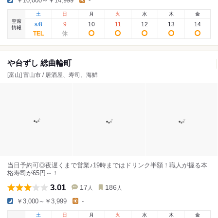
￥10,000～￥14,999
-
土
日
月
火
水
木
金
空席
8
9
10
11
12
13
14
8
/
情報
や台ずし 総曲輪町
[富山] 富山市 / 居酒屋、寿司、海鮮
当日予約可◎夜遅くまで営業♪19時まではドリンク半額！職人が握る本
格寿司が65円～！
3.01
17
186
人
人
￥3,000～￥3,999
-
土
日
月
火
水
木
金