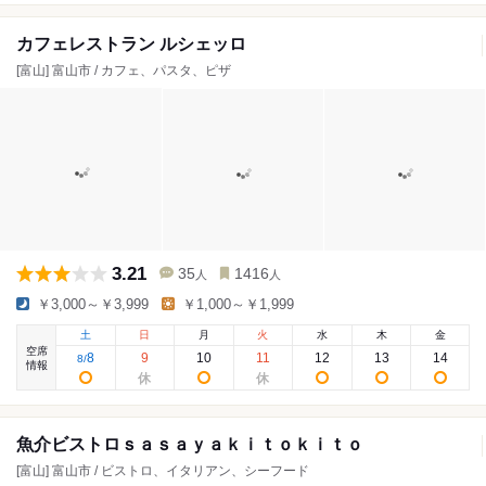
カフェレストラン ルシェッロ
[富山] 富山市 / カフェ、パスタ、ピザ
3.21
35
1416
人
人
￥3,000～￥3,999
￥1,000～￥1,999
土
日
月
火
水
木
金
空席
8
9
10
11
12
13
14
8
/
情報
魚介ビストロｓａｓａｙａｋｉｔｏｋｉｔｏ
[富山] 富山市 / ビストロ、イタリアン、シーフード