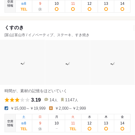
空席
8
9
10
11
12
13
14
8
/
情報
くすのき
[富山] 富山市 / イノベーティブ、ステーキ、すき焼き
時間が、素材の記憶をほどいていく
3.19
14
1147
人
人
￥15,000～￥19,999
￥2,000～￥2,999
土
日
月
火
水
木
金
空席
8
9
10
11
12
13
14
8
/
情報