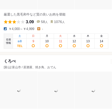
厳選した黒毛和牛など質の良いお肉を堪能
3.09
58
1076
人
人
￥4,000～￥4,999
-
土
日
月
火
水
木
金
空席
8
9
10
11
12
13
14
8
/
情報
くろべ
[富山] 富山市 / 居酒屋、焼き鳥、おでん