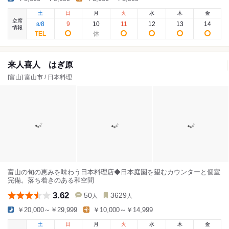
土
日
月
火
水
木
金
空席
8
9
10
11
12
13
14
8
/
情報
来人喜人 はぎ原
[富山] 富山市 / 日本料理
富山の旬の恵みを味わう日本料理店◆日本庭園を望むカウンターと個室
完備。落ち着きのある和空間
3.62
50
3629
人
人
￥20,000～￥29,999
￥10,000～￥14,999
土
日
月
火
水
木
金