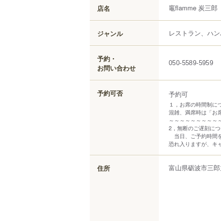
竈flamme 炭三郎
店名
レストラン、ハン
ジャンル
予約・
050-5589-5959
お問い合わせ
予約可否
予約可
１，お席の時間制に
混雑、満席時は「お
～～～～～～～～～
2，無断のご遅刻につ
当日、ご予約時間を
恐れ入りますが、キ
富山県
砺波市
三郎
住所