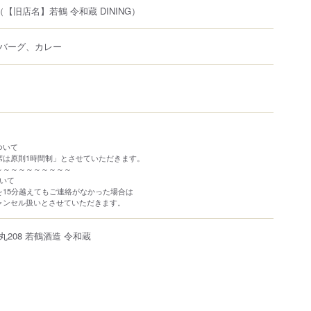
（【旧店名】若鶴 令和蔵 DINING）
バーグ、カレー
ついて
席は原則1時間制」とさせていただきます。
～～～～～～～～～～
いて
15分越えてもご連絡がなかった場合は
ャンセル扱いとさせていただきます。
丸
208
若鶴酒造 令和蔵