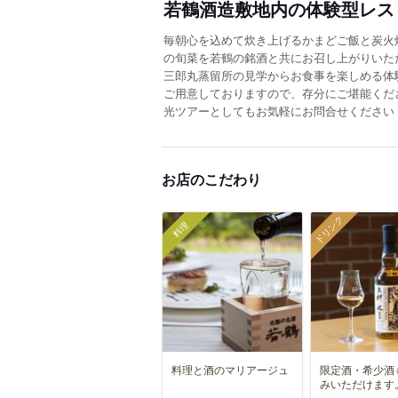
若鶴酒造敷地内の体験型レス
毎朝心を込めて炊き上げるかまどご飯と炭火
の旬菜を若鶴の銘酒と共にお召し上がりいた
三郎丸蒸留所の見学からお食事を楽しめる体
ご用意しておりますので、存分にご堪能くだ
光ツアーとしてもお気軽にお問合せください
お店のこだわり
ドリンク
料理
料理と酒のマリアージュ
限定酒・希少酒
みいただけます