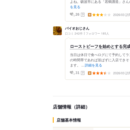
よね。砺波市にある「若鶴酒造」さんの敷
を見る
2026/03 訪
？
26
バイオおじさん
口コミ 242件
フォロワー 185人
ローストビーフを始めとする完成
当日は休日で食べログにて予約してラ
の時間帯であれば並ばずに入店できそ
ます。 ...
詳細を見る
2026/03 訪
？
31
店舗情報（詳細）
店舗基本情報