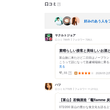
口コミ
？
好みのあう人を
ヤクルトジョア
口コミ 789件
フォロワー 728人
素晴らしい接客と美味しいお酒
富山旅に来たけど二日目はノープラン
こうって話になって急遽城端線に乗る…
見る
2026/05 訪
？
55
ハツ
口コミ 3,770件
フォロワー 11,213人
【富山】若鶴酒造「竈flamme 
072/200 富山の豊かな食文化を