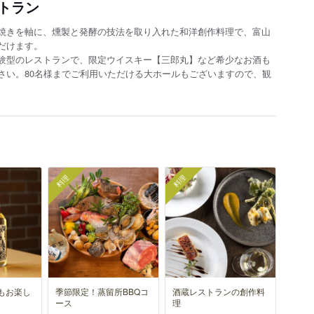
トラン
焼きを軸に、燻製と発酵の技法を取り入れた和洋創作料理で、富山
だけます。
験型のレストランで、限定ウイスキー【三郎丸】など希少なお酒も
さい。80名様までご利用いただける大ホールもございますので、観
料理
料理
もお楽し
季節限定！蒸留所BBQコ
酒蔵レストランの創作料
。
ース
理