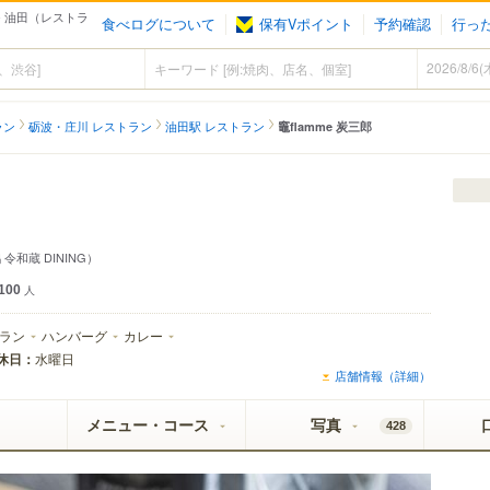
 - 油田（レストラ
食べログについて
保有Vポイント
予約確認
行っ
ラン
砺波・庄川 レストラン
油田駅 レストラン
竈flamme 炭三郎
令和蔵 DINING）
100
人
ラン
ハンバーグ
カレー
休日：
水曜日
店舗情報（詳細）
メニュー・コース
写真
428