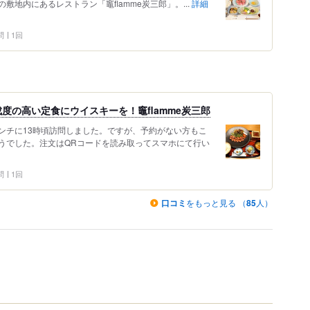
地内にあるレストラン「竈flamme炭三郎」。...
詳細
問
1回
度の高い定食にウイスキーを！竈flamme炭三郎
ンチに13時頃訪問しました。ですが、予約がない方もこ
うでした。注文はQRコードを読み取ってスマホにて行い
問
1回
口コミ
をもっと見る （
85
人）