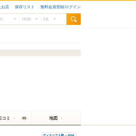
たお店
保存リスト
無料会員登録/ログイン
口コミ
地図
85
ディナーで人数 × 50pt