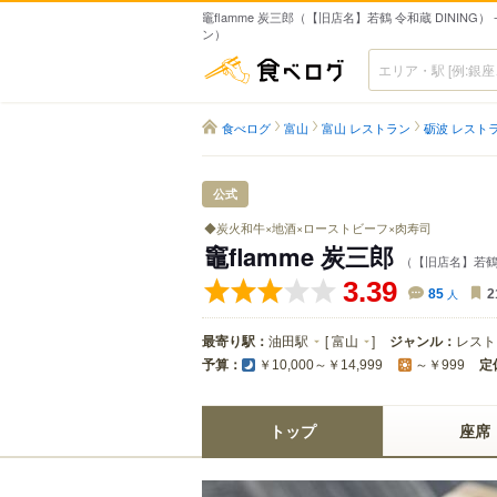
竈flamme 炭三郎（【旧店名】若鶴 令和蔵 DINING）
ン）
食べログ
食べログ
富山
富山 レストラン
砺波 レスト
公式
◆炭火和牛×地酒×ローストビーフ×肉寿司
竈flamme 炭三郎
（【旧店名】若鶴 
3.39
85
人
2
最寄り駅：
油田駅
[
富山
]
ジャンル：
レスト
予算：
定
￥10,000～￥14,999
～￥999
トップ
座席