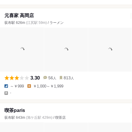
元喜家 高岡店
荻布駅 626m
(江尻駅 59m)
/ ラーメン
3.30
56
813
人
人
～￥999
￥1,000～￥1,999
-
喫茶paris
荻布駅 643m
(旭ケ丘駅 429m)
/ 喫茶店