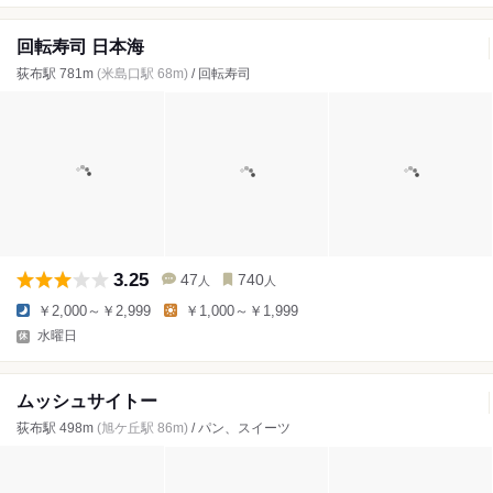
回転寿司 日本海
荻布駅 781m
(米島口駅 68m)
/ 回転寿司
3.25
47
740
人
人
￥2,000～￥2,999
￥1,000～￥1,999
水曜日
ムッシュサイトー
荻布駅 498m
(旭ケ丘駅 86m)
/ パン、スイーツ