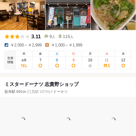
3.11
9
115
人
人
￥2,000～￥2,999
￥1,000～￥1,999
木
金
土
日
月
火
水
空席
6
7
8
9
10
11
12
8
/
情報
1
残
ミスタードーナツ 志貴野ショップ
荻布駅 691m
(江尻駅 107m)
/ ドーナツ