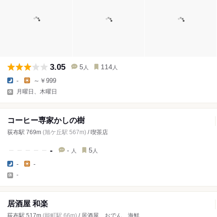
3.05
5
114
人
人
-
～￥999
月曜日、木曜日
コーヒー専家かしの樹
荻布駅 769m
(旭ケ丘駅 567m)
/ 喫茶店
-
-
5
人
人
-
-
-
居酒屋 和楽
荻布駅 517m
(能町駅 66m)
/ 居酒屋、おでん、海鮮