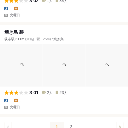
3.02
1
34
人
人
-
-
火曜日
焼き鳥 碧
荻布駅 611m
(米島口駅 125m)
/ 焼き鳥
3.01
2
23
人
人
-
-
火曜日
1
2