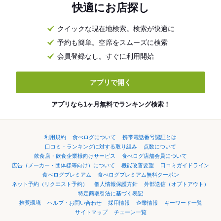
快適にお店探し
クイックな現在地検索。検索が快適に
予約も簡単。空席をスムーズに検索
会員登録なし。すぐに利用開始
アプリで開く
アプリなら1ヶ月無料でランキング検索！
利用規約
食べログについて
携帯電話番号認証とは
口コミ・ランキングに対する取り組み
点数について
飲食店・飲食企業様向けサービス
食べログ店舗会員について
広告（メーカー・団体様等向け）について
機能改善要望
口コミガイドライン
食べログプレミアム
食べログプレミアム無料クーポン
ネット予約（リクエスト予約）
個人情報保護方針
外部送信（オプトアウト）
特定商取引法に基づく表記
推奨環境
ヘルプ・お問い合わせ
採用情報
企業情報
キーワード一覧
サイトマップ
チェーン一覧