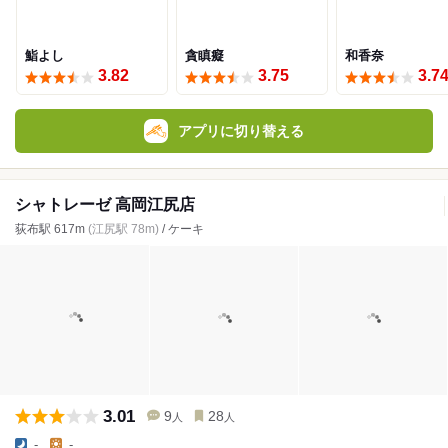
鮨よし
貪瞋癡
和香奈
3.82
3.75
3.7
アプリに切り替える
シャトレーゼ 高岡江尻店
荻布駅 617m
(江尻駅 78m)
/ ケーキ
3.01
9
28
人
人
-
-