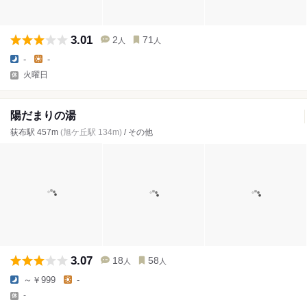
3.01
2
71
人
人
-
-
火曜日
陽だまりの湯
荻布駅 457m
(旭ケ丘駅 134m)
/ その他
3.07
18
58
人
人
～￥999
-
-