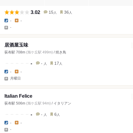
3.02
15
36
人
人
-
-
-
居酒屋玉味
荻布駅 708m
(旭ケ丘駅 499m)
/ 焼き鳥
-
-
17
人
人
-
-
月曜日
Italian Felice
荻布駅 506m
(旭ケ丘駅 94m)
/ イタリアン
-
-
6
人
人
-
-
-