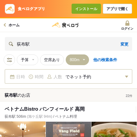
インストール
アプリで開く
ホーム
ログイン
変更
荻布駅
予算
空席あり
他の検索条件
日時
時間
人数
でネット予約
荻布駅
の
お店
22
件
ベトナムBistro バンフィールド 高岡
荻布駅 506m
(旭ケ丘駅 94m)
/ ベトナム料理