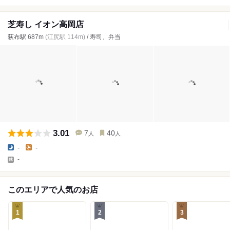
芝寿し イオン高岡店
荻布駅 687m
(江尻駅 114m)
/ 寿司、弁当
3.01
7
40
人
人
-
-
-
このエリアで人気のお店
1
2
3