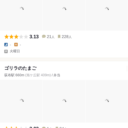
3.13
21
228
人
人
-
-
火曜日
ゴリラのたまご
荻布駅 660m
(旭ケ丘駅 409m)
/ 弁当