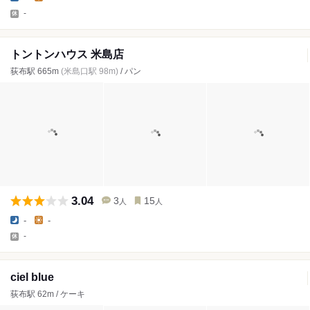
-
トントンハウス 米島店
荻布駅 665m
(米島口駅 98m)
/ パン
3.04
3
15
人
人
-
-
-
ciel blue
荻布駅 62m / ケーキ