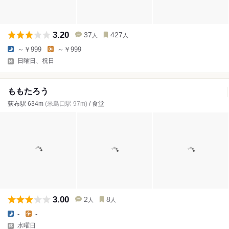
3.20
37
427
人
人
～￥999
～￥999
日曜日、祝日
ももたろう
荻布駅 634m
(米島口駅 97m)
/ 食堂
3.00
2
8
人
人
-
-
水曜日