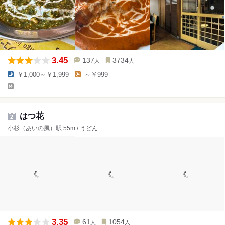
3.45
137
3734
人
人
￥1,000～￥1,999
～￥999
-
はつ花
2
小杉（あいの風）駅 55m / うどん
3.35
61
1054
人
人