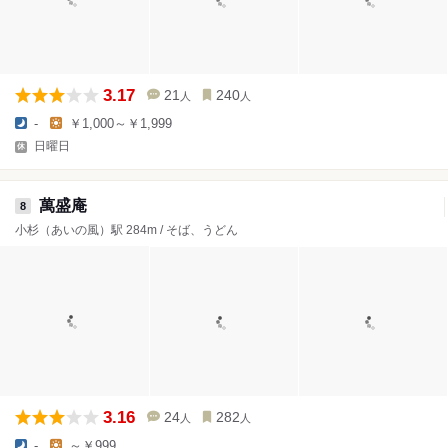
3.17
21
240
人
人
-
￥1,000～￥1,999
日曜日
萬盛庵
8
小杉（あいの風）駅 284m / そば、うどん
3.16
24
282
人
人
-
～￥999