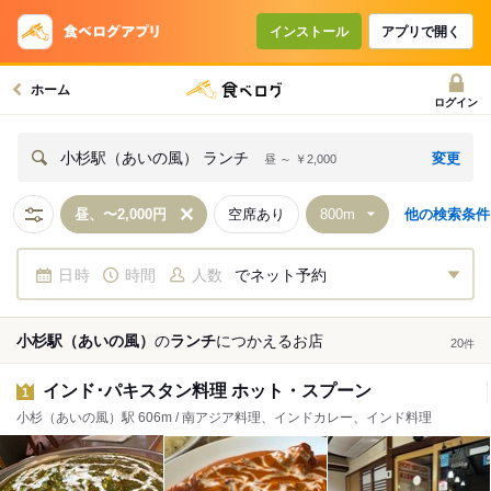
インストール
アプリで開く
ホーム
ログイン
変更
小杉駅（あいの風） ランチ
昼 ～ ￥2,000
昼、〜2,000円
空席あり
他の検索条件
日時
時間
人数
でネット予約
小杉駅（あいの風）
の
ランチ
につかえる
お店
20
件
インド･パキスタン料理 ホット・スプーン
1
小杉（あいの風）駅 606m / 南アジア料理、インドカレー、インド料理