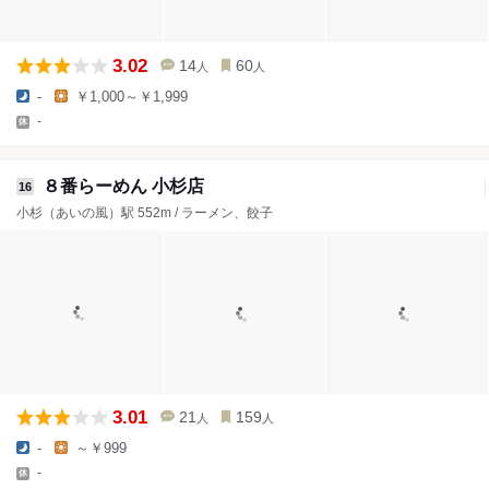
3.02
14
60
人
人
-
￥1,000～￥1,999
-
８番らーめん 小杉店
16
小杉（あいの風）駅 552m / ラーメン、餃子
3.01
21
159
人
人
-
～￥999
-