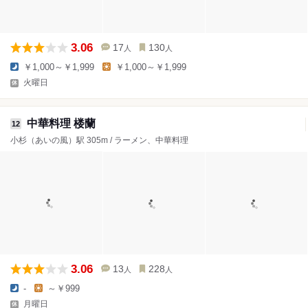
3.06
17
130
人
人
￥1,000～￥1,999
￥1,000～￥1,999
火曜日
中華料理 楼蘭
12
小杉（あいの風）駅 305m / ラーメン、中華料理
3.06
13
228
人
人
-
～￥999
月曜日