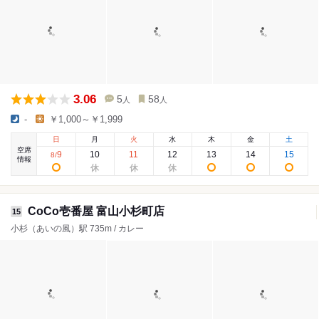
3.06
5
58
人
人
-
￥1,000～￥1,999
日
月
火
水
木
金
土
空席
9
10
11
12
13
14
15
8
/
情報
CoCo壱番屋 富山小杉町店
15
小杉（あいの風）駅 735m / カレー