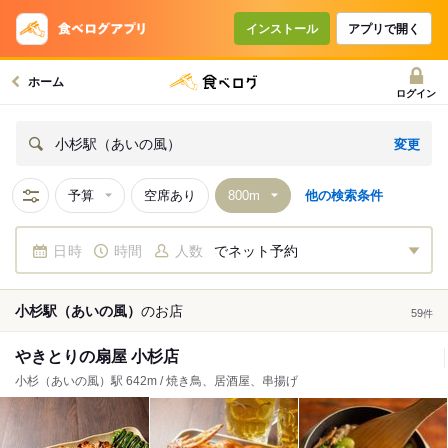
インストール
アプリで開く
ホーム
ログイン
変更
小杉駅（あいの風）
予算
空席あり
他の検索条件
日時
時間
人数
でネット予約
小杉駅（あいの風）
の
お店
59
件
やきとりの扇屋 小杉店
小杉（あいの風）駅 642m / 焼き鳥、居酒屋、串揚げ