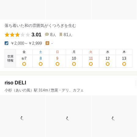
落ち着いた和の雰囲気がくつろぎを生む
3.01
8
81
人
人
￥2,000～￥2,999
-
金
土
日
月
火
水
木
空席
7
8
9
10
11
12
13
8
/
情報
riso DELI
小杉（あいの風）駅 314m / 惣菜・デリ、カフェ