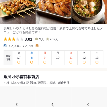
美味しいやきとりと居酒屋料理が自慢！新鮮で上質な食材で料理したメ
ニューはどれも絶品です！
3.01
9
202
人
人
￥2,000～￥2,999
-
金
土
日
月
火
水
木
空席
7
8
9
10
11
12
13
8
/
情報
魚民 小杉南口駅前店
小杉（あいの風）駅 51m / 居酒屋、海鮮、創作料理