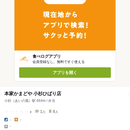
食べログアプリ
会員登録なし。無料ですぐ使える
アプリを開く
本家かまどや 小杉ひばり店
小杉（あいの風）駅 664m / 弁当
-
1
8
人
人
-
-
-