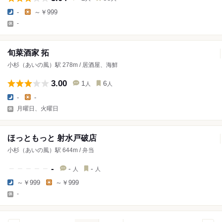
-
～￥999
-
旬菜酒家 拓
小杉（あいの風）駅 278m / 居酒屋、海鮮
3.00
1
6
人
人
-
-
月曜日、火曜日
ほっともっと 射水戸破店
小杉（あいの風）駅 644m / 弁当
-
-
-
人
人
～￥999
～￥999
-