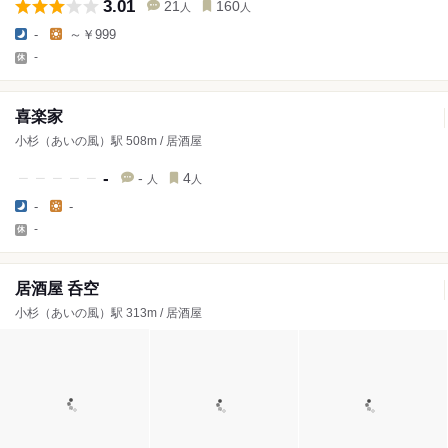
3.01
21
160
人
人
-
～￥999
-
喜楽家
小杉（あいの風）駅 508m / 居酒屋
-
-
4
人
人
-
-
-
居酒屋 呑空
小杉（あいの風）駅 313m / 居酒屋