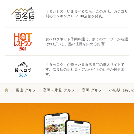
うまいもの、いま食べるなら、このお店。カテゴリ
別のランキングTOP100店舗を発表。
食べログネット予約を通じ、多くのユーザーから選
ばれた"いま、熱い注目を集めるお店"
「食べログ」が作った飲食店専門の求人サイトで
す。飲食店の正社員・アルバイトの仕事が探せま
す。
富山 グルメ
高岡・氷見 グルメ
高岡 グルメ
小杉駅（あい