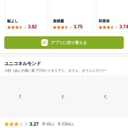
鮨よし
貪瞋癡
和香奈
3.82
3.75
3.7
アプリに切り替える
ユニコネルモンド
小杉（あいの風）駅 777m / イタリアン、カフェ、ダイニングバー
3.27
66
2364
人
人