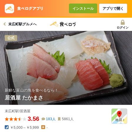
インストール
アプリで開く
末広町駅グルメへ
ログイン
公式
新鮮な富山の魚を食べるなら！
居酒屋 たかまさ
末広町駅/居酒屋
3.56
183
人
5861
人
￥5,000～￥5,999
-