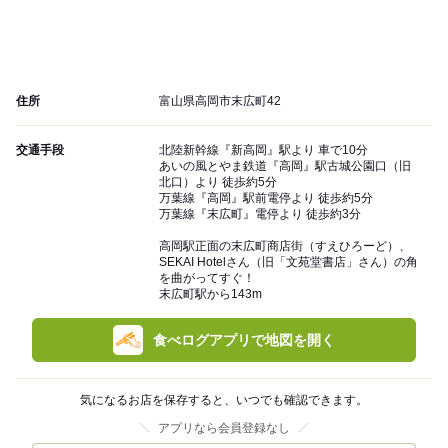
住所
富山県高岡市末広町42
交通手段
北陸新幹線『新高岡』駅より 車で10分
あいの風とやま鉄道『高岡』駅古城公園口（旧
北口）より 徒歩約5分
万葉線『高岡』駅前電停より 徒歩約5分
万葉線『末広町』電停より 徒歩約3分
高岡駅正面の末広町商店街（すえひろーど）、
SEKAI Hotelさん（旧「文苑堂書店」さん）の角
を曲がってすぐ！
末広町駅から143m
食べログアプリで地図を開く
気になるお店を保存すると、いつでも確認できます。
アプリなら会員登録なし