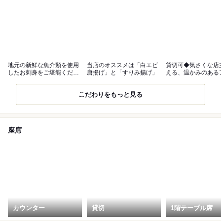
地元の新鮮な魚介類を使用
当店のオススメは「白エビ
貸切可◆気さくな店
したお刺身をご堪能くださ
唐揚げ」と「すりみ揚げ」
える、温かみのある
い！
ホーム空間◎
こだわりをもっと見る
座席
カウンター
貸切
1階テーブル席