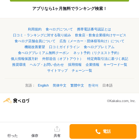
アプリなら1ヶ月無料でランキング検索！
利用規約
食べログについて
携帯電話番号認証とは
口コミ・ランキングに対する取り組み
飲食店・飲食企業様向けサービス
食べログ店舗会員について
広告（メーカー・団体様等向け）について
機能改善要望
口コミガイドライン
食べログプレミアム
食べログプレミアム無料クーポン
ネット予約（リクエスト予約）
個人情報保護方針
外部送信（オプトアウト）
特定商取引法に基づく表記
推奨環境
ヘルプ・お問い合わせ
採用情報
企業情報
キーワード一覧
サイトマップ
チェーン一覧
言語：
English
简体中文
繁體中文
한국어
日本語
©Kakaku.com, Inc.
電話
行った
保存
共有