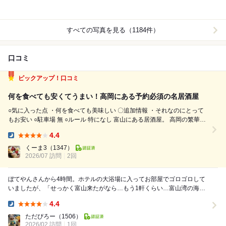
すべての写真を見る（1184件）
口コミ
ピックアップ！口コミ
何を食べても安くてうまい！高岡にある予約必須の名居酒屋
○気に入った点 ・何を食べても美味しい 〇追加情報 ・それなのにとって
もお安い ○駐車場 無 ○ルール 特になし 富山にある居酒屋。 高岡の繁華街
に立地している。 店内はカウンター10席、テーブル4卓。2階もある。 メ
4.4
ニューは60種類ほど。 本日のおすすめとなるホワイトボ...
Dinner:
くーま3
（1347）
2026/07 訪問
2回
ぼてやんさんから4時間。ホテルの大浴場に入ってお部屋でゴロゴロして
いましたが、「せっかく富山来たがなら…もう1軒くらい…富山湾の海の
幸と富山のお酒を食べてかれ！」ということで 高岡...
4.4
Dinner:
ただぴろー
（1506）
2026/02 訪問
1回