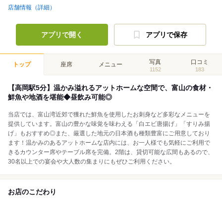
店舗情報（詳細）
アプリで開く
アプリで保存
写真
口コミ
トップ
座席
メニュー
1152
183
【高岡駅5分】温かみ溢れるアットホームな空間で、富山の食材・
鮮魚や地酒を堪能◆昼飲み可能◎
当店では、富山湾近郊で獲れた鮮魚を使用したお刺身など多彩なメニューを
提供しています。富山の豊かな味覚を味わえる「白エビ唐揚げ」「すりみ揚
げ」もおすすめ◎また、厳選した地元の日本酒も種類豊富にご用意しており
ます！温かみのあるアットホームな店内には、お一人様でも気軽にご利用で
きるカウンター席やテーブル席を完備。2階は、貸切可能な広間もあるので、
30名以上での宴会や大人数の集まりにもぜひご利用ください。
お店のこだわり