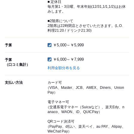
■ 定休日
毎月第1・3日曜、年末年始(12/31,1/1,1/2)はお休
みします。
■2階席について
2階席は22時閉店とさせていただきます。(L.O.
料理21:20 / ドリンク21:30)
￥5,000～￥5,999
予算
￥6,000～￥7,999
予算
（口コミ集計）
利用金額分布を見る
支払い方法
カード可
（VISA、Master、JCB、AMEX、Diners、Union
Pay）
電子マネー可
（交通系電子マネー（Suicaなど）、楽天Edy、n
anaco、WAON、iD、QUICPay）
QRコード決済可
（PayPay、d払い、楽天ペイ、au PAY、Alipay、
WeChat Pay）