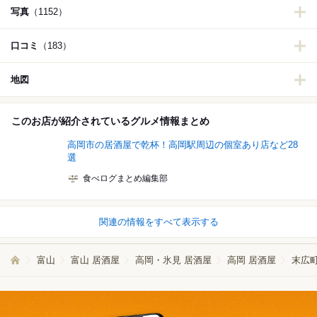
写真
（1152）
口コミ
（183）
地図
このお店が紹介されているグルメ情報まとめ
高岡市の居酒屋で乾杯！高岡駅周辺の個室あり店など28
選
食べログまとめ編集部
関連の情報をすべて表示する
富山
富山 居酒屋
高岡・氷見 居酒屋
高岡 居酒屋
末広町