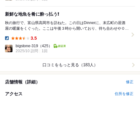
新鮮な地魚を肴に酔っ払う❗️
秋の旅行で、富山県高岡市を訪ねた。この日はDinnerに、末広町の居酒
屋の暖簾をくぐった。ここは午後３時から開いており、待ち合わせや０次
会にもぴったりである。 威勢のいい声に迎え...
3.5
Dinner:
bigstone-319
（425）
2025/10 訪問
1回
口コミをもっと見る（183人）
店舗情報（詳細）
修正
アクセス
住所を修正