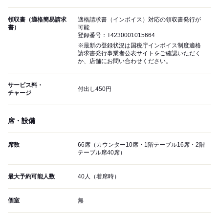
領収書（適格簡易請求
適格請求書（インボイス）対応の領収書発行が
書）
可能
登録番号：T4230001015664
※最新の登録状況は国税庁インボイス制度適格
請求書発行事業者公表サイトをご確認いただく
か、店舗にお問い合わせください。
サービス料・
付出し450円
チャージ
席・設備
席数
66席（カウンター10席・1階テーブル16席・2階
テーブル席40席）
最大予約可能人数
40人（着席時）
個室
無