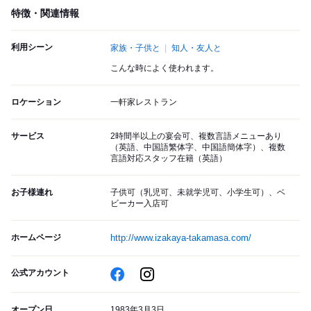
特徴・関連情報
利用シーン
家族・子供と
知人・友人と
こんな時によく使われます。
ロケーション
一軒家レストラン
サービス
2時間半以上の宴会可、複数言語メニューあり
（英語、中国語繁体字、中国語簡体字）、複数
言語対応スタッフ在籍（英語）
お子様連れ
子供可（乳児可、未就学児可、小学生可）、ベ
ビーカー入店可
ホームページ
http://www.izakaya-takamasa.com/
公式アカウント
オープン日
1983年3月3日