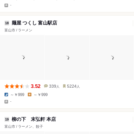
-
麺屋 つくし 富山駅店
18
富山市 / ラーメン
3.52
339
5224
人
人
～￥999
～￥999
-
柳の下 末弘軒 本店
19
富山市 / ラーメン、餃子