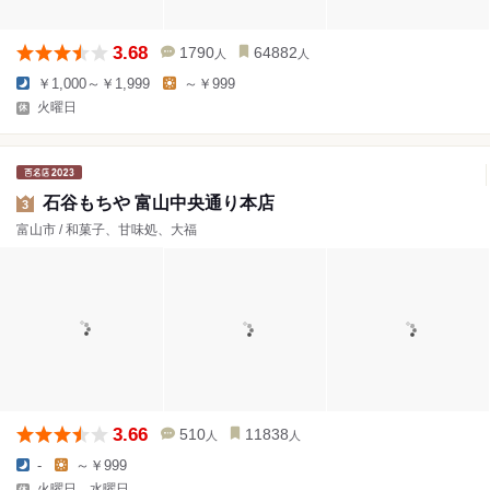
3.68
1790
64882
人
人
￥1,000～￥1,999
～￥999
火曜日
石谷もちや 富山中央通り本店
3
富山市 / 和菓子、甘味処、大福
3.66
510
11838
人
人
-
～￥999
火曜日、水曜日