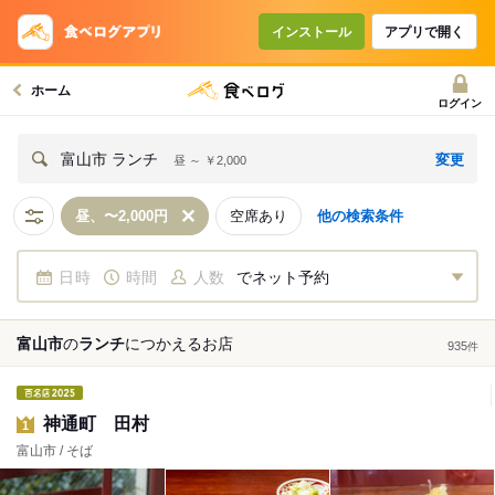
インストール
アプリで開く
ホーム
ログイン
変更
富山市 ランチ
昼 ～ ￥2,000
昼、〜2,000円
空席あり
他の検索条件
日時
時間
人数
でネット予約
富山市
の
ランチ
につかえる
お店
935
件
神通町 田村
1
富山市 / そば