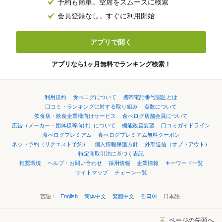
予約も簡単。空席をスムーズに検索
会員登録なし。すぐに利用開始
アプリで開く
アプリなら1ヶ月無料でランキング検索！
利用規約
食べログについて
携帯電話番号認証とは
口コミ・ランキングに対する取り組み
点数について
飲食店・飲食企業様向けサービス
食べログ店舗会員について
広告（メーカー・団体様等向け）について
機能改善要望
口コミガイドライン
食べログプレミアム
食べログプレミアム無料クーポン
ネット予約（リクエスト予約）
個人情報保護方針
外部送信（オプトアウト）
特定商取引法に基づく表記
推奨環境
ヘルプ・お問い合わせ
採用情報
企業情報
キーワード一覧
サイトマップ
チェーン一覧
言語：
English
简体中文
繁體中文
한국어
日本語
ページの先頭へ