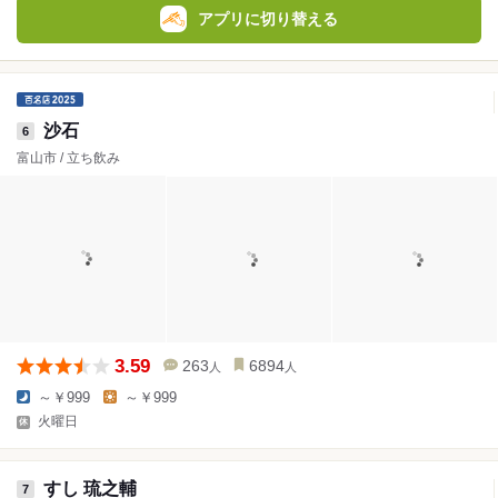
アプリに切り替える
沙石
6
富山市 / 立ち飲み
3.59
263
6894
人
人
～￥999
～￥999
火曜日
すし 琉之輔
7