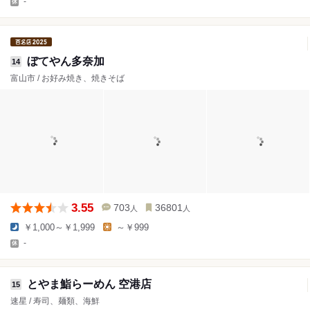
-
ぼてやん多奈加
14
富山市 / お好み焼き、焼きそば
3.55
703
36801
人
人
￥1,000～￥1,999
～￥999
-
とやま鮨らーめん 空港店
15
速星 / 寿司、麺類、海鮮