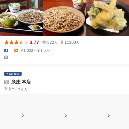
3.77
322
11303
人
人
-
￥1,000～￥1,999
-
糸庄 本店
2
富山市 / うどん