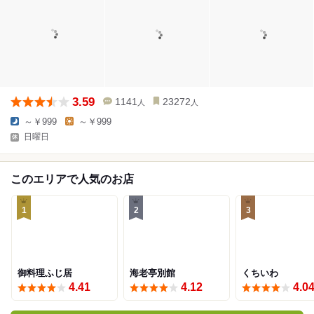
3.59
1141
23272
人
人
～￥999
～￥999
日曜日
このエリアで人気のお店
1
2
3
御料理ふじ居
海老亭別館
くちいわ
4.41
4.12
4.0