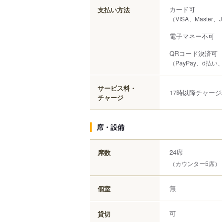
カード可
支払い方法
（VISA、Master、
電子マネー不可
QRコード決済可
（PayPay、d払い、
サービス料・
17時以降チャー
チャージ
席・設備
24席
席数
（カウンター5席）
無
個室
可
貸切