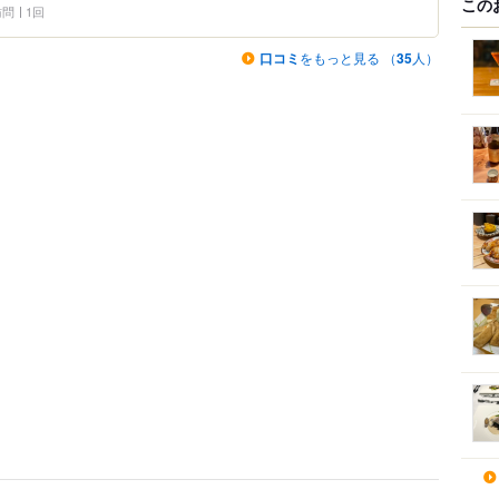
この
 訪問
1回
口コミ
をもっと見る （
35
人）