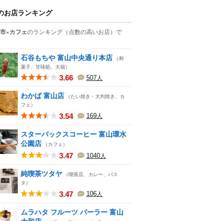
のお店ランキング
市×カフェ
のランキング
（点数の高いお店）
で
石谷もちや 富山中央通り本店
（和
菓子、甘味処、大福）
3.66
507
人
わかば 富山店
（たい焼き・大判焼き、カ
フェ）
3.54
169
人
スターバックスコーヒー 富山環水
公園店
（カフェ）
3.47
1040
人
純喫茶ツタヤ
（喫茶店、カレー、パス
タ）
3.47
106
人
ムラハタ フルーツ パーラー 富山
大和店