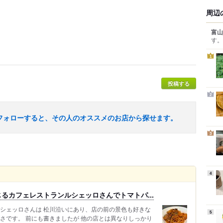
周辺
富山
す。
1
投稿する
2
フォローすると、その人のオススメのお店から探せます。
3
4
るカフェレストランルシェッロさんでトマトパ...
ルシェッロさんは 松川沿いにあり、店の前の景色も好きな
5
さです。 前にも書きましたが 他の店とは異なりしっかり