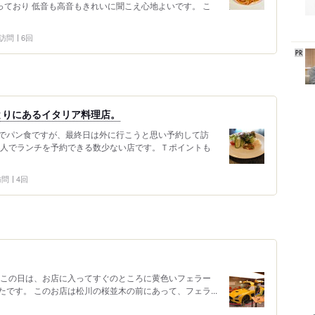
っており 低音も高音もきれいに聞こえ心地よいです。 こ
6 訪問
6回
とりにあるイタリア料理店。
でパン食ですが、最終日は外に行こうと思い予約して訪
１人でランチを予約できる数少ない店です。Ｔポイントも
 訪問
4回
 この日は、お店に入ってすぐのところに黄色いフェラー
です。 このお店は松川の桜並木の前にあって、フェラ...