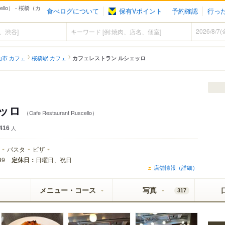
llo） - 桜橋（カ
食べログについて
保有Vポイント
予約確認
行っ
山市 カフェ
桜橋駅 カフェ
カフェレストラン ルシェッロ
ェッロ
（Cafe Restaurant Ruscello）
416
人
パスタ
ピザ
定休日：
日曜日、祝日
99
店舗情報（詳細）
メニュー・コース
写真
317