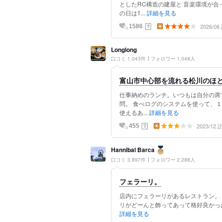
としたRC構造の建屋と 音楽環境が合
の日は1...
詳細を見る
2026/0
？
1586
Longlong
口コミ 1,043件
フォロワー 1,048人
富山市中心部を流れる松川のほ
仕事納めのランチ。いつもは自分の席
問。 食べログのシステムを使って、
使えるあ...
詳細を見る
2023/12
？
455
Hannibal Barca
口コミ 3,897件
フォロワー 2,288人
フェラーリ。
店内にフェラーリがあるレストラン。
リがどーんと飾ってあって格好良かった
詳細を見る