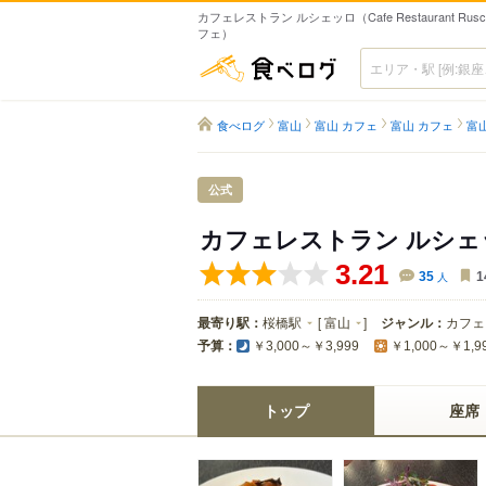
カフェレストラン ルシェッロ（Cafe Restaurant Rusce
フェ）
食べログ
食べログ
富山
富山 カフェ
富山 カフェ
富
公式
カフェレストラン ルシ
3.21
35
人
1
最寄り駅：
桜橋駅
[
富山
]
ジャンル：
カフェ
予算：
￥3,000～￥3,999
￥1,000～￥1,9
トップ
座席