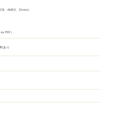
JCB、AMEX、Diners）
au PAY）
ジ料あり