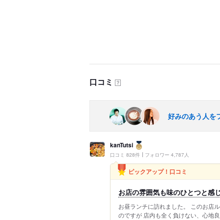
口コミ
？
好みのあう人を
kanTutsi
口コミ 828件
フォロワー 4,787人
ピックアップ！口コミ
お店の雰囲気も味のひとつと感じ
お昼ランチに訪れました。 このお店
のですが 店内も全く負けない、心地良