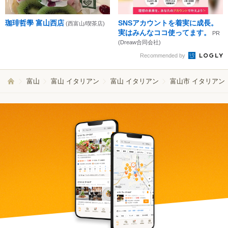
珈琲哲學 富山西店
SNSアカウントを着実に成長。
(西富山/喫茶店)
実はみんなココ使ってます。
PR
(Dreaw合同会社)
Recommended by
富山
富山 イタリアン
富山 イタリアン
富山市 イタリアン