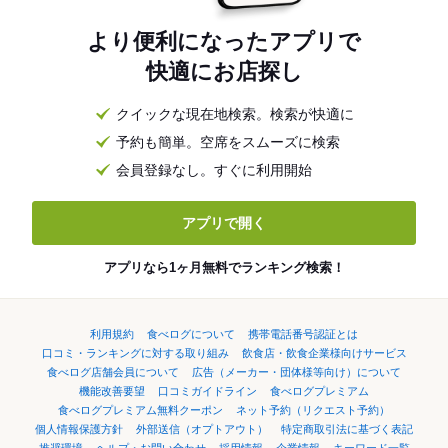
より便利になったアプリで
快適にお店探し
クイックな現在地検索。検索が快適に
予約も簡単。空席をスムーズに検索
会員登録なし。すぐに利用開始
アプリで開く
アプリなら1ヶ月無料でランキング検索！
利用規約
食べログについて
携帯電話番号認証とは
口コミ・ランキングに対する取り組み
飲食店・飲食企業様向けサービス
食べログ店舗会員について
広告（メーカー・団体様等向け）について
機能改善要望
口コミガイドライン
食べログプレミアム
食べログプレミアム無料クーポン
ネット予約（リクエスト予約）
個人情報保護方針
外部送信（オプトアウト）
特定商取引法に基づく表記