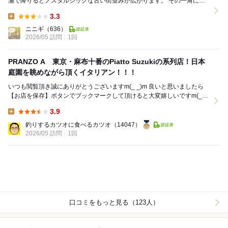
瀬で降りるとノスタルジックな古い街並みが広がります。 その一角に、
石舞台古墳と見紛うような巨大な石組みによ...
3.3
Lunch:
ニニギ
（636）
2026/05 訪問
1回
PRANZO A 東京・麻布十番のPiatto Suzukiの系列店！日本
庭園を眺めながら頂くイタリアン！！！
いつも閲覧頂き誠にありがとうございますm(_ _)m 良いと思いましたら
【お店を保存】ボタンでブックマークして頂けると大変嬉しいですm(_
_)m 嫁と岩瀬地区に行くこと...
3.9
Lunch:
釣りするカツオに食べるカツオ
（14047）
2026/05 訪問
1回
口コミをもっと見る（123人）