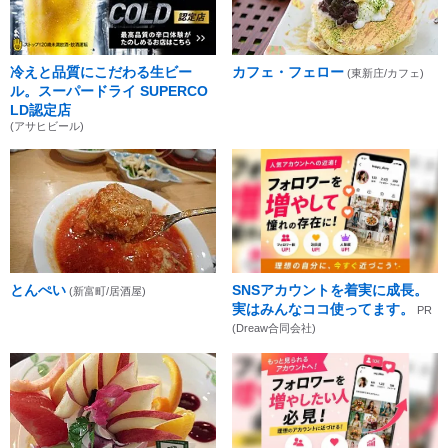
冷えと品質にこだわる生ビー
カフェ・フェロー
(東新庄/カフェ)
ル。スーパードライ SUPERCO
LD認定店
(アサヒビール)
とんぺい
SNSアカウントを着実に成長。
(新富町/居酒屋)
実はみんなココ使ってます。
PR
(Dreaw合同会社)