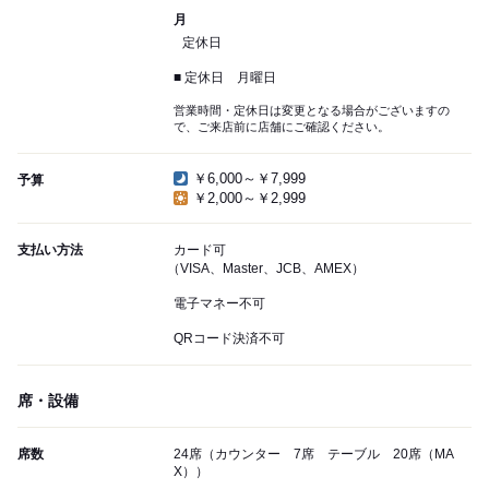
月
定休日
■ 定休日 月曜日
営業時間・定休日は変更となる場合がございますの
で、ご来店前に店舗にご確認ください。
￥6,000～￥7,999
予算
￥2,000～￥2,999
支払い方法
カード可
（VISA、Master、JCB、AMEX）
電子マネー不可
QRコード決済不可
席・設備
席数
24席（カウンター 7席 テーブル 20席（MA
X））