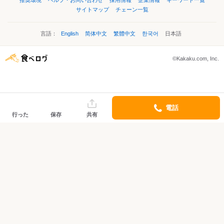
推奨環境
ヘルプ・お問い合わせ
採用情報
企業情報
キーワード一覧
サイトマップ
チェーン一覧
言語：
English
简体中文
繁體中文
한국어
日本語
©Kakaku.com, Inc.
電話
行った
保存
共有