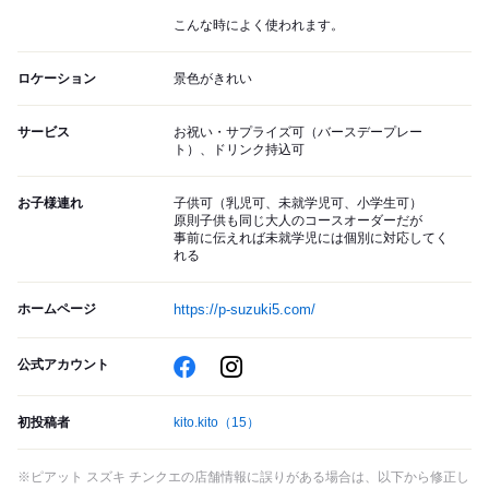
こんな時によく使われます。
ロケーション
景色がきれい
サービス
お祝い・サプライズ可（バースデープレー
ト）、ドリンク持込可
お子様連れ
子供可（乳児可、未就学児可、小学生可）
原則子供も同じ大人のコースオーダーだが
事前に伝えれば未就学児には個別に対応してく
れる
ホームページ
https://p-suzuki5.com/
公式アカウント
初投稿者
kito.kito
（15）
※ピアット スズキ チンクエの店舗情報に誤りがある場合は、以下から修正し