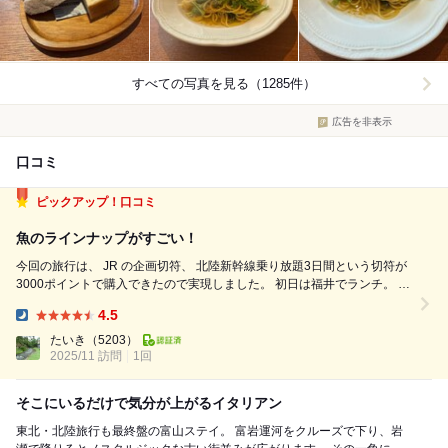
すべての写真を見る（1285件）
広告を非表示
口コミ
ピックアップ！口コミ
魚のラインナップがすごい！
今回の旅行は、 JR の企画切符、 北陸新幹線乗り放題3日間という切符が
3000ポイントで購入できたので実現しました。 初日は福井でランチ。 そ
して夕食は富山の岩瀬でイタリアンです。 とても変則的な、無理のある
4.5
予定なんですが、 こちらのお店は翌日はお休みだったので、 どうしても
Dinner:
こ...
たいき
（5203）
2025/11 訪問
1回
そこにいるだけで気分が上がるイタリアン
東北・北陸旅行も最終盤の富山ステイ。 富岩運河をクルーズで下り、岩