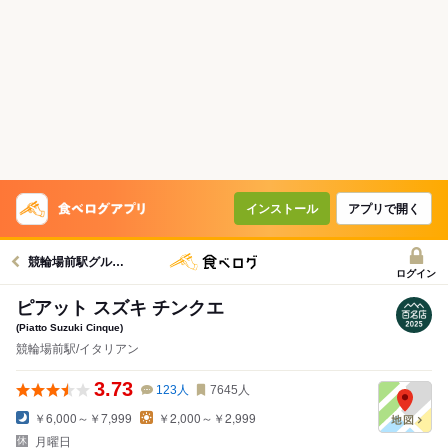
インストール
アプリで開く
競輪場前駅グルメへ
ログイン
ピアット スズキ チンクエ
(Piatto Suzuki Cinque)
競輪場前駅/イタリアン
3.73
123
人
7645
人
￥6,000～￥7,999
￥2,000～￥2,999
月曜日