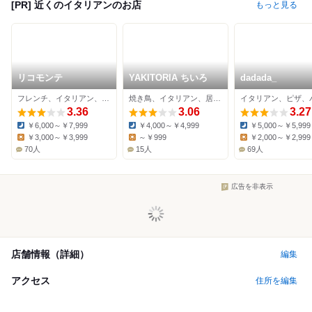
[PR] 近くのイタリアンのお店
もっと見る
リコモンテ
YAKITORIA ちいろ
dadada_
フレンチ、イタリアン、洋食
焼き鳥、イタリアン、居酒屋
イタリアン、ピザ、
3.36
3.06
3.27
￥6,000～￥7,999
￥4,000～￥4,999
￥5,000～￥5,999
Dinner:
Dinner:
Dinner:
￥3,000～￥3,999
～￥999
￥2,000～￥2,999
Lunch:
Lunch:
Lunch:
70人
15人
69人
広告を非表示
店舗情報（詳細）
編集
アクセス
住所を編集