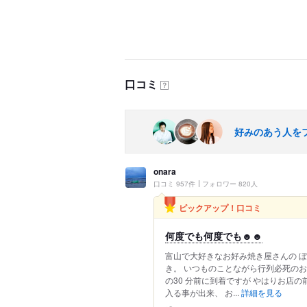
口コミ
？
好みのあう人を
onara
口コミ 957件
フォロワー 820人
ピックアップ！口コミ
何度でも何度でも☻☻
富山で大好きなお好み焼き屋さんの 
き。 いつものことながら行列必死のお
の30 分前に到着ですが やはりお店
入る事が出来、 お...
詳細を見る