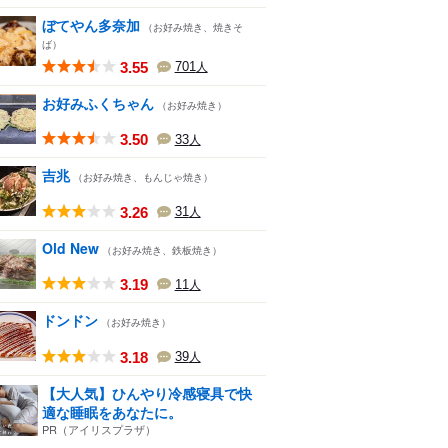
ぼてやん多奈加
（お好み焼き、焼きそ
ば）
3.55
701
人
お好みふくちゃん
（お好み焼き）
3.50
33
人
吉兆
（お好み焼き、もんじゃ焼き）
3.26
31
人
Old New
（お好み焼き、鉄板焼き）
3.19
11
人
ドンドン
（お好み焼き）
3.18
39
人
【大人気】ひんやり冷感寝具で快
適な睡眠をあなたに。
PR（アイリスプラザ）