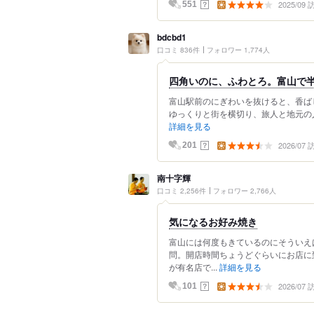
2025/09
？
551
bdcbd1
口コミ 836件
フォロワー 1,774人
四角いのに、ふわとろ。富山で
富山駅前のにぎわいを抜けると、香ば
ゆっくりと街を横切り、旅人と地元の人
詳細を見る
2026/07
？
201
南十字輝
口コミ 2,256件
フォロワー 2,766人
気になるお好み焼き
富山には何度もきているのにそういえ
問。開店時間ちょうどぐらいにお店に
が有名店で...
詳細を見る
2026/07
？
101