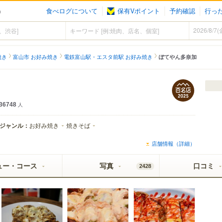
食べログについて
保有Vポイント
予約確認
行っ
）
焼き
富山市 お好み焼き
電鉄富山駅・エスタ前駅 お好み焼き
ぼてやん多奈加
36748
人
ジャンル：
お好み焼き
焼きそば
店舗情報（詳細）
ュー・コース
写真
口コミ
2428