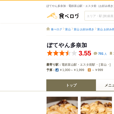
ぼてやん多奈加 - 電鉄富山駅・エスタ前（お好み焼き
食べログ
食べログ
富山
富山 お好み焼き
富山 お好み
ぼてやん多奈加
3.55
701
人
最寄り駅：
電鉄富山駅・エスタ前駅
[
富山
]
予算：
￥1,000～￥1,999
～￥999
トップ
メニ