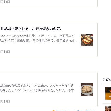
 訪問
6回
半世紀以上愛される、お好み焼きの名店。
しいソースの匂いが風に乗って漂ってくる。 路面電車が
が行き交う富山駅前。 その活気の中で、長年愛され続...
 訪問
1回
この
ば駅前の有名店であるこちらに来たことなかったなと訪
到着したところ15人くらいが開店待ちをしていた。さす
 訪問
1回